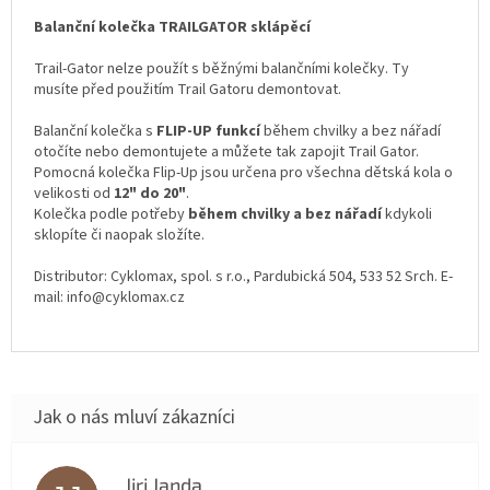
Balanční kolečka TRAILGATOR sklápěcí
Trail-Gator nelze použít s běžnými balančními kolečky. Ty
musíte před použitím Trail Gatoru demontovat.
Balanční kolečka s
FLIP-UP funkcí
během chvilky a bez nářadí
otočíte nebo demontujete a můžete tak zapojit Trail Gator.
Pomocná kolečka Flip-Up jsou určena pro všechna dětská kola o
velikosti od
12" do 20"
.
Kolečka podle potřeby
během chvilky a bez nářadí
kdykoli
sklopíte či naopak složíte.
Distributor: Cyklomax, spol. s r.o., Pardubická 504, 533 52 Srch. E-
mail: info@cyklomax.cz
Jiri Janda