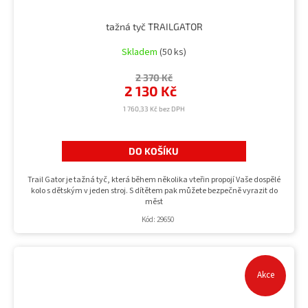
tažná tyč TRAILGATOR
Skladem
(50 ks)
2 370 Kč
2 130 Kč
1 760,33 Kč bez DPH
DO KOŠÍKU
Trail Gator je tažná tyč, která během několika vteřin propojí Vaše dospělé
kolo s dětským v jeden stroj. S dítětem pak můžete bezpečně vyrazit do
měst
Kód:
29650
Akce