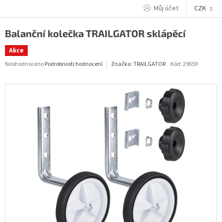
Přejít
Můj účet
CZK
na
obsah
Balanční kolečka TRAILGATOR sklápěcí
Akce
Průměrné
Neohodnoceno
Podrobnosti hodnocení
Kód:
29659
Značka:
TRAILGATOR
hodnocení
produktu
je
0,0
z
5
hvězdiček.