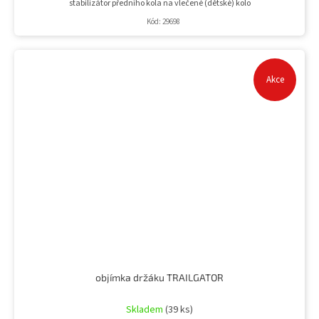
stabilizátor předního kola na vlečené (dětské) kolo
Kód:
29698
Akce
objímka držáku TRAILGATOR
Průměrné
hodnocení
Skladem
(39 ks)