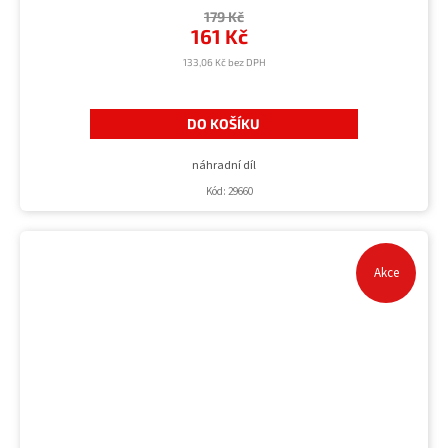
produktu
179 Kč
je
161 Kč
5,0
z
133,06 Kč bez DPH
5
hvězdiček.
DO KOŠÍKU
náhradní díl
Kód:
29660
Akce