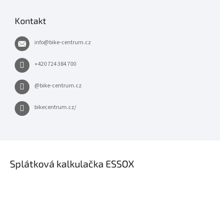
Kontakt
info
@
bike-centrum.cz
+420 724 384 700
@bike-centrum.cz
bikecentrum.cz/
×
Splátková kalkulačka ESSOX