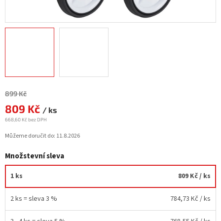
Měrná
899 Kč
cena:
809 Kč
/ ks
668,60 Kč bez DPH
Můžeme doručit do:
11.8.2026
Množstevní sleva
1 ks
809 Kč
/ ks
2 ks = sleva 3 %
784,73 Kč
/ ks