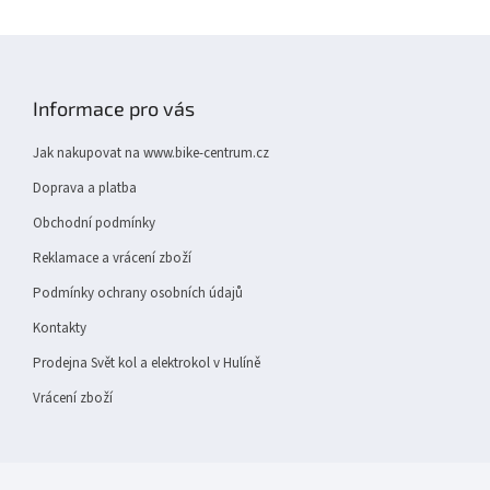
Z
á
p
Informace pro vás
a
t
Jak nakupovat na www.bike-centrum.cz
í
Doprava a platba
Obchodní podmínky
Reklamace a vrácení zboží
Podmínky ochrany osobních údajů
Kontakty
Prodejna Svět kol a elektrokol v Hulíně
Vrácení zboží