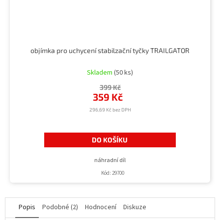
objímka pro uchycení stabilzační tyčky TRAILGATOR
Průměrné
hodnocení
Skladem
(50 ks)
produktu
399 Kč
je
359 Kč
5,0
z
296,69 Kč bez DPH
5
hvězdiček.
DO KOŠÍKU
náhradní díl
Kód:
29700
Popis
Podobné (2)
Hodnocení
Diskuze