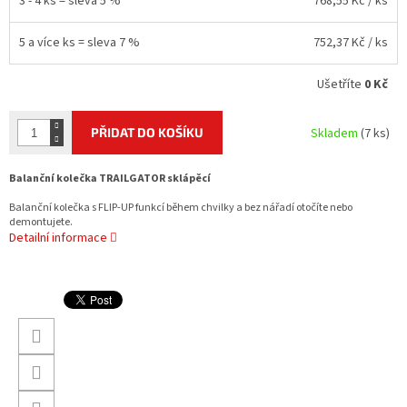
3 - 4 ks = sleva 5 %
768,55 Kč
/ ks
5 a více ks = sleva 7 %
752,37 Kč
/ ks
Ušetříte
0 Kč
PŘIDAT DO KOŠÍKU
Skladem
(7 ks)
Balanční kolečka TRAILGATOR sklápěcí
Balanční kolečka s FLIP-UP funkcí během chvilky a bez nářadí otočíte nebo
demontujete.
Detailní informace