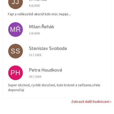
JJ
Hodnocení obchodu je 5 z 5 hvězdiček.
6.8.2026
Fajn a velikostně akorát kdo moc nepije....
Milan Řehák
MŘ
Hodnocení obchodu je 5 z 5 hvězdiček.
1.8.2026
Stanislav Svoboda
SS
Hodnocení obchodu je 5 z 5 hvězdiček.
31.7.2026
Petra Houdková
PH
Hodnocení obchodu je 5 z 5 hvězdiček.
30.7.2026
Super obchod, rychlé doručení, kolo krásné a seřízene,vřele
doporučuji
Zobrazit další hodnocení