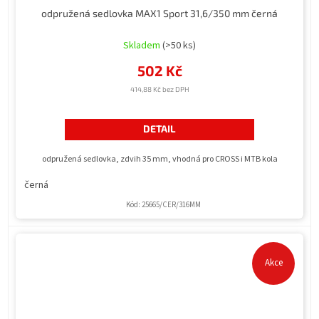
odpružená sedlovka MAX1 Sport 31,6/350 mm černá
Průměrné
hodnocení
Skladem
(>50 ks)
produktu
502 Kč
je
4,0
414,88 Kč bez DPH
z
5
hvězdiček.
DETAIL
odpružená sedlovka, zdvih 35 mm, vhodná pro CROSS i MTB kola
černá
Kód:
25665/CER/316MM
Akce