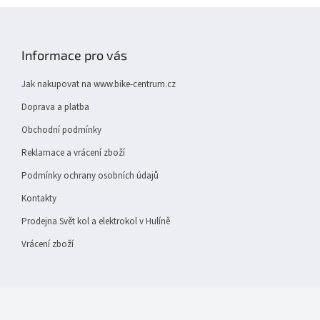
v
Z
k
y
á
v
p
Informace pro vás
ý
a
p
t
i
Jak nakupovat na www.bike-centrum.cz
í
s
Doprava a platba
u
Obchodní podmínky
Reklamace a vrácení zboží
Podmínky ochrany osobních údajů
Kontakty
Prodejna Svět kol a elektrokol v Hulíně
Vrácení zboží