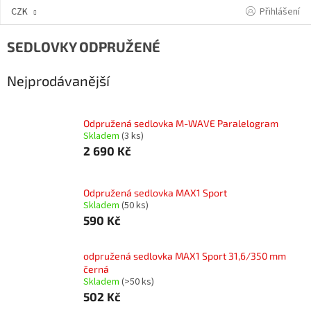
Přejít
Přihlášení
CZK
na
obsah
SEDLOVKY ODPRUŽENÉ
Nejprodávanější
Odpružená sedlovka M-WAVE Paralelogram
Skladem
(3 ks)
2 690 Kč
Odpružená sedlovka MAX1 Sport
Skladem
(50 ks)
590 Kč
odpružená sedlovka MAX1 Sport 31,6/350 mm
černá
Skladem
(>50 ks)
502 Kč