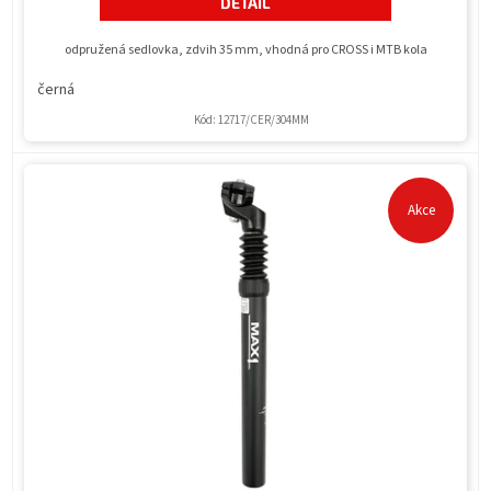
DETAIL
odpružená sedlovka, zdvih 35 mm, vhodná pro CROSS i MTB kola
černá
Kód:
12717/CER/304MM
Akce