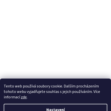
Tento web používá soubory cookie. Dalším procházením
tohoto webu vyjadřujete souhlas s jejich používáním. Více
informací
zde
.
Nastavení