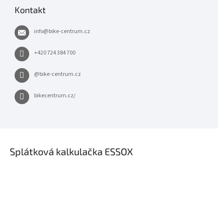
Kontakt
info
@
bike-centrum.cz
+420 724 384 700
@bike-centrum.cz
bikecentrum.cz/
×
Splátková kalkulačka ESSOX