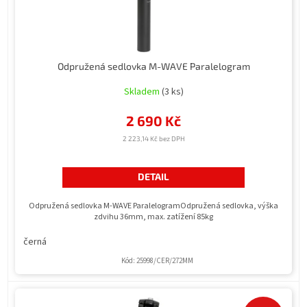
k
t
ů
Odpružená sedlovka M-WAVE Paralelogram
Skladem
(3 ks)
2 690 Kč
2 223,14 Kč bez DPH
DETAIL
Odpružená sedlovka M-WAVE ParalelogramOdpružená sedlovka, výška
zdvihu 36mm, max. zatížení 85kg
černá
Kód:
25998/CER/272MM