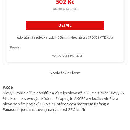
502 Kč
414,88 Kč bez DPH
DETAIL
odpružená sedlovka, zdvih 35 mm, vhodná pro CROSS i MTB kola
černá
Kód:
25663/CER/272MM
5
položek celkem
O
v
l
Akce
á
Slevy u cyklo dílů a doplňů 2 a více ks sleva až 7 % Pro získání slevy -6
d
% u kola se slevovým kódem. Zkopirujte AKCE6 a v košíku vložte a
a
sleva se vám projeví. E-kola se středovým motorem Bafang a
c
Panasonic jsou nastaveny na rychlost 27,5 km/h
í
p
r