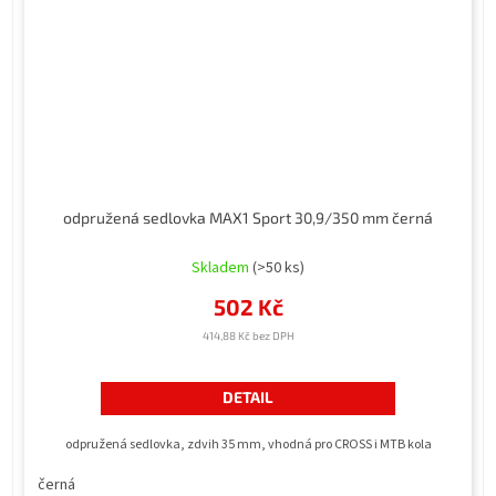
odpružená sedlovka MAX1 Sport 30,9/350 mm černá
Průměrné
hodnocení
Skladem
(>50 ks)
produktu
502 Kč
je
5,0
414,88 Kč bez DPH
z
5
hvězdiček.
DETAIL
odpružená sedlovka, zdvih 35 mm, vhodná pro CROSS i MTB kola
černá