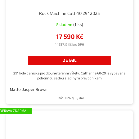
Rock Machine Catt 40 29" 2025
Skladem
(1 ks)
17 590 Kč
14 537,19 Kč bez DPH
DETAIL
29" kolo dámské pro dlouhé terénní výlety. Catherine 60-29 je vybavena
pohonnou sadou s jediným převodníkem
Matte Jasper Brown
Kód:
88977/19/MAT
ZDARMA