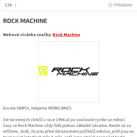
Přejít
Přihlášení
CZK
na
obsah
ROCK MACHINE
Webová stránka značky:
Rock Machine
Docela SIMPLY, milujeme RIDING BIKES.
Od skromných chrličů v roce 1994 až po současné rychle se měnící
časy se Rock Machine vždy řídili jednou základní zásadou: Bavím se za
mřížemi. Jistě, že jsou před obrazovkami počítačů měsíce, jistě jsou na