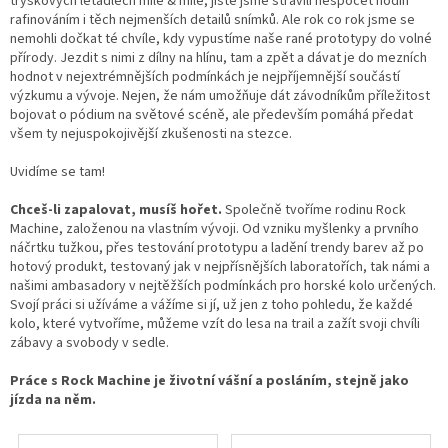
tryskových letadlech míle & míle, jistě jsme strávili nespočet hodin
rafinováním i těch nejmenších detailů snímků. Ale rok co rok jsme se
nemohli dočkat té chvíle, kdy vypustíme naše rané prototypy do volné
přírody. Jezdit s nimi z dílny na hlínu, tam a zpět a dávat je do mezních
hodnot v nejextrémnějších podmínkách je nejpříjemnější součástí
výzkumu a vývoje. Nejen, že nám umožňuje dát závodníkům příležitost
bojovat o pódium na světové scéně, ale především pomáhá předat
všem ty nejuspokojivější zkušenosti na stezce.
Uvidíme se tam!
Chceš-li zapalovat, musíš hořet.
Společně tvoříme rodinu Rock
Machine, založenou na vlastním vývoji. Od vzniku myšlenky a prvního
náčrtku tužkou, přes testování prototypu a ladění trendy barev až po
hotový produkt, testovaný jak v nejpřísnějších laboratořích, tak námi a
našimi ambasadory v nejtěžších podmínkách pro horské kolo určených.
Svojí práci si užíváme a vážíme si jí, už jen z toho pohledu, že každé
kolo, které vytvoříme, můžeme vzít do lesa na trail a zažít svoji chvíli
zábavy a svobody v sedle.
Práce s Rock Machine je životní vášní a posláním, stejně jako
jízda na něm.