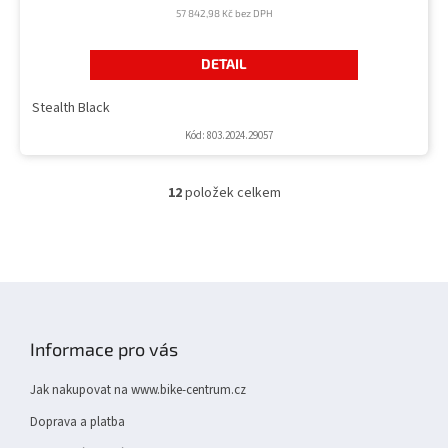
57 842,98 Kč bez DPH
DETAIL
Stealth Black
Kód:
803.2024.29057
12
položek celkem
O
v
l
á
d
Z
a
á
c
í
p
Informace pro vás
p
a
r
t
v
Jak nakupovat na www.bike-centrum.cz
í
k
Doprava a platba
y