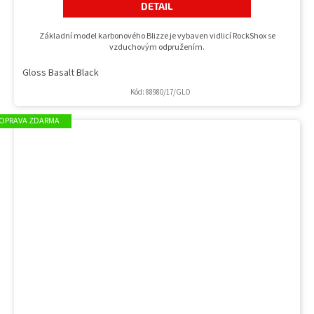
DETAIL
Základní model karbonového Blizze je vybaven vidlicí RockShox se
vzduchovým odpružením.
Gloss Basalt Black
Kód:
88980/17/GLO
ZDARMA