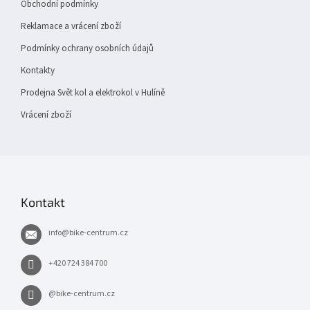
v
Obchodní podmínky
ý
p
Reklamace a vrácení zboží
i
Podmínky ochrany osobních údajů
s
u
Kontakty
Prodejna Svět kol a elektrokol v Hulíně
Vrácení zboží
Kontakt
info
@
bike-centrum.cz
+420 724 384 700
@bike-centrum.cz