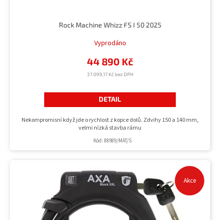
Rock Machine Whizz FS I 50 2025
Vyprodáno
44 890 Kč
37 099,17 Kč bez DPH
DETAIL
Nekompromisní když jde o rychlost z kopce dolů. Zdvihy 150 a 140 mm,
velmi nízká stavba rámu
Kód:
88989/MAT/S
Akce