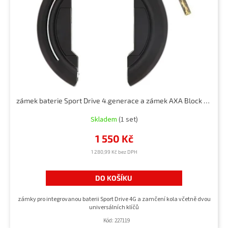
zámek baterie Sport Drive 4.generace a zámek AXA Block XXL
Skladem
(1 set)
1 550 Kč
1 280,99 Kč bez DPH
DO KOŠÍKU
zámky pro integrovanou baterii Sport Drive 4G a zamčení kola včetně dvou
universálních klíčů
Kód:
227119