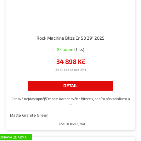
Rock Machine Blizz Cr 50 29" 2025
Skladem
(1 ks)
34 898 Kč
28 841,32 Kč bez DPH
DETAIL
Cenově nejdostupnější model karbonového Blizze s jedním převodníkem a
...
Matte Granite Green
Kód:
88986/XL/MAT
ZDARMA