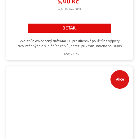
5,40 Kč
4,46 Kč bez DPH
DETAIL
kvalitní a osvědčený drát MACH1 pro dílenské použití na výplety
dvoustěnných a silničních ráfků, nerez, pr. 2mm, baleno po 100 ks
Kód:
22876
Akce