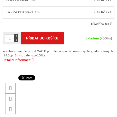
3 - 4 ks = sleva 5 %
2,48 Kč
/ ks
5 a více ks = sleva 7 %
2,43 Kč
/ ks
Ušetříte
0 Kč
PŘIDAT DO KOŠÍKU
Skladem
(>50 ks)
kvalitní a osvědčený drát MACH1 pro dílenské použití na eco výplety jednostěnných
ráfků, pr. 2mm, baleno po 100 ks
Detailní informace