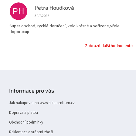
Petra Houdková
PH
Hodnocení obchodu je 5 z 5 hvězdiček.
30.7.2026
Super obchod, rychlé doručení, kolo krásné a seřízene,vřele
doporučuji
Zobrazit další hodnocení
Z
á
p
Informace pro vás
a
t
Jak nakupovat na www.bike-centrum.cz
í
Doprava a platba
Obchodní podmínky
Reklamace a vrácení zboží