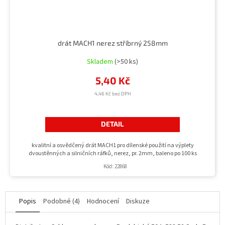
drát MACH1 nerez stříbrný 258mm
Skladem
(>50 ks)
5,40 Kč
4,46 Kč bez DPH
DETAIL
kvalitní a osvědčený drát MACH1 pro dílenské použití na výplety
dvoustěnných a silničních ráfků, nerez, pr. 2mm, baleno po 100 ks
Kód:
22868
Popis
Podobné (4)
Hodnocení
Diskuze