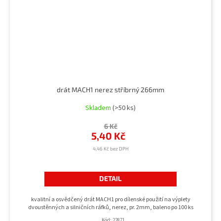
drát MACH1 nerez stříbrný 266mm
Skladem
(>50 ks)
6 Kč
5,40 Kč
4,46 Kč bez DPH
DETAIL
kvalitní a osvědčený drát MACH1 pro dílenské použití na výplety
dvoustěnných a silničních ráfků, nerez, pr. 2mm, baleno po 100 ks
Kód:
22871