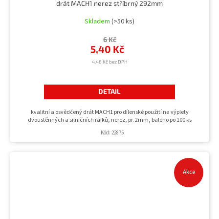
drát MACH1 nerez stříbrný 292mm
Skladem
(>50 ks)
6 Kč
5,40 Kč
4,46 Kč bez DPH
DETAIL
kvalitní a osvědčený drát MACH1 pro dílenské použití na výplety
dvoustěnných a silničních ráfků, nerez, pr. 2mm, baleno po 100 ks
Kód:
22875
Akce