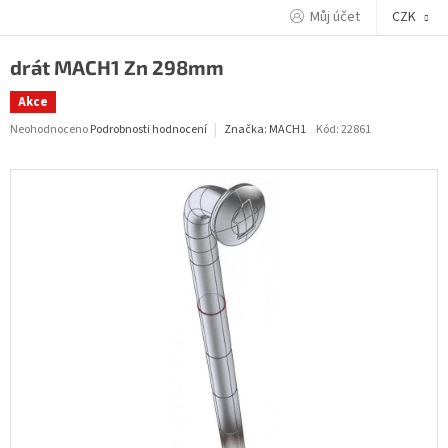
Přejít
Můj účet
CZK
na
obsah
drát MACH1 Zn 298mm
Akce
Průměrné
Neohodnoceno
Podrobnosti hodnocení
Kód:
22861
Značka:
MACH1
hodnocení
produktu
je
0,0
z
5
hvězdiček.