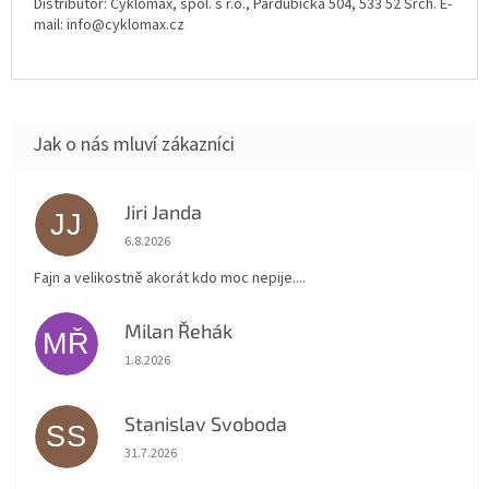
Distributor: Cyklomax, spol. s r.o., Pardubická 504, 533 52 Srch. E-
mail: info@cyklomax.cz
Jiri Janda
JJ
Hodnocení obchodu je 5 z 5 hvězdiček.
6.8.2026
Fajn a velikostně akorát kdo moc nepije....
Milan Řehák
MŘ
Hodnocení obchodu je 5 z 5 hvězdiček.
1.8.2026
Stanislav Svoboda
SS
Hodnocení obchodu je 5 z 5 hvězdiček.
31.7.2026