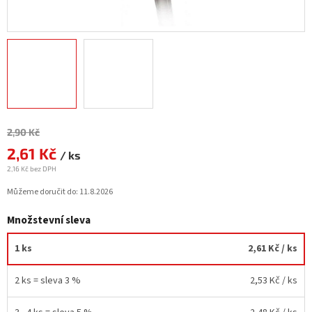
Měrná
2,90 Kč
cena:
2,61 Kč
/ ks
2,16 Kč bez DPH
Můžeme doručit do:
11.8.2026
Množstevní sleva
1 ks
2,61 Kč
/ ks
2 ks = sleva 3 %
2,53 Kč
/ ks