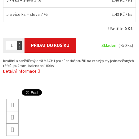
3 - 4 ks = sleva 5 %
2,48 Kč
/ ks
5 a více ks = sleva 7 %
2,43 Kč
/ ks
Ušetříte
0 Kč
PŘIDAT DO KOŠÍKU
Skladem
(>50 ks)
kvalitní a osvědčený drát MACH1 pro dílenské použití na eco výplety jednostěnných
ráfků, pr. 2mm, baleno po 100 ks
Detailní informace