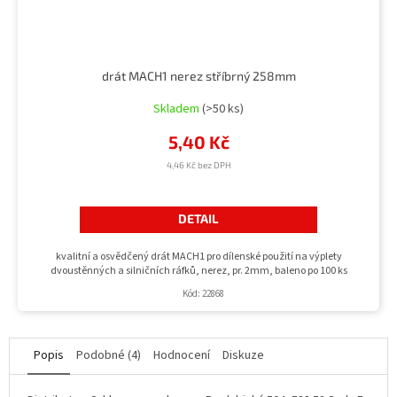
drát MACH1 nerez stříbrný 258mm
Skladem
(>50 ks)
5,40 Kč
4,46 Kč bez DPH
DETAIL
kvalitní a osvědčený drát MACH1 pro dílenské použití na výplety
dvoustěnných a silničních ráfků, nerez, pr. 2mm, baleno po 100 ks
Kód:
22868
Popis
Podobné (4)
Hodnocení
Diskuze