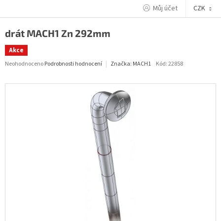
Přejít
Můj účet
CZK
na
obsah
drát MACH1 Zn 292mm
Akce
Průměrné
Neohodnoceno
Podrobnosti hodnocení
Kód:
22858
Značka:
MACH1
hodnocení
produktu
je
0,0
z
5
hvězdiček.