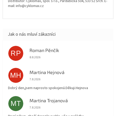
Distributor: Cyklomax, spol. s r.o., Pardubická 504, 533 52 Srch. E-
mail: info@cyklomax.cz
Roman Pěnčík
RP
Hodnocení obchodu je 5 z 5 hvězdiček.
8.8.2026
Martina Hejnová
MH
Hodnocení obchodu je 5 z 5 hvězdiček.
7.8.2026
Dobrý den,jsem naprosto spokojená.Děkuji.Hejnova
Martina Trojanová
MT
Hodnocení obchodu je 5 z 5 hvězdiček.
7.8.2026