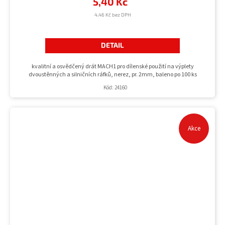
5,40 Kč
4,46 Kč bez DPH
DETAIL
kvalitní a osvědčený drát MACH1 pro dílenské použití na výplety
dvoustěnných a silničních ráfků, nerez, pr. 2mm, baleno po 100 ks
Kód:
24160
Akce