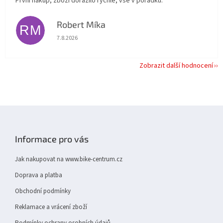
První nákup, zboží dorazilo rychle, vše v pořádku.
Robert Míka
RM
Hodnocení obchodu je 5 z 5 hvězdiček.
7.8.2026
Zobrazit další hodnocení
Z
á
p
Informace pro vás
a
t
Jak nakupovat na www.bike-centrum.cz
í
Doprava a platba
Obchodní podmínky
Reklamace a vrácení zboží
Podmínky ochrany osobních údajů