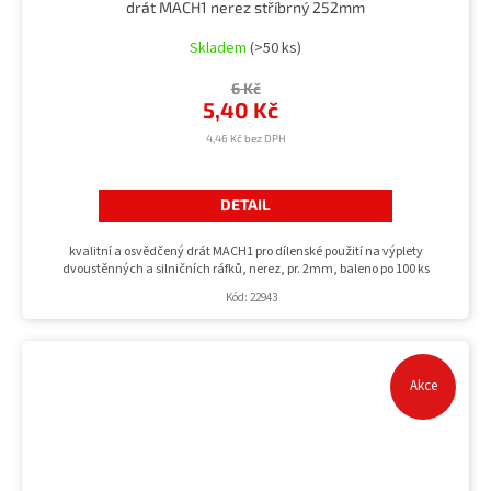
drát MACH1 nerez stříbrný 252mm
Skladem
(>50 ks)
6 Kč
5,40 Kč
4,46 Kč bez DPH
DETAIL
kvalitní a osvědčený drát MACH1 pro dílenské použití na výplety
dvoustěnných a silničních ráfků, nerez, pr. 2mm, baleno po 100 ks
Kód:
22943
Akce