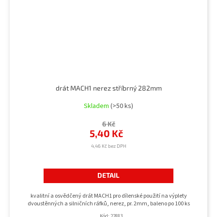
drát MACH1 nerez stříbrný 282mm
Skladem
(>50 ks)
6 Kč
5,40 Kč
4,46 Kč bez DPH
DETAIL
kvalitní a osvědčený drát MACH1 pro dílenské použití na výplety
dvoustěnných a silničních ráfků, nerez, pr. 2mm, baleno po 100 ks
Kód:
22883