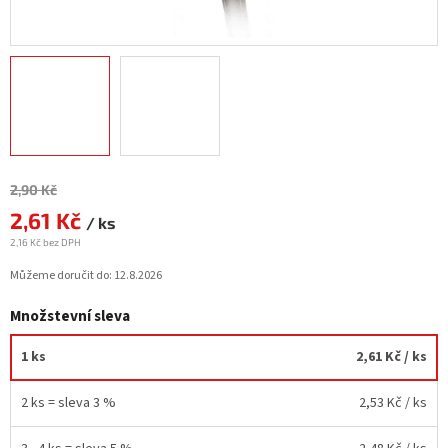
Měrná
2,90 Kč
cena:
2,61 Kč
/ ks
2,16 Kč bez DPH
Můžeme doručit do:
12.8.2026
Množstevní sleva
1 ks
2,61 Kč
/ ks
2 ks = sleva 3 %
2,53 Kč
/ ks