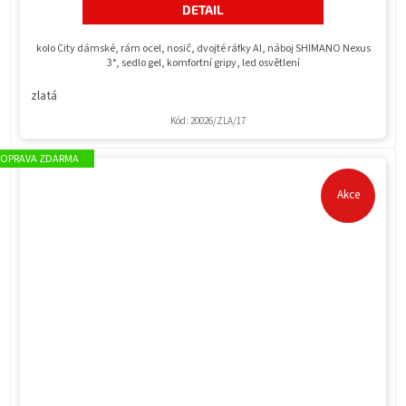
DETAIL
kolo City dámské, rám ocel, nosič, dvojté ráfky Al, náboj SHIMANO Nexus
3°, sedlo gel, komfortní gripy, led osvětlení
zlatá
Kód:
20026/ZLA/17
ZDARMA
Akce