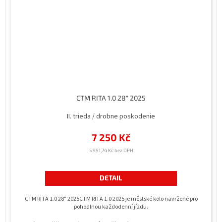
CTM RITA 1.0 28" 2025
II. trieda / drobne poskodenie
7 250 Kč
5 991,74 Kč bez DPH
DETAIL
CTM RITA 1.0 28" 2025CTM RITA 1.0 2025 je městské kolo navržené pro
pohodlnou každodenní jízdu.