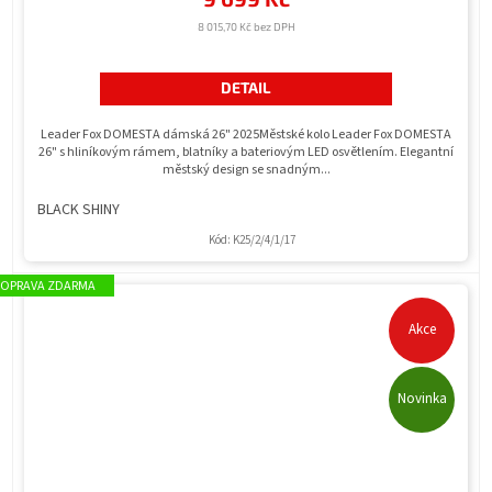
5,0
8 015,70 Kč bez DPH
z
5
hvězdiček.
DETAIL
Leader Fox DOMESTA dámská 26" 2025Městské kolo Leader Fox DOMESTA
26" s hliníkovým rámem, blatníky a bateriovým LED osvětlením. Elegantní
městský design se snadným...
BLACK SHINY
Kód:
K25/2/4/1/17
ZDARMA
Akce
Novinka