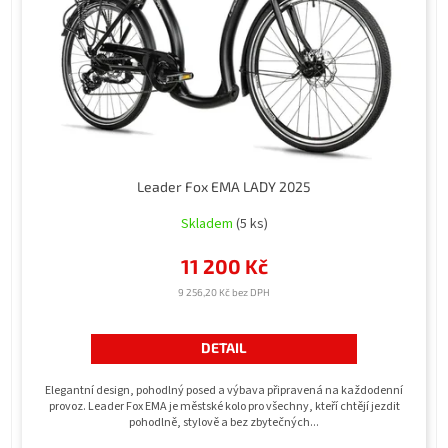
r
o
d
u
k
t
ů
Leader Fox EMA LADY 2025
Skladem
(5 ks)
11 200 Kč
9 256,20 Kč bez DPH
DETAIL
Elegantní design, pohodlný posed a výbava připravená na každodenní
provoz. Leader Fox EMA je městské kolo pro všechny, kteří chtějí jezdit
pohodlně, stylově a bez zbytečných...