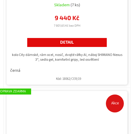
Skladem
(7 ks)
9 440 Kč
7 801,65 Kč bez DPH
DETAIL
kolo City dámské, rám ocel, nosič, dvojté ráfky Al, náboj SHIMANO Nexus
3°, sedlo gel, komfortní gripy, led osvětlení
černá
Kód:
18062/CER/19
ZDARMA
Akce