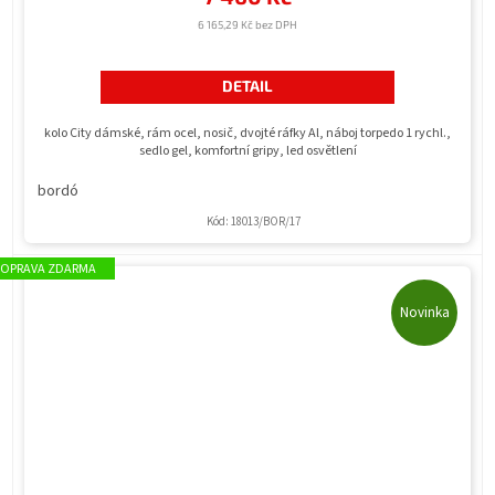
6 165,29 Kč bez DPH
DETAIL
kolo City dámské, rám ocel, nosič, dvojté ráfky Al, náboj torpedo 1 rychl.,
sedlo gel, komfortní gripy, led osvětlení
bordó
Kód:
18013/BOR/17
ZDARMA
Novinka