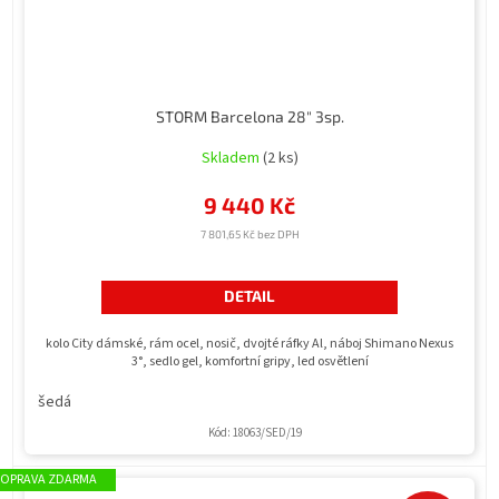
STORM Barcelona 28" 3sp.
Skladem
(2 ks)
9 440 Kč
7 801,65 Kč bez DPH
DETAIL
kolo City dámské, rám ocel, nosič, dvojté ráfky Al, náboj Shimano Nexus
3°, sedlo gel, komfortní gripy, led osvětlení
šedá
Kód:
18063/SED/19
ZDARMA