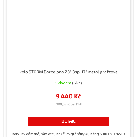
kolo STORM Barcelona 28" 3sp. 17" metal grafitové
Skladem
(6 ks)
9 440 Kč
7 801,65 Kč bez DPH
DETAIL
kolo City dámské, rám ocel, nosič, dvojté ráfky Al, náboj SHIMANO Nexus