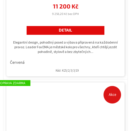
11 200 Kč
9 256,20 Kč bez DPH
DETAIL
Elegantní design, pohodlný posed a výbava připravená na každodenní
provoz. Leader Fox EMA je městské kolo pro všechny, kteří chtějí jezdit
pohodlně, stylově a bez zbytečných...
Červená
Kód:
K25/2/3/3/19
ZDARMA
Akce