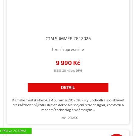
CTM SUMMER 28" 2026
termin upresnime
9 990 Kč
8 256,20 Kč bez DPH
DETAIL
Dámské městské kolo CTM Summer 28" 2026 – styl, pohodlí a spolehlivost
pro každodenní jízduObjevte dokonalé spojení retro designu, komfortu a
moderní technologie s dámským...
Kód:
226.600
ZDARMA