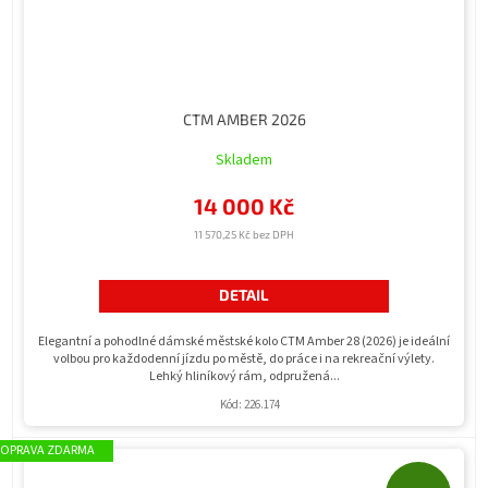
CTM AMBER 2026
Skladem
14 000 Kč
11 570,25 Kč bez DPH
DETAIL
Elegantní a pohodlné dámské městské kolo CTM Amber 28 (2026) je ideální
volbou pro každodenní jízdu po městě, do práce i na rekreační výlety.
Lehký hliníkový rám, odpružená...
Kód:
226.174
ZDARMA