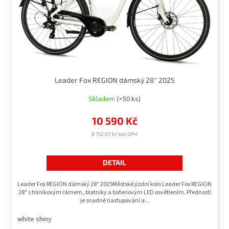
Leader Fox REGION dámský 28" 2025
Skladem
(>50 ks)
10 590 Kč
8 752,07 Kč bez DPH
DETAIL
Leader Fox REGION dámský 28" 2025Městské jízdní kolo Leader Fox REGION
28" s hliníkovým rámem, blatníky a bateriovým LED osvětlením. Předností
je snadné nastupování a...
white shiny