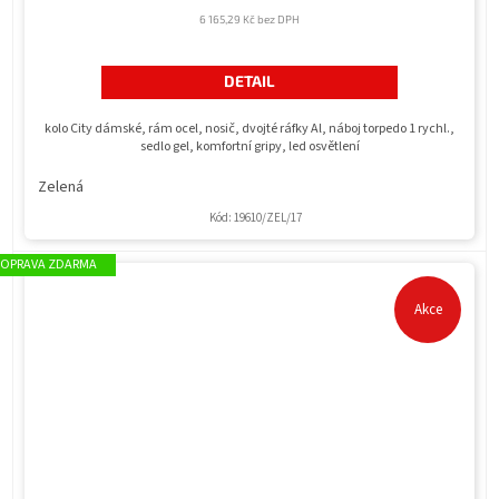
6 165,29 Kč bez DPH
DETAIL
kolo City dámské, rám ocel, nosič, dvojté ráfky Al, náboj torpedo 1 rychl.,
sedlo gel, komfortní gripy, led osvětlení
Zelená
Kód:
19610/ZEL/17
ZDARMA
Akce