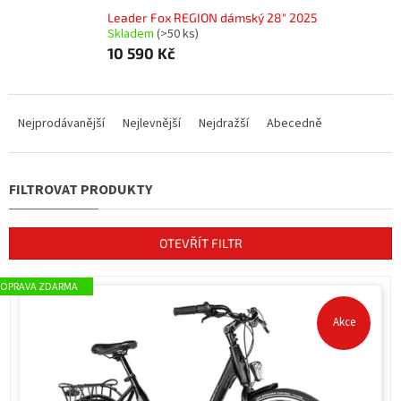
Leader Fox REGION dámský 28" 2025
Skladem
(>50 ks)
10 590 Kč
Ř
a
Nejprodávanější
Nejlevnější
Nejdražší
Abecedně
z
e
n
í
p
r
OTEVŘÍT FILTR
o
d
V
ZDARMA
u
ý
k
p
Akce
t
i
ů
s
p