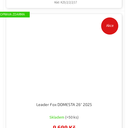
Kód:
K25/2/2/2/17
ZDARMA
Akce
Leader Fox DOMESTA 26" 2025
Průměrné
hodnocení
Skladem
(>50 ks)
produktu
9 699 Kč
je