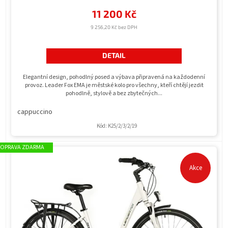
11 200 Kč
9 256,20 Kč bez DPH
DETAIL
Elegantní design, pohodlný posed a výbava připravená na každodenní
provoz. Leader Fox EMA je městské kolo pro všechny, kteří chtějí jezdit
pohodlně, stylově a bez zbytečných...
cappuccino
Kód:
K25/2/3/2/19
ZDARMA
Akce