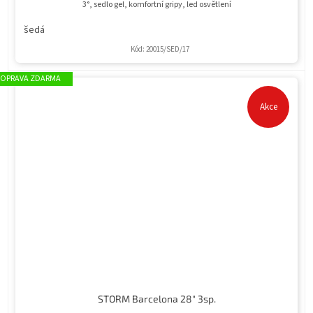
3°, sedlo gel, komfortní gripy, led osvětlení
šedá
Kód:
20015/SED/17
ZDARMA
Akce
STORM Barcelona 28" 3sp.