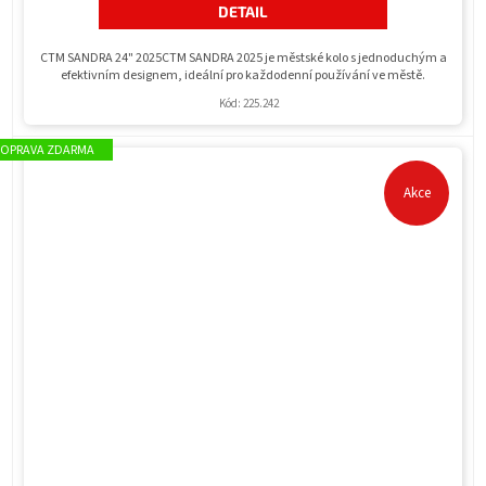
DETAIL
CTM SANDRA 24" 2025CTM SANDRA 2025 je městské kolo s jednoduchým a
efektivním designem, ideální pro každodenní používání ve městě.
Kód:
225.242
ZDARMA
Akce