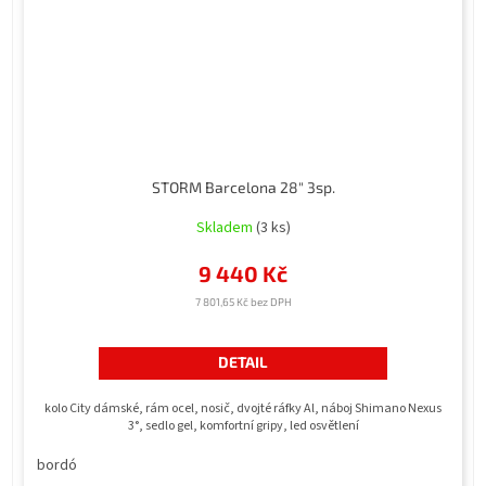
STORM Barcelona 28" 3sp.
Skladem
(3 ks)
9 440 Kč
7 801,65 Kč bez DPH
DETAIL
kolo City dámské, rám ocel, nosič, dvojté ráfky Al, náboj Shimano Nexus
3°, sedlo gel, komfortní gripy, led osvětlení
bordó