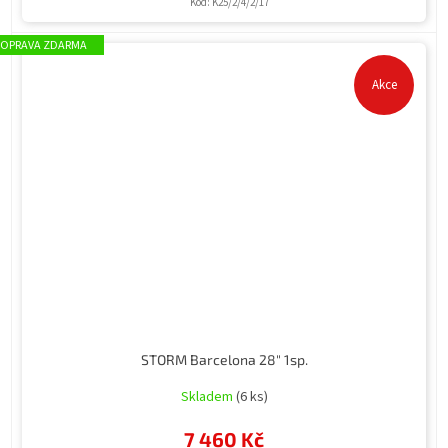
Kód:
K25/2/4/2/17
ZDARMA
Akce
STORM Barcelona 28" 1sp.
Skladem
(6 ks)
7 460 Kč