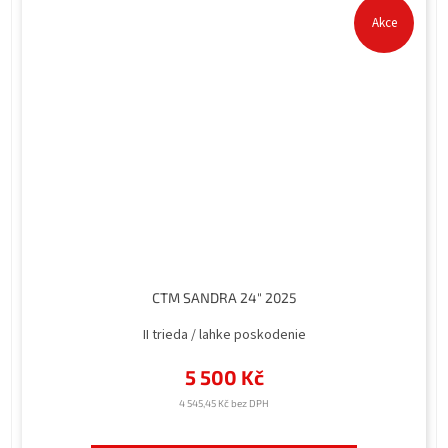
Akce
CTM SANDRA 24" 2025
II trieda / lahke poskodenie
5 500 Kč
4 545,45 Kč bez DPH