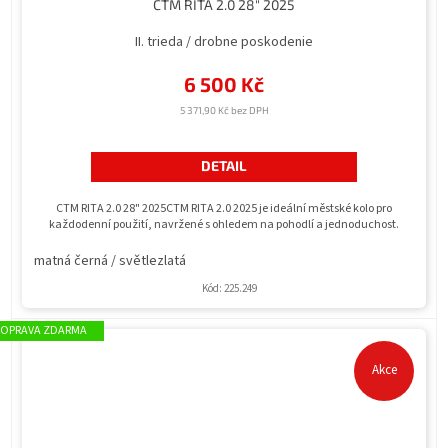
CTM RITA 2.0 28" 2025
II. trieda / drobne poskodenie
6 500 Kč
5 371,90 Kč bez DPH
DETAIL
CTM RITA 2.0 28" 2025CTM RITA 2.0 2025 je ideální městské kolo pro
každodenní použití, navržené s ohledem na pohodlí a jednoduchost.
matná černá / světlezlatá
Kód:
225.249
ZDARMA
Akce