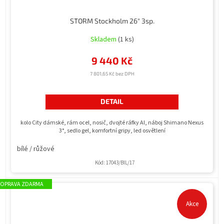
STORM Stockholm 26" 3sp.
Skladem
(1 ks)
9 440 Kč
7 801,65 Kč bez DPH
DETAIL
kolo City dámské, rám ocel, nosič, dvojté ráfky Al, náboj Shimano Nexus
3°, sedlo gel, komfortní gripy, led osvětlení
bílé / růžové
Kód:
17043/BIL/17
ZDARMA
Akce