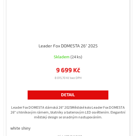
Leader Fox DOMESTA 26" 2025
Skladem
(24 ks)
9 699 Kč
8 015,70 Kč bez DPH
DETAIL
Leader Fox DOMESTA dámská 26" 2025Městské kolo Leader Fox DOMESTA
26" s hliníkovým rámem, blatníky a bateriovým LED osvětlením. Elegantní
městský design se snadným nastupováním.
white shiny