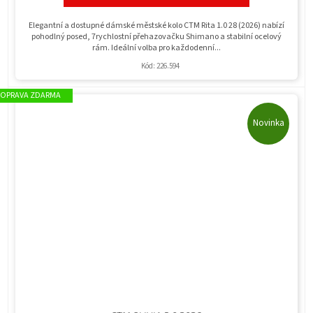
Elegantní a dostupné dámské městské kolo CTM Rita 1.0 28 (2026) nabízí
pohodlný posed, 7rychlostní přehazovačku Shimano a stabilní ocelový
rám. Ideální volba pro každodenní...
Kód:
226.594
ZDARMA
Novinka