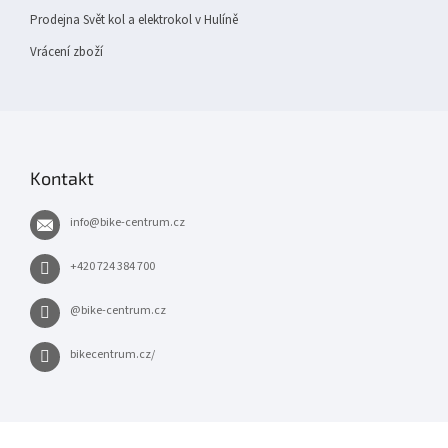
Prodejna Svět kol a elektrokol v Hulíně
Vrácení zboží
Kontakt
info
@
bike-centrum.cz
+420 724 384 700
@bike-centrum.cz
bikecentrum.cz/
×