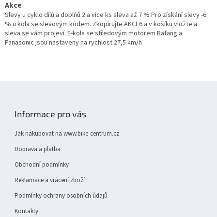
Akce
Slevy u cyklo dílů a doplňů 2 a více ks sleva až 7 % Pro získání slevy -6
% u kola se slevovým kódem. Zkopirujte AKCE6 a v košíku vložte a
sleva se vám projeví. E-kola se středovým motorem Bafang a
Panasonic jsou nastaveny na rychlost 27,5 km/h
Z
á
p
Informace pro vás
a
t
Jak nakupovat na www.bike-centrum.cz
í
Doprava a platba
Obchodní podmínky
Reklamace a vrácení zboží
Podmínky ochrany osobních údajů
Kontakty