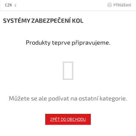
Přejít
Přihlášení
CZK
na
obsah
SYSTÉMY ZABEZPEČENÍ KOL
Produkty teprve připravujeme.
Můžete se ale podívat na ostatní kategorie.
ZPĚT DO OBCHODU