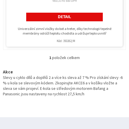
460,33 Kč bez DPH
DETAIL
Univerzální zimní vložky do bot a treter, díky technologii tepelné
membrány odráží teplotu chodidla a udržuje teplo uvnitř
Kód:
350262/M
1
položek celkem
O
v
l
Akce
á
Slevy u cyklo dílů a doplňů 2 a více ks sleva až 7 % Pro získání slevy -6
d
% u kola se slevovým kódem. Zkopirujte AKCE6 a v košíku vložte a
a
sleva se vám projeví. E-kola se středovým motorem Bafang a
c
Panasonic jsou nastaveny na rychlost 27,5 km/h
í
p
r
v
Z
k
y
á