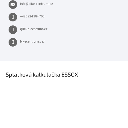
info
@
bike-centrum.cz
+420 724 384 700
@bike-centrum.cz
bikecentrum.cz/
×
Splátková kalkulačka ESSOX