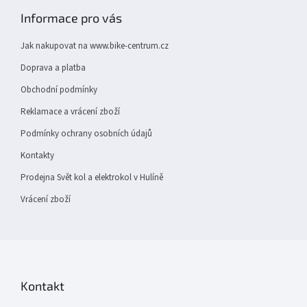
v
p
Informace pro vás
ý
a
p
t
i
Jak nakupovat na www.bike-centrum.cz
í
s
Doprava a platba
u
Obchodní podmínky
Reklamace a vrácení zboží
Podmínky ochrany osobních údajů
Kontakty
Prodejna Svět kol a elektrokol v Hulíně
Vrácení zboží
Kontakt