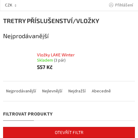
Přejít
Přihlášení
CZK
na
obsah
TRETRY PŘÍSLUŠENSTVÍ/VLOŽKY
Nejprodávanější
Vložky LAKE Winter
Skladem
(3 pár)
557 Kč
Ř
a
Nejprodávanější
Nejlevnější
Nejdražší
Abecedně
z
e
n
í
p
r
OTEVŘÍT FILTR