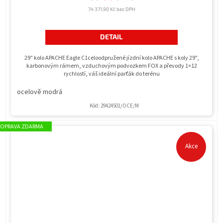
74 371,90 Kč bez DPH
DETAIL
29" kolo APACHE Eagle C1celoodpružené jízdní kolo APACHE s koly 29",
karbonovým rámem, vzduchovým podvozkem FOX a převody 1×12
rychlostí, váš ideální parťák do terénu
ocelově modrá
Kód:
29424501/OCE/M
ZDARMA
Akce