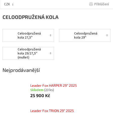
Přejít
Přihlášení
CZK
na
obsah
CELOODPRUŽENÁ KOLA
Celoodpružená
Celoodpružená
kola 27,5"
kola 29"
Celoodpružená
kola 29/27,5"
(mullet)
Nejprodávanější
Leader Fox HARPER 29" 2025
Skladem
(23 ks)
25 900 Kč
Leader Fox TRION 29" 2025