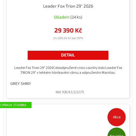
Leader Fox Trion 29" 2026
Skladem
(24 ks)
29 390 Kč
24 289,26 Kč bez DPH
DETAIL
Leader Fox Trion 29" 2026Celoodpružené cross country kolo Leader Fox
TRION 29" v lehkém hliníkovém rámu a odpružením Manitou.
GREY SHINY
Kód:
K26/4/1/2/2/175
ZDARMA
Akce