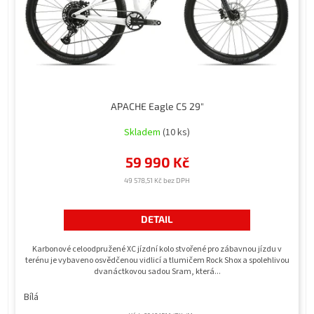
APACHE Eagle C5 29"
Skladem
(10 ks)
59 990 Kč
49 578,51 Kč bez DPH
DETAIL
Karbonové celoodpružené XC jízdní kolo stvořené pro zábavnou jízdu v
terénu je vybaveno osvědčenou vidlicí a tlumičem Rock Shox a spolehlivou
dvanáctkovou sadou Sram, která...
Bílá