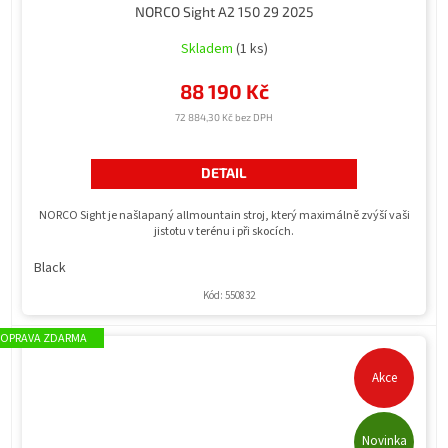
NORCO Sight A2 150 29 2025
Skladem
(1 ks)
88 190 Kč
72 884,30 Kč bez DPH
DETAIL
NORCO Sight je našlapaný allmountain stroj, který maximálně zvýší vaši
jistotu v terénu i při skocích.
Black
Kód:
550832
ZDARMA
Akce
Novinka