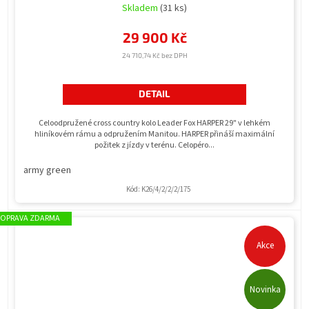
Skladem
(31 ks)
29 900 Kč
24 710,74 Kč bez DPH
DETAIL
Celoodpružené cross country kolo Leader Fox HARPER 29" v lehkém
hliníkovém rámu a odpružením Manitou. HARPER přináší maximální
požitek z jízdy v terénu. Celopéro...
army green
Kód:
K26/4/2/2/2/175
ZDARMA
Akce
Novinka