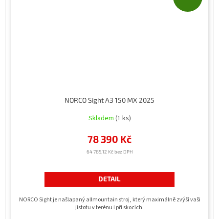
NORCO Sight A3 150 MX 2025
Skladem
(1 ks)
78 390 Kč
64 785,12 Kč bez DPH
DETAIL
NORCO Sight je našlapaný allmountain stroj, který maximálně zvýší vaši
jistotu v terénu i při skocích.