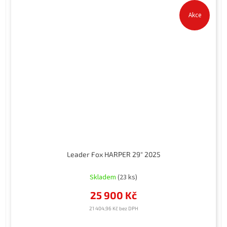
Akce
Leader Fox HARPER 29" 2025
Průměrné
hodnocení
Skladem
(23 ks)
produktu
25 900 Kč
je
5,0
21 404,96 Kč bez DPH
z
5