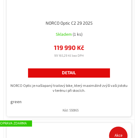
NORCO Optic C2 29 2025
Skladem
(1 ks)
119 990 Kč
99 165,29 Kč bez DPH
DETAIL
NORCO Optic je našlapaný trailový bike, který maximálně zvýší vaši jistotu
v terénu i při skocích.
green
Kód:
550865
ZDARMA
Akce