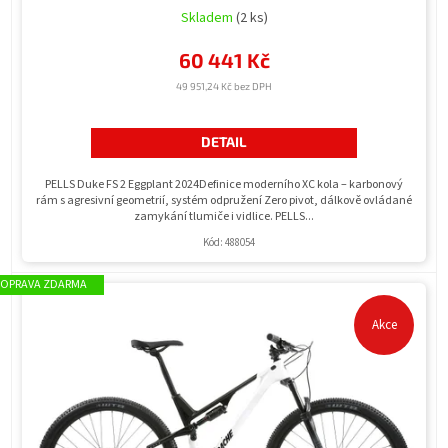
Skladem
(2 ks)
60 441 Kč
49 951,24 Kč bez DPH
DETAIL
PELLS Duke FS 2 Eggplant 2024Definice moderního XC kola – karbonový
rám s agresivní geometrií, systém odpružení Zero pivot, dálkově ovládané
zamykání tlumiče i vidlice. PELLS...
Kód:
488054
ZDARMA
Akce