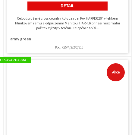
hvězdiček.
DETAIL
Celoodpružené cross country kolo Leader Fox HARPER 29" v lehkém
hliníkovém rámu a odpružením Manitou. HARPER přináší maximální
požitek z jízdy v terénu. Celopéro nabízí...
army green
Kód:
K25/4/2/2/2/215
ZDARMA
Akce