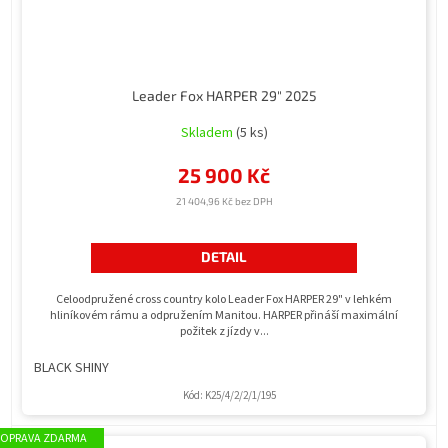
Leader Fox HARPER 29" 2025
Skladem
(5 ks)
25 900 Kč
21 404,96 Kč bez DPH
DETAIL
Celoodpružené cross country kolo Leader Fox HARPER 29" v lehkém
hliníkovém rámu a odpružením Manitou. HARPER přináší maximální
požitek z jízdy v...
BLACK SHINY
Kód:
K25/4/2/2/1/195
ZDARMA