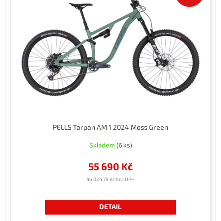
t
i
ů
s
p
r
o
d
u
k
t
ů
PELLS Tarpan AM 1 2024 Moss Green
Skladem
(6 ks)
55 690 Kč
46 024,79 Kč bez DPH
DETAIL