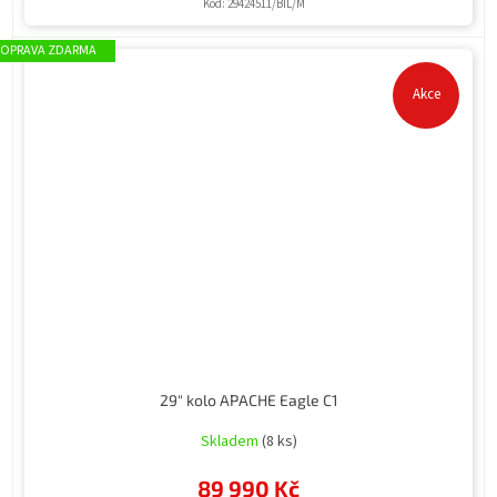
Kód:
29424511/BIL/M
ZDARMA
Akce
29" kolo APACHE Eagle C1
Skladem
(8 ks)
89 990 Kč