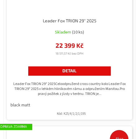
Leader Fox TRION 29" 2025
Skladem
(10 ks)
22 399 Kč
18 511,57 Kč bez DPH
DETAIL
Leader Fox TRION 29" 2025Celoodpružené cross country kolo Leader Fox
TRION 29" 2025 v lehkém hliníkovém rámu a odpružením Manitou.Pro
pravý požitek z jízdy v terénu. TRION je...
black matt
Kód:
K25/4/1/2/1/195
ZDARMA