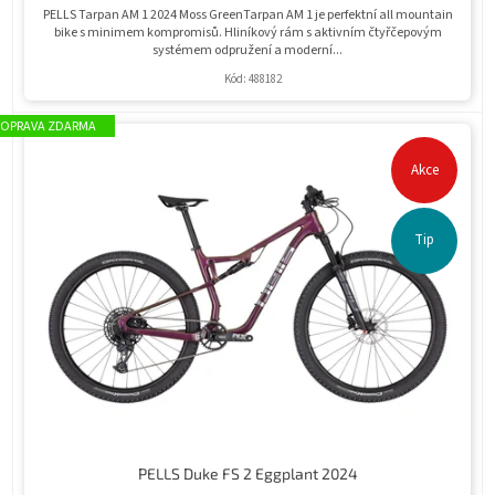
PELLS Tarpan AM 1 2024 Moss GreenTarpan AM 1 je perfektní all mountain
bike s minimem kompromisů. Hliníkový rám s aktivním čtyřčepovým
systémem odpružení a moderní...
Kód:
488182
ZDARMA
Akce
Tip
PELLS Duke FS 2 Eggplant 2024