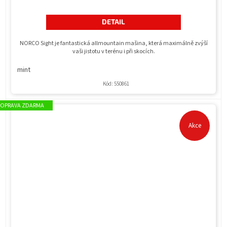
DETAIL
NORCO Sight je fantastická allmountain mašina, která maximálně zvýší
vaši jistotu v terénu i při skocích.
mint
Kód:
550861
ZDARMA
Akce