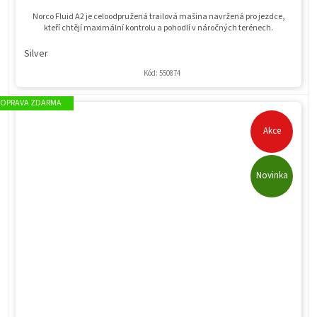
Norco Fluid A2 je celoodpružená trailová mašina navržená pro jezdce,
kteří chtějí maximální kontrolu a pohodlí v náročných terénech.
Silver
Kód:
550874
ZDARMA
Akce
Novinka