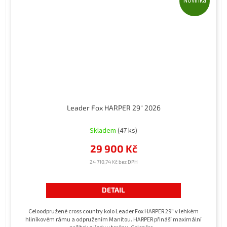
Novinka
Leader Fox HARPER 29" 2026
Průměrné
hodnocení
Skladem
(47 ks)
produktu
29 900 Kč
je
5,0
24 710,74 Kč bez DPH
z
5
hvězdiček.
DETAIL
Celoodpružené cross country kolo Leader Fox HARPER 29" v lehkém
hliníkovém rámu a odpružením Manitou. HARPER přináší maximální