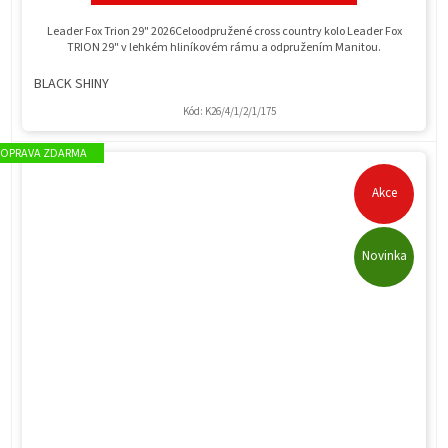
Leader Fox Trion 29" 2026Celoodpružené cross country kolo Leader Fox
TRION 29" v lehkém hliníkovém rámu a odpružením Manitou.
BLACK SHINY
Kód:
K26/4/1/2/1/175
ZDARMA
Akce
Novinka