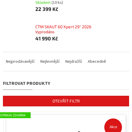
Skladem
(10 ks)
22 399 Kč
CTM SKAUT 60 Xpert 29" 2026
Vyprodáno
41 990 Kč
Ř
a
Nejprodávanější
Nejlevnější
Nejdražší
Abecedně
z
e
n
í
p
r
OTEVŘÍT FILTR
o
d
V
ZDARMA
u
ý
k
p
Akce