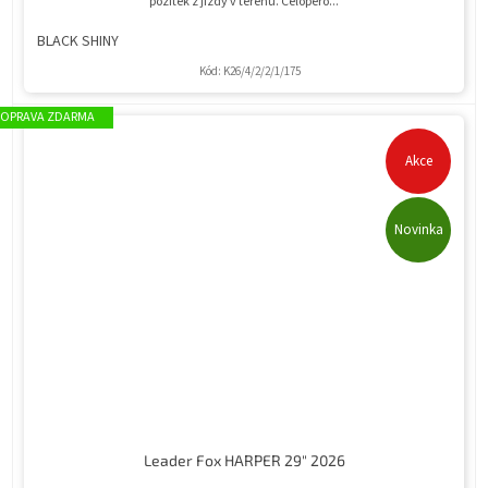
požitek z jízdy v terénu. Celopéro...
BLACK SHINY
Kód:
K26/4/2/2/1/175
ZDARMA
Akce
Novinka
Leader Fox HARPER 29" 2026