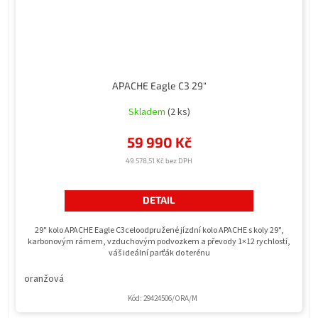
APACHE Eagle C3 29"
Skladem
(2 ks)
59 990 Kč
49 578,51 Kč bez DPH
DETAIL
29" kolo APACHE Eagle C3celoodpružené jízdní kolo APACHE s koly 29",
karbonovým rámem, vzduchovým podvozkem a převody 1×12 rychlostí,
váš ideální parťák do terénu
oranžová
Kód:
29424506/ORA/M