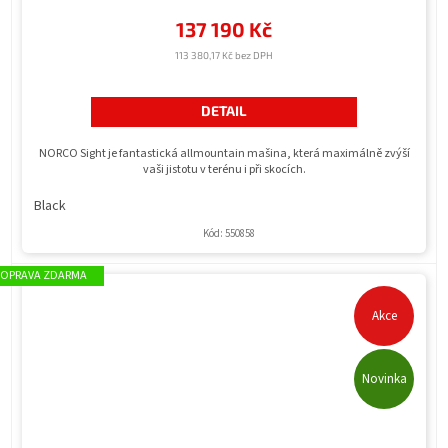
137 190 Kč
113 380,17 Kč bez DPH
DETAIL
NORCO Sight je fantastická allmountain mašina, která maximálně zvýší
vaši jistotu v terénu i při skocích.
Black
Kód:
550858
ZDARMA
Akce
Novinka