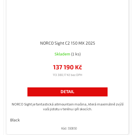
NORCO Sight C2 150 MX 2025
Skladem
(1 ks)
137 190 Kč
113 380,17 Kč bez DPH
DETAIL
NORCO Sight je fantastická allmountain mašina, která maximálně zvýší
vaši jistotu v terénu i při skocích.
Black
Kód:
550850