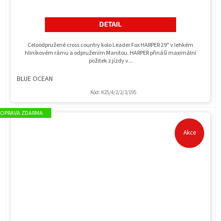
DETAIL
Celoodpružené cross country kolo Leader Fox HARPER 29" v lehkém
hliníkovém rámu a odpružením Manitou. HARPER přináší maximální
požitek z jízdy v...
BLUE OCEAN
Kód:
K25/4/2/2/3/195
ZDARMA
Akce