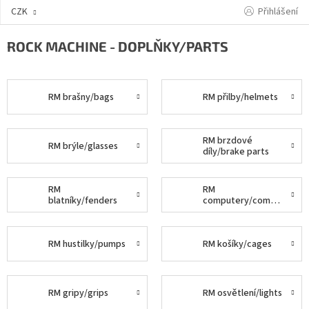
Přejít
Přihlášení
CZK
na
obsah
ROCK MACHINE - DOPLŇKY/PARTS
RM brašny/bags
RM přilby/helmets
RM brzdové
RM brýle/glasses
díly/brake parts
RM
RM
blatníky/fenders
computery/computers
RM hustilky/pumps
RM košíky/cages
RM gripy/grips
RM osvětlení/lights