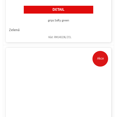
DETAIL
grips Softy green
Zelená
Kód:
RM140236/ZEL
Akce