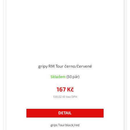
gripy RM Tour černo/červené
Skladem
(50 pár)
167 Kč
138,02 Kč bez DPH
DETAIL
grips Tour black/red