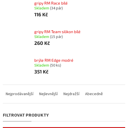
gripy RM Race bílé
Skladem
(34 pár)
116 Kč
gripy RM Team silikon bílé
Skladem
(15 pár)
260 Kč
brýle RM Edge modré
Skladem
(50 ks)
351 Kč
Ř
a
Nejprodávanější
Nejlevnější
Nejdražší
Abecedně
z
e
n
í
p