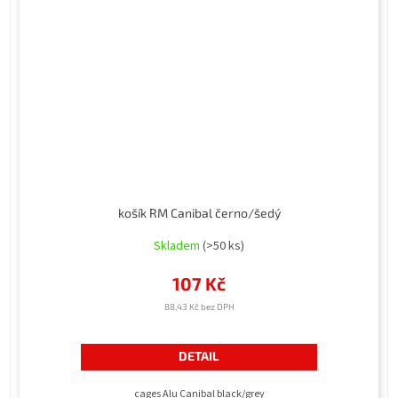
košík RM Canibal černo/šedý
Skladem
(>50 ks)
107 Kč
88,43 Kč bez DPH
DETAIL
cages Alu Canibal black/grey