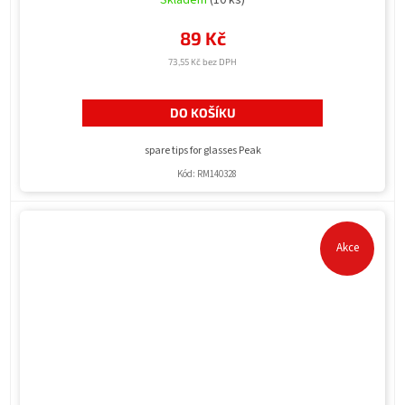
89 Kč
73,55 Kč bez DPH
DO KOŠÍKU
spare tips for glasses Peak
Kód:
RM140328
Akce