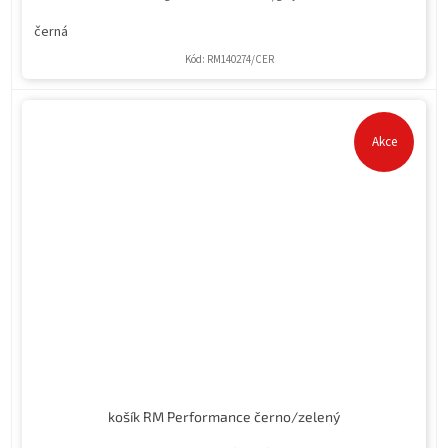
černá
Kód:
RM140274/CER
Akce
košík RM Performance černo/zelený