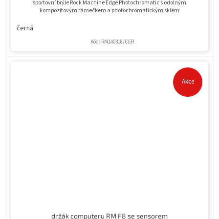
sportovní brýle Rock Machine Edge Photochromatic s odolným
kompozitovým rámečkem a photochromatickým sklem
černá
Kód:
RM140318/CER
Akce
držák computeru RM F8 se sensorem