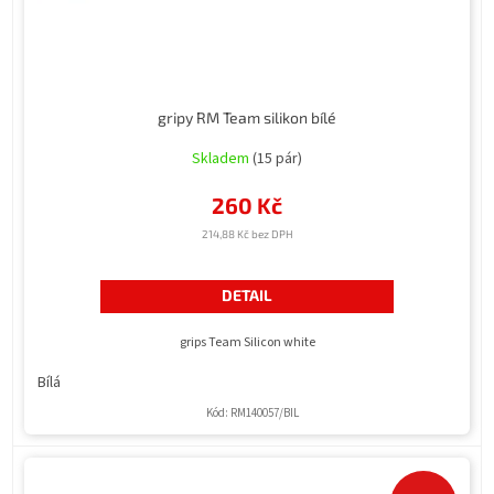
gripy RM Team silikon bílé
Skladem
(15 pár)
260 Kč
214,88 Kč bez DPH
DETAIL
grips Team Silicon white
Bílá
Kód:
RM140057/BIL