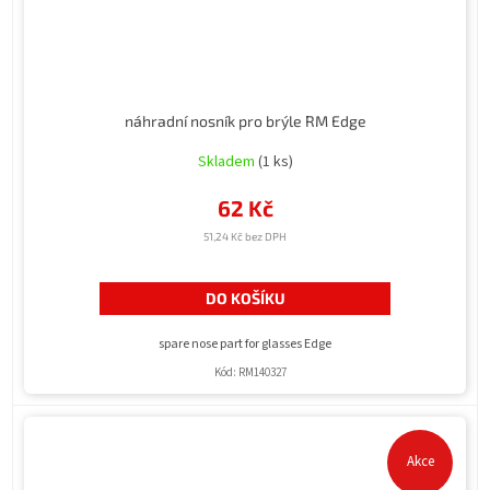
náhradní nosník pro brýle RM Edge
Skladem
(1 ks)
62 Kč
51,24 Kč bez DPH
DO KOŠÍKU
spare nose part for glasses Edge
Kód:
RM140327
Akce