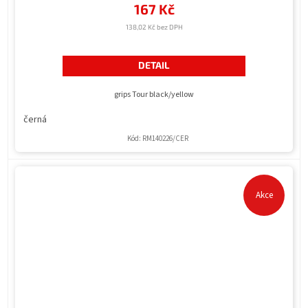
167 Kč
138,02 Kč bez DPH
DETAIL
grips Tour black/yellow
černá
Kód:
RM140226/CER
Akce