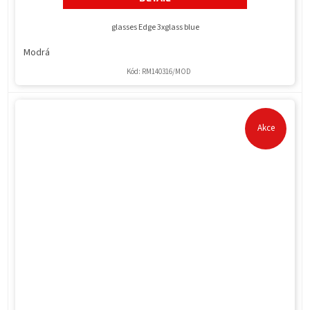
glasses Edge 3xglass blue
Modrá
Kód:
RM140316/MOD
Akce