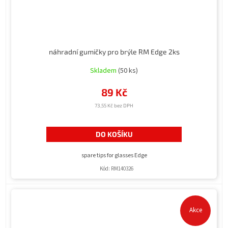
náhradní gumičky pro brýle RM Edge 2ks
Skladem
(50 ks)
89 Kč
73,55 Kč bez DPH
DO KOŠÍKU
spare tips for glasses Edge
Kód:
RM140326
Akce