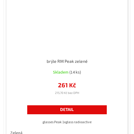
brýle RM Peak zelené
Skladem
(14 ks)
261 Kč
215,70 Kč bez DPH
DETAIL
glasses Peak 1xglass radioactive
Zelená