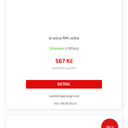
brašna RM velká
Skladem
(>50 ks)
567 Kč
468,60 Kč bez DPH
DETAIL
saddle bag large size
Kód:
RM140186/XL
Akce