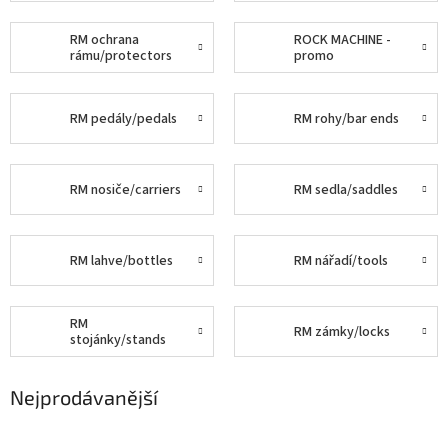
RM ochrana
ROCK MACHINE -
rámu/protectors
promo
RM pedály/pedals
RM rohy/bar ends
RM nosiče/carriers
RM sedla/saddles
RM lahve/bottles
RM nářadí/tools
RM
RM zámky/locks
stojánky/stands
Nejprodávanější