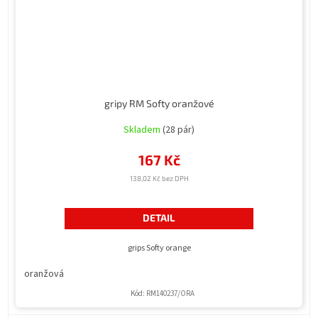
gripy RM Softy oranžové
Skladem
(28 pár)
167 Kč
138,02 Kč bez DPH
DETAIL
grips Softy orange
oranžová
Kód:
RM140237/ORA