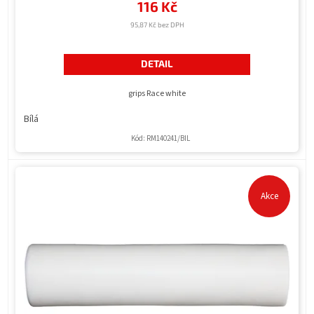
116 Kč
95,87 Kč bez DPH
DETAIL
grips Race white
Bílá
Kód:
RM140241/BIL
Akce