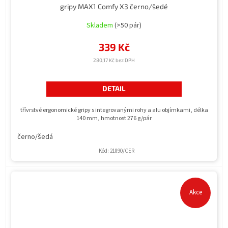
gripy MAX1 Comfy X3 černo/šedé
Skladem
(>50 pár)
339 Kč
280,17 Kč bez DPH
DETAIL
třívrstvé ergonomické gripy s integrovanými rohy a alu objímkami, délka
140 mm, hmotnost 276 g/pár
černo/šedá
Kód:
21890/CER
Akce