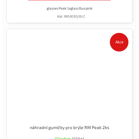
glasses Peak 1xglass fluo pink
Kód:
RM140355/RUZ
Akce
náhradní gumičky pro brýle RM Peak 2ks
Skladem
(10 ks)