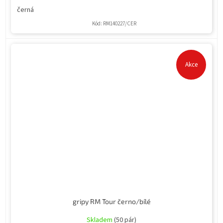
černá
Kód:
RM140227/CER
Akce
gripy RM Tour černo/bílé
Skladem
(50 pár)