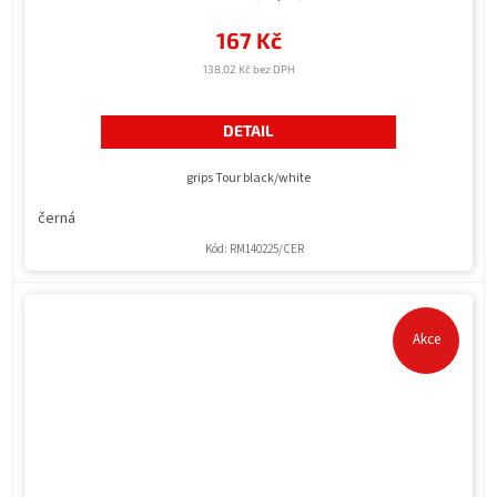
167 Kč
138,02 Kč bez DPH
DETAIL
grips Tour black/white
černá
Kód:
RM140225/CER
Akce