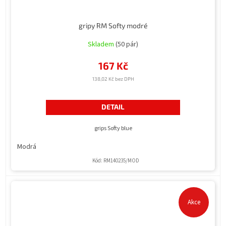
gripy RM Softy modré
Skladem
(50 pár)
167 Kč
138,02 Kč bez DPH
DETAIL
grips Softy blue
Modrá
Kód:
RM140235/MOD
Akce