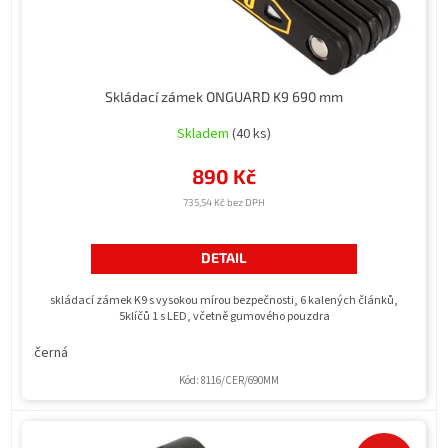
k
t
ů
Skládací zámek ONGUARD K9 690 mm
Skladem
(40 ks)
890 Kč
735,54 Kč bez DPH
DETAIL
skládací zámek K9 s vysokou mírou bezpečnosti, 6 kalených článků,
5klíčů 1 s LED, včetně gumového pouzdra
černá
Kód:
8116/CER/690MM