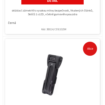
DETAIL
skládací zámek K9 s vysokou mírou bezpečnosti, 9 kalených článků,
5klíčů 1 s LED, včetně gumového pouzdra
černá
Kód:
308114/CER/1025M
Akce