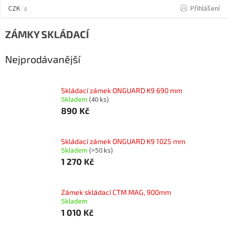
Přejít
Přihlášení
CZK
na
obsah
ZÁMKY SKLÁDACÍ
Nejprodávanější
Skládací zámek ONGUARD K9 690 mm
Skladem
(40 ks)
890 Kč
Skládací zámek ONGUARD K9 1025 mm
Skladem
(>50 ks)
1 270 Kč
Zámek skládací CTM MAG, 900mm
Skladem
1 010 Kč