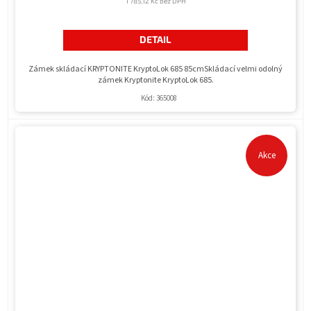
1 785,12 Kč bez DPH
DETAIL
Zámek skládací KRYPTONITE KryptoLok 685 85cmSkládací velmi odolný
zámek Kryptonite KryptoLok 685.
Kód:
365008
Akce