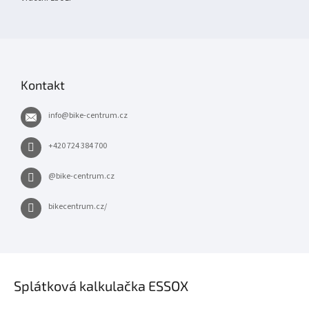
Kontakt
info
@
bike-centrum.cz
+420 724 384 700
@bike-centrum.cz
bikecentrum.cz/
×
Splátková kalkulačka ESSOX