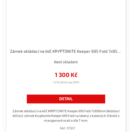
Zámek skládací na klíč KRYPTONITE Keeper 695 Fold 7x950mm
Není skladem
1 300 Kč
1 074,38 Kč bez DPH
DETAIL
Zámek skládací na klíč KRYPTONITE Keeper 695 Fold 7x950mmSkládací
klíčový zámek Kryptonite Keeper 695 Fold vyrobený z kalených článků z
manganové oceli o síle 7 mm.
Kód:
375107