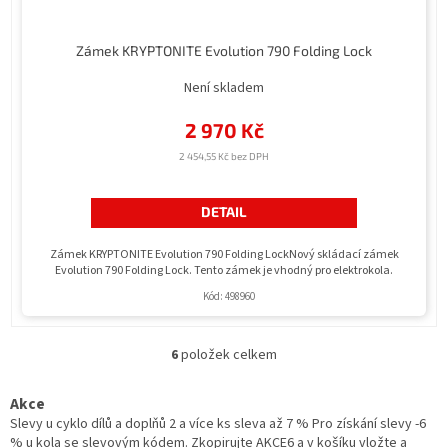
Zámek KRYPTONITE Evolution 790 Folding Lock
Není skladem
2 970 Kč
2 454,55 Kč bez DPH
DETAIL
Zámek KRYPTONITE Evolution 790 Folding LockNový skládací zámek
Evolution 790 Folding Lock. Tento zámek je vhodný pro elektrokola.
Kód:
498960
6
položek celkem
O
v
l
Akce
á
Slevy u cyklo dílů a doplňů 2 a více ks sleva až 7 % Pro získání slevy -6
d
% u kola se slevovým kódem. Zkopirujte AKCE6 a v košíku vložte a