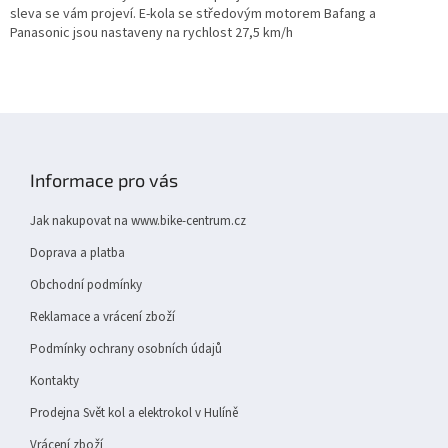
a
sleva se vám projeví. E-kola se středovým motorem Bafang a
c
Panasonic jsou nastaveny na rychlost 27,5 km/h
í
p
r
v
Z
k
y
á
v
p
Informace pro vás
ý
a
p
t
i
Jak nakupovat na www.bike-centrum.cz
í
s
Doprava a platba
u
Obchodní podmínky
Reklamace a vrácení zboží
Podmínky ochrany osobních údajů
Kontakty
Prodejna Svět kol a elektrokol v Hulíně
Vrácení zboží