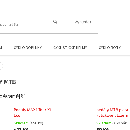
HLEDAT
Í
CYKLO DOPLŇKY
CYKLISTICKÉ HELMY
CYKLO BOTY
Y MTB
dávanější
Pedály MAX1 Tour XL
pedály MTB plast
Eco
kuličkové uložení
Skladem
(>50 ks)
Skladem
(>50 pár)
417 Kč
59 Kč