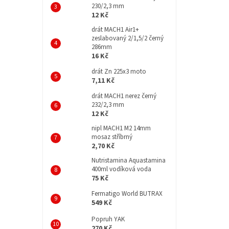
230/2,3 mm
12 Kč
drát MACH1 Air1+
zeslabovaný 2/1,5/2 černý
286mm
16 Kč
drát Zn 225x3 moto
7,11 Kč
drát MACH1 nerez černý
232/2,3 mm
12 Kč
nipl MACH1 M2 14mm
mosaz stříbrný
2,70 Kč
Nutristamina Aquastamina
P
400ml vodíková voda
re
75 Kč
Fermatigo World BUTRAX
549 Kč
Popruh YAK
270 Kč