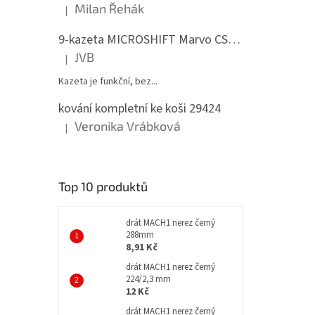
Milan Řehák
|
Hodnocení produktu je 5 z 5 hvězdiček.
9-kazeta MICROSHIFT Marvo CS-H092 11-36 zubů
JVB
|
Hodnocení produktu je 5 z 5 hvězdiček.
Kazeta je funkční, bez...
kování kompletní ke koši 29424
Veronika Vrábková
|
Hodnocení produktu je 5 z 5 hvězdiček.
Top 10 produktů
černá
drát MACH1 nerez černý
288mm
8,91 Kč
drát MACH1 nerez černý
224/2,3 mm
12 Kč
drát MACH1 nerez černý