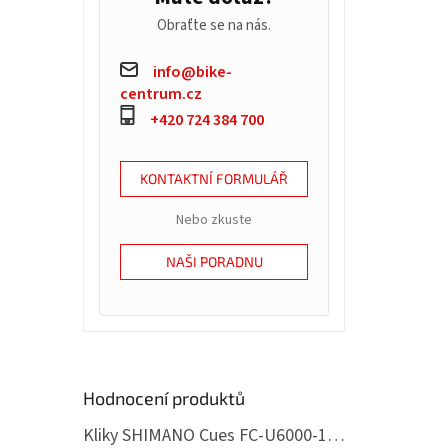
Obraťte se na nás.
info@bike-
centrum.cz
kval
ploc
+420 724 384 700
černá
KONTAKTNÍ FORMULÁŘ
Nebo zkuste
NAŠI PORADNU
Hodnocení produktů
Kliky SHIMANO Cues FC-U6000-1, 175mm, 32 zubům, s ložisky, 11,10,9 speed
pe