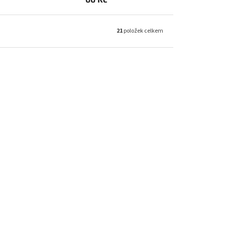
21
položek celkem
kce
Akce
Novinka
ožení
CTM pedály dětské C-12
Skladem
66 Kč