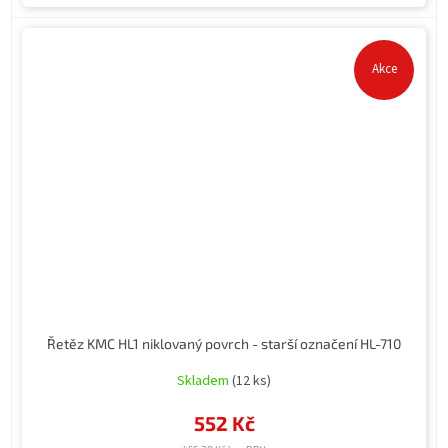
Akce
Řetěz KMC HL1 niklovaný povrch - starší označení HL-710
Skladem
(12 ks)
552 Kč