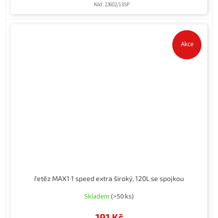
Kód:
23602/13SP
Akce
řetěz MAX1 1 speed extra široký, 120L se spojkou
Skladem
(>50 ks)
191 Kč