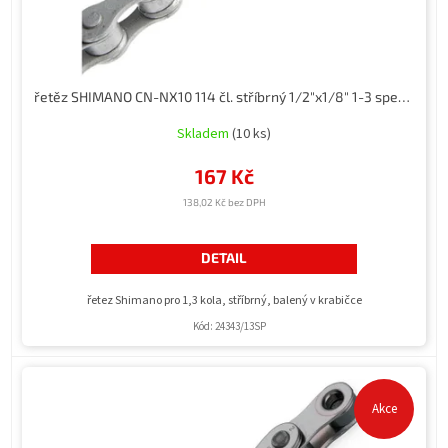
k
t
ů
řetěz SHIMANO CN-NX10 114 čl. stříbrný 1/2"x1/8" 1-3 speed, v krabičce
Skladem
(10 ks)
167 Kč
138,02 Kč bez DPH
DETAIL
řetez Shimano pro 1,3 kola, stříbrný, balený v krabičce
Kód:
24343/13SP
Akce