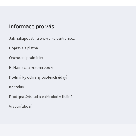
v
Z
k
y
á
v
p
Informace pro vás
ý
a
p
t
i
Jak nakupovat na www.bike-centrum.cz
í
s
Doprava a platba
u
Obchodní podmínky
Reklamace a vrácení zboží
Podmínky ochrany osobních údajů
Kontakty
Prodejna Svět kol a elektrokol v Hulíně
Vrácení zboží