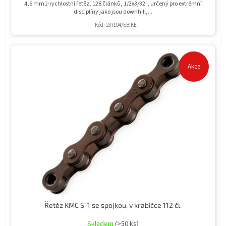
4,6 mm1-rychlostní řetěz, 128 článků, 1/2x3/32", určený pro extrémní
disciplíny jako jsou downhill,...
Kód:
237104/EBIKE
Akce
Řetěz KMC S-1 se spojkou, v krabičce 112 čl.
Skladem
(>50 ks)