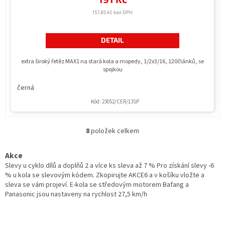
157,85 Kč bez DPH
DETAIL
extra široký řetěz MAX1 na stará kola a mopedy, 1/2x3/16, 120článků, se
spojkou
černá
Kód:
23052/CER/13SP
8
položek celkem
O
v
l
Akce
á
Slevy u cyklo dílů a doplňů 2 a více ks sleva až 7 % Pro získání slevy -6
d
% u kola se slevovým kódem. Zkopirujte AKCE6 a v košíku vložte a
a
sleva se vám projeví. E-kola se středovým motorem Bafang a
c
Panasonic jsou nastaveny na rychlost 27,5 km/h
í
p
r