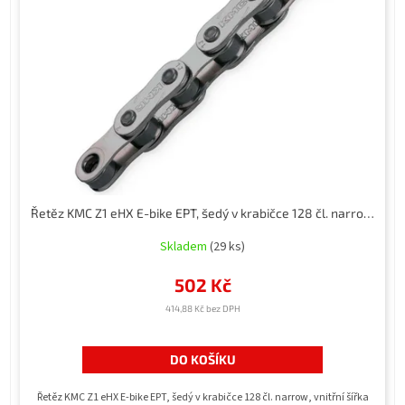
Řetěz KMC Z1 eHX E-bike EPT, šedý v krabičce 128 čl. narrow, vnitřní šířka 4,6 mm
Skladem
(29 ks)
502 Kč
414,88 Kč bez DPH
DO KOŠÍKU
Řetěz KMC Z1 eHX E-bike EPT, šedý v krabičce 128 čl. narrow, vnitřní šířka