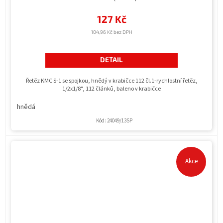
127 Kč
104,96 Kč bez DPH
DETAIL
Řetěz KMC S-1 se spojkou, hnědý v krabičce 112 čl.1-rychlostní řetěz,
1/2x1/8", 112 článků, baleno v krabičce
hnědá
Kód:
24049/13SP
Akce