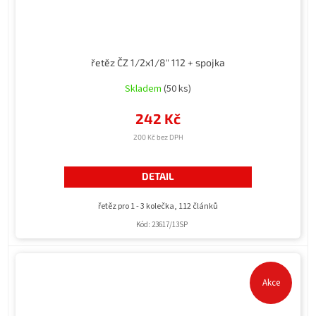
řetěz ČZ 1/2x1/8" 112 + spojka
Skladem
(50 ks)
242 Kč
200 Kč bez DPH
DETAIL
řetěz pro 1 - 3 kolečka, 112 článků
Kód:
23617/13SP
Akce