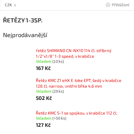
Přejít
Přihlášení
CZK
na
obsah
ŘETĚZY 1-3SP.
Nejprodávanější
řetěz SHIMANO CN-NX10 114 čl. stříbrný
1/2"x1/8" 1-3 speed, v krabičce
Skladem
(10 ks)
167 Kč
Řetěz KMC Z1 eHX E-bike EPT, šedý v krabičce
128 čl. narrow, vnitřní šířka 4,6 mm
Skladem
(29 ks)
502 Kč
Řetěz KMC S-1 se spojkou, v krabičce 112 čl.
Skladem
(>50 ks)
127 Kč