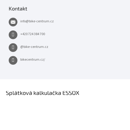
Kontakt
info
@
bike-centrum.cz
+420 724 384 700
@bike-centrum.cz
bikecentrum.cz/
×
Splátková kalkulačka ESSOX