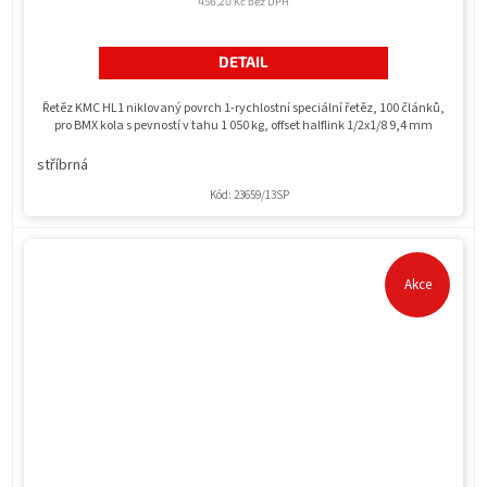
456,20 Kč bez DPH
DETAIL
Řetěz KMC HL1 niklovaný povrch 1-rychlostní speciální řetěz, 100 článků,
pro BMX kola s pevností v tahu 1 050 kg, offset halflink 1/2x1/8 9,4 mm
stříbrná
Kód:
23659/13SP
Akce