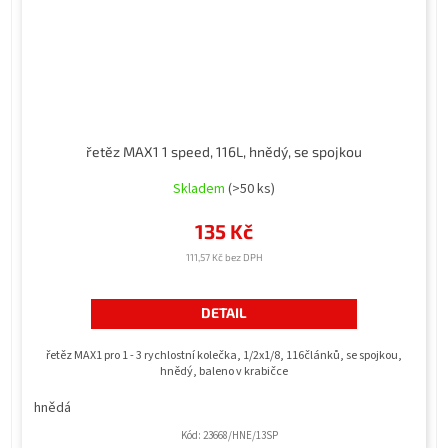
řetěz MAX1 1 speed, 116L, hnědý, se spojkou
Skladem
(>50 ks)
135 Kč
111,57 Kč bez DPH
DETAIL
řetěz MAX1 pro 1 - 3 rychlostní kolečka, 1/2x1/8, 116článků, se spojkou,
hnědý, baleno v krabičce
hnědá
Kód:
23668/HNE/13SP