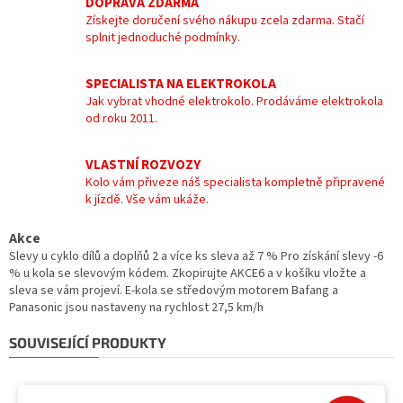
DOPRAVA ZDARMA
Získejte doručení svého nákupu zcela zdarma. Stačí
splnit jednoduché podmínky.
SPECIALISTA NA ELEKTROKOLA
Jak vybrat vhodné elektrokolo. Prodáváme elektrokola
od roku 2011.
VLASTNÍ ROZVOZY
Kolo vám přiveze náš specialista kompletně připravené
k jízdě. Vše vám ukáže.
Akce
Slevy u cyklo dílů a doplňů 2 a více ks sleva až 7 % Pro získání slevy -6
% u kola se slevovým kódem. Zkopirujte AKCE6 a v košíku vložte a
sleva se vám projeví. E-kola se středovým motorem Bafang a
Panasonic jsou nastaveny na rychlost 27,5 km/h
SOUVISEJÍCÍ PRODUKTY