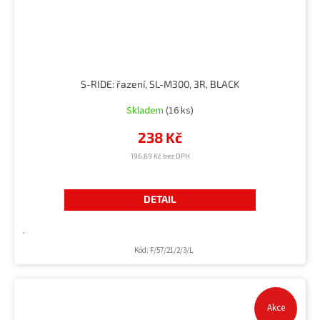
S-RIDE: řazení, SL-M300, 3R, BLACK
Skladem
(16 ks)
238 Kč
196,69 Kč bez DPH
DETAIL
.
Kód:
F/57/21/2/3/L
Akce