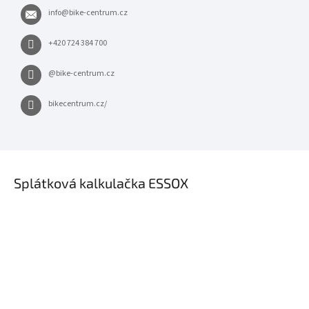
info
@
bike-centrum.cz
+420 724 384 700
@bike-centrum.cz
bikecentrum.cz/
×
Splátková kalkulačka ESSOX