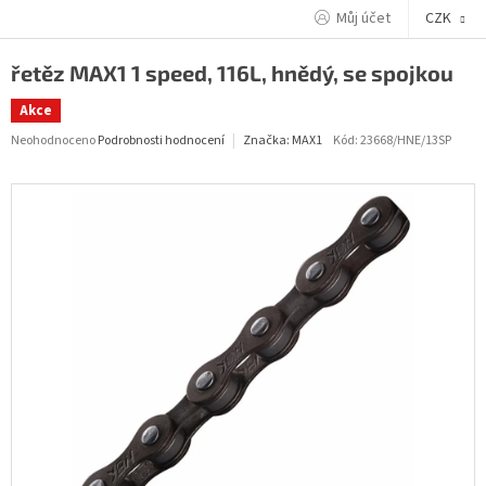
Přejít
Můj účet
CZK
na
obsah
řetěz MAX1 1 speed, 116L, hnědý, se spojkou
Akce
Průměrné
Neohodnoceno
Podrobnosti hodnocení
Kód:
23668/HNE/13SP
Značka:
MAX1
hodnocení
produktu
je
0,0
z
5
hvězdiček.