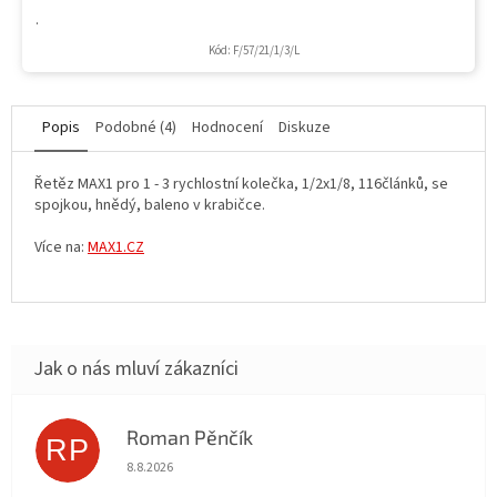
.
Kód:
F/57/21/1/3/L
Popis
Podobné (4)
Hodnocení
Diskuze
Řetěz MAX1 pro 1 - 3 rychlostní kolečka, 1/2x1/8, 116článků, se
spojkou, hnědý, baleno v krabičce.
Více na:
MAX1.CZ
Roman Pěnčík
RP
Hodnocení obchodu je 5 z 5 hvězdiček.
8.8.2026