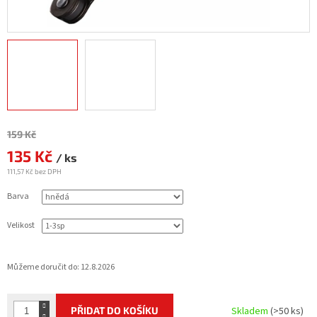
Měrná
159 Kč
cena:
135 Kč
/ ks
111,57 Kč bez DPH
Barva
Velikost
Můžeme doručit do:
12.8.2026
PŘIDAT DO KOŠÍKU
Skladem
(>50 ks)