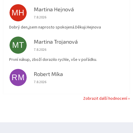
Martina Hejnová
MH
Hodnocení obchodu je 5 z 5 hvězdiček.
7.8.2026
Dobrý den,jsem naprosto spokojená.Děkuji.Hejnova
Martina Trojanová
MT
Hodnocení obchodu je 5 z 5 hvězdiček.
7.8.2026
První nákup, zboží dorazilo rychle, vše v pořádku.
Robert Míka
RM
Hodnocení obchodu je 5 z 5 hvězdiček.
7.8.2026
Zobrazit další hodnocení
Z
á