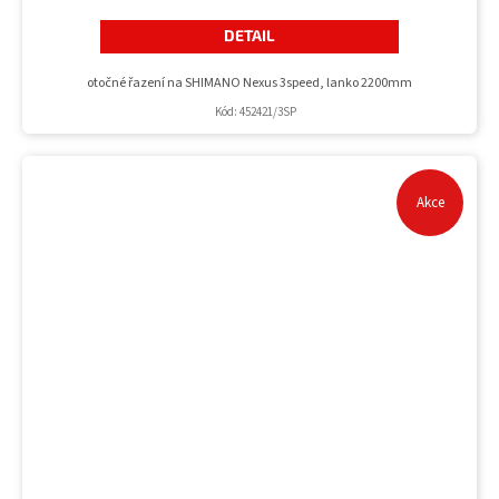
DETAIL
otočné řazení na SHIMANO Nexus 3speed, lanko 2200mm
Kód:
452421/3SP
Akce