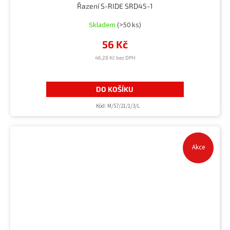
Řazení S-RIDE SRD45-1
Skladem
(>50 ks)
56 Kč
46,28 Kč bez DPH
DO KOŠÍKU
Kód:
M/57/21/1/3/L
Akce