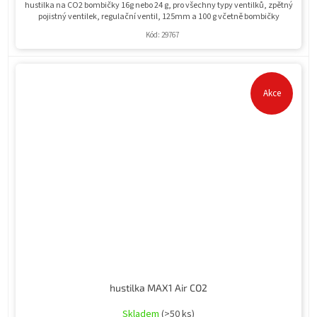
hustilka na CO2 bombičky 16g nebo 24 g, pro všechny typy ventilků, zpětný
pojistný ventilek, regulační ventil, 125mm a 100 g včetně bombičky
Kód:
29767
Akce
hustilka MAX1 Air CO2
Skladem
(>50 ks)