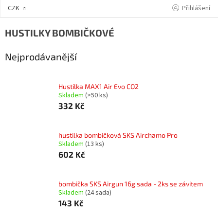
Přejít
Přihlášení
CZK
na
obsah
HUSTILKY BOMBIČKOVÉ
Nejprodávanější
Hustilka MAX1 Air Evo CO2
Skladem
(>50 ks)
332 Kč
hustilka bombičková SKS Airchamo Pro
Skladem
(13 ks)
602 Kč
bombička SKS Airgun 16g sada - 2ks se závitem
Skladem
(24 sada)
143 Kč