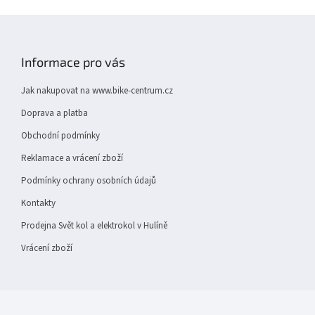
v
Z
k
y
á
v
p
Informace pro vás
ý
a
p
t
i
Jak nakupovat na www.bike-centrum.cz
í
s
Doprava a platba
u
Obchodní podmínky
Reklamace a vrácení zboží
Podmínky ochrany osobních údajů
Kontakty
Prodejna Svět kol a elektrokol v Hulíně
Vrácení zboží