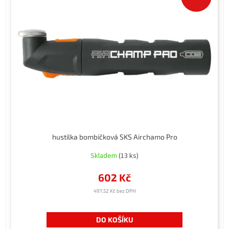
hustilka bombičková SKS Airchamo Pro
Skladem
(13 ks)
602 Kč
497,52 Kč bez DPH
DO KOŠÍKU