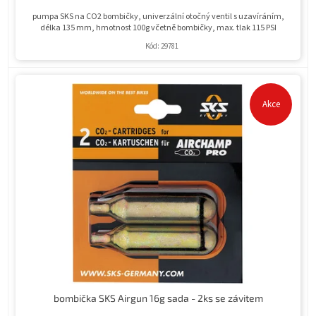
pumpa SKS na CO2 bombičky, univerzální otočný ventil s uzavíráním,
délka 135 mm, hmotnost 100g včetně bombičky, max. tlak 115 PSI
Kód:
29781
Akce
bombička SKS Airgun 16g sada - 2ks se závitem