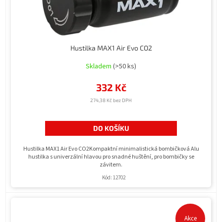
k
t
ů
Hustilka MAX1 Air Evo CO2
Skladem
(>50 ks)
332 Kč
274,38 Kč bez DPH
DO KOŠÍKU
Hustilka MAX1 Air Evo CO2Kompaktní minimalistická bombičková Alu
hustilka s univerzální hlavou pro snadné huštění, pro bombičky se
závitem.
Kód:
12702
Akce