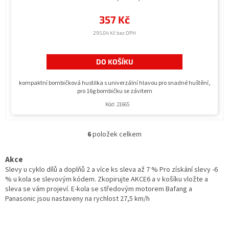
357 Kč
295,04 Kč bez DPH
DO KOŠÍKU
kompaktní bombičková hustilka s univerzální hlavou pro snadné huštění,
pro 16g bombičku se závitem
Kód:
21665
6
položek celkem
O
v
l
Akce
á
Slevy u cyklo dílů a doplňů 2 a více ks sleva až 7 % Pro získání slevy -6
d
% u kola se slevovým kódem. Zkopirujte AKCE6 a v košíku vložte a
a
sleva se vám projeví. E-kola se středovým motorem Bafang a
c
Panasonic jsou nastaveny na rychlost 27,5 km/h
í
p
r