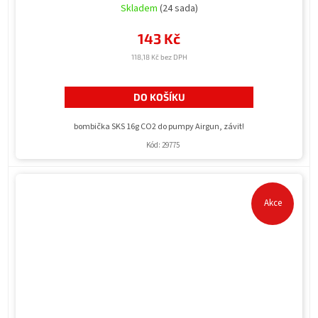
Skladem
(24 sada)
143 Kč
118,18 Kč bez DPH
DO KOŠÍKU
bombička SKS 16g CO2 do pumpy Airgun, závit!
Kód:
29775
Akce