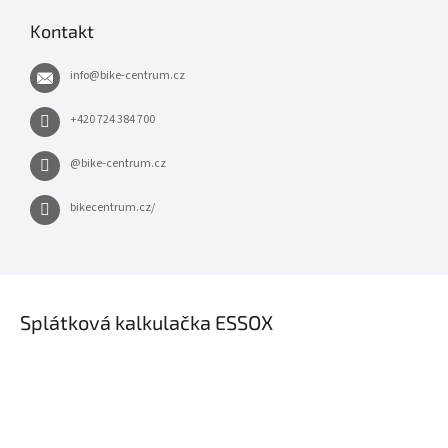
Kontakt
info
@
bike-centrum.cz
+420 724 384 700
@bike-centrum.cz
bikecentrum.cz/
×
Splátková kalkulačka ESSOX