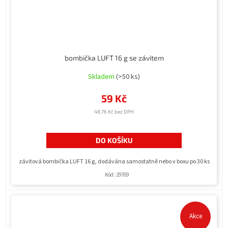
bombička LUFT 16 g se závitem
Skladem
(>50 ks)
59 Kč
48,76 Kč bez DPH
DO KOŠÍKU
závitová bombička LUFT 16 g, dodávána samostatně nebo v boxu po 30 ks
Kód:
29769
Akce