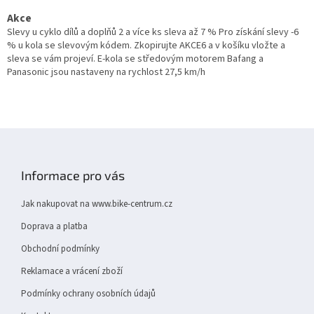
v
l
Akce
á
Slevy u cyklo dílů a doplňů 2 a více ks sleva až 7 % Pro získání slevy -6
d
% u kola se slevovým kódem. Zkopirujte AKCE6 a v košíku vložte a
a
sleva se vám projeví. E-kola se středovým motorem Bafang a
c
Panasonic jsou nastaveny na rychlost 27,5 km/h
í
p
r
v
Z
k
y
á
v
p
Informace pro vás
ý
a
p
t
i
Jak nakupovat na www.bike-centrum.cz
í
s
Doprava a platba
u
Obchodní podmínky
Reklamace a vrácení zboží
Podmínky ochrany osobních údajů