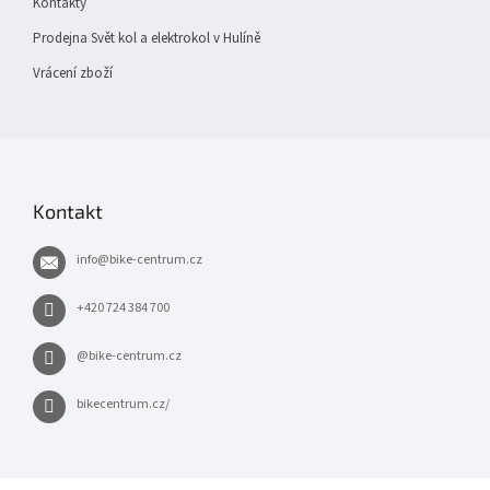
Kontakty
Prodejna Svět kol a elektrokol v Hulíně
Vrácení zboží
Kontakt
info
@
bike-centrum.cz
+420 724 384 700
@bike-centrum.cz
bikecentrum.cz/
×