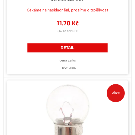
Čekáme na naskladnění, prosíme o trpělivost
11,70 Kč
9,67 Kč bez DPH
DETAIL
cena za ks
Kód:
28407
Akce