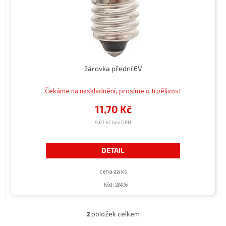
žárovka přední 6V
Průměrné
hodnocení
Čekáme na naskladnění, prosíme o trpělivost
produktu
11,70 Kč
je
5,0
9,67 Kč bez DPH
z
5
hvězdiček.
DETAIL
cena za ks
Kód:
28406
2
položek celkem
O