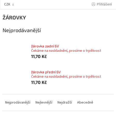
Přejít
Přihlášení
CZK
na
obsah
ŽÁROVKY
Nejprodávanější
žárovka zadní 6V
Čekáme na naskladnění, prosíme o trpělivost
11,70 Kč
žárovka přední 6V
Čekáme na naskladnění, prosíme o trpělivost
11,70 Kč
Ř
a
Nejprodávanější
Nejlevnější
Nejdražší
Abecedně
z
e