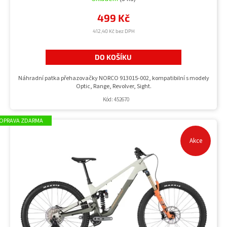
499 Kč
412,40 Kč bez DPH
DO KOŠÍKU
Náhradní patka přehazovačky NORCO 913015-002, kompatibilní s modely
Optic, Range, Revolver, Sight.
Kód:
452670
ZDARMA
Akce