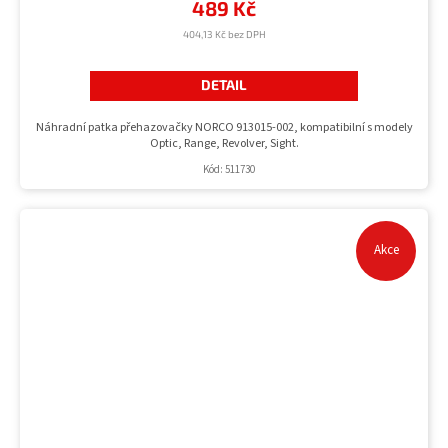
489 Kč
404,13 Kč bez DPH
DETAIL
Náhradní patka přehazovačky NORCO 913015-002, kompatibilní s modely
Optic, Range, Revolver, Sight.
Kód:
511730
Akce