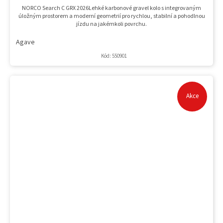
NORCO Search C GRX 2026Lehké karbonové gravel kolo s integrovaným
úložným prostorem a moderní geometrií pro rychlou, stabilní a pohodlnou
jízdu na jakémkoli povrchu.
Agave
Kód:
550901
Akce