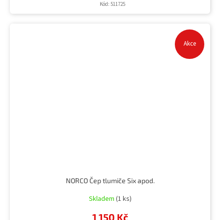
Kód:
511725
Akce
NORCO Čep tlumiče Six apod.
Skladem
(1 ks)
1 150 Kč