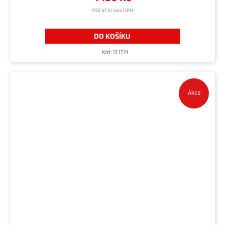
950,41 Kč bez DPH
DO KOŠÍKU
Kód:
511724
Akce