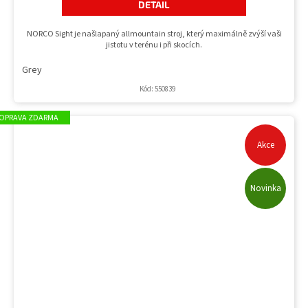
DETAIL
NORCO Sight je našlapaný allmountain stroj, který maximálně zvýší vaši
jistotu v terénu i při skocích.
Grey
Kód:
550839
ZDARMA
Akce
Novinka