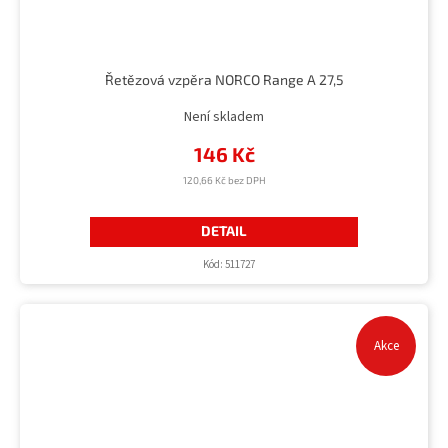
Řetězová vzpěra NORCO Range A 27,5
Není skladem
146 Kč
120,66 Kč bez DPH
DETAIL
Kód:
511727
Akce