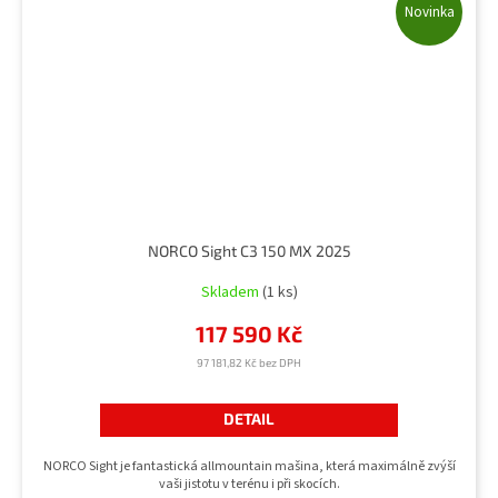
Novinka
NORCO Sight C3 150 MX 2025
Skladem
(1 ks)
117 590 Kč
97 181,82 Kč bez DPH
DETAIL
NORCO Sight je fantastická allmountain mašina, která maximálně zvýší
vaši jistotu v terénu i při skocích.