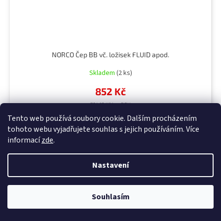
NORCO Čep BB vč. ložisek FLUID apod.
Skladem
(2 ks)
852 Kč
704,13 Kč bez DPH
Tento web používá soubory cookie. Dalším procházením
tohoto webu vyjadřujete souhlas s jejich používáním. Více
DO KOŠÍKU
informací
zde
.
Kód:
511722
Nastavení
Akce
Souhlasím