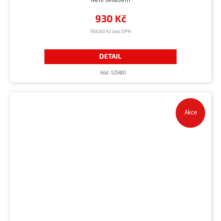
930 Kč
768,60 Kč bez DPH
DETAIL
Kód:
525480
Akce