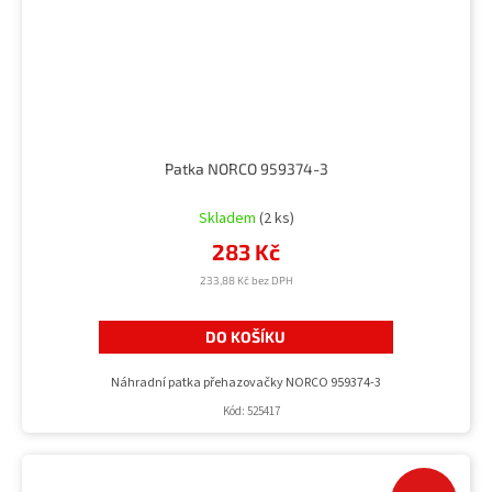
Patka NORCO 959374-3
Průměrné
hodnocení
Skladem
(2 ks)
produktu
283 Kč
je
5,0
233,88 Kč bez DPH
z
5
DO KOŠÍKU
hvězdiček.
Náhradní patka přehazovačky NORCO 959374-3
Kód:
525417