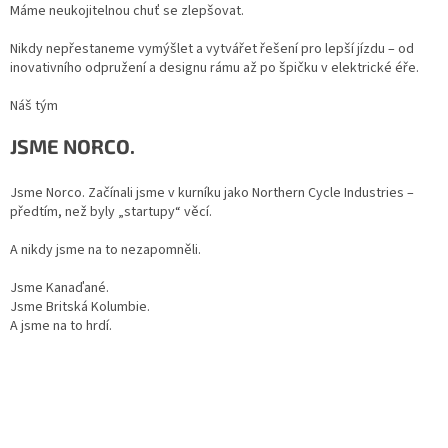
Máme neukojitelnou chuť se zlepšovat.
Nikdy nepřestaneme vymýšlet a vytvářet řešení pro lepší jízdu – od
inovativního odpružení a designu rámu až po špičku v elektrické éře.
Náš tým
JSME NORCO.
Jsme Norco. Začínali jsme v kurníku jako Northern Cycle Industries –
předtím, než byly „startupy“ věcí.
A nikdy jsme na to nezapomněli.
Jsme Kanaďané.
Jsme Britská Kolumbie.
A jsme na to hrdí.