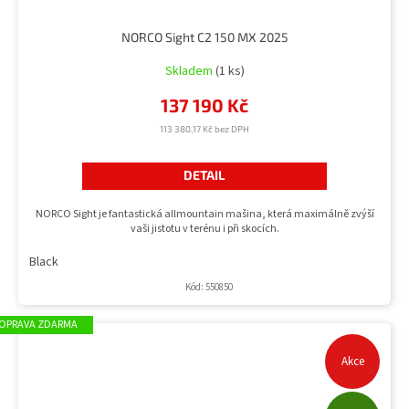
NORCO Sight C2 150 MX 2025
Skladem
(1 ks)
137 190 Kč
113 380,17 Kč bez DPH
DETAIL
NORCO Sight je fantastická allmountain mašina, která maximálně zvýší
vaši jistotu v terénu i při skocích.
Black
Kód:
550850
ZDARMA
Akce