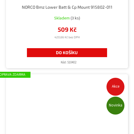
NORCO Bmz Lower Batt & Cp Mount 915802-011
Skladem
(3 ks)
509 Kč
420,66 Kč bez DPH
DO KOŠÍKU
Kód:
510402
ZDARMA
Akce
Novinka