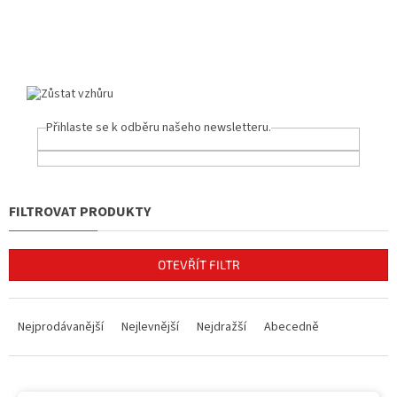
Přihlaste se k odběru našeho newsletteru.
OTEVŘÍT FILTR
Ř
a
Nejprodávanější
Nejlevnější
Nejdražší
Abecedně
z
e
n
V