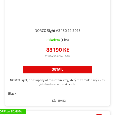
NORCO Sight A2 150 29 2025
Skladem
(1 ks)
88 190 Kč
72 884,30 Kč bez DPH
DETAIL
NORCO Sight je našlapaný allmountain stroj, který maximálně zvýší vaši
jistotu v terénu i při skocích.
Black
Kód:
550832
ZDARMA