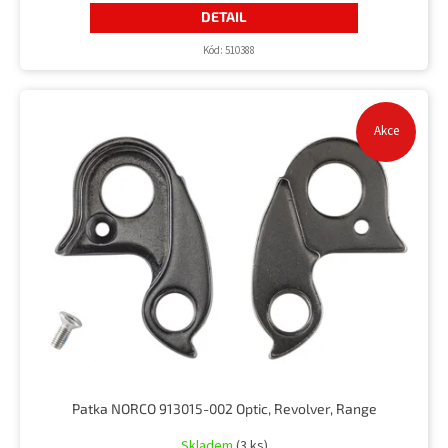
DETAIL
Kód:
510388
Akce
Patka NORCO 913015-002 Optic, Revolver, Range
Skladem
(3 ks)