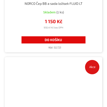
NORCO Čep BB a sada ložisek FLUID LT
Skladem
(1 ks)
1 150 Kč
950,41 Kč bez DPH
DO KOŠÍKU
Kód:
511723
Akce