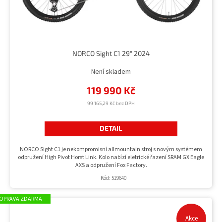
NORCO Sight C1 29" 2024
Není skladem
119 990 Kč
99 165,29 Kč bez DPH
DETAIL
NORCO Sight C1 je nekompromisní allmountain stroj s novým systémem
odpružení High Pivot Horst Link. Kolo nabízí eletrické řazení SRAM GX Eagle
AXS a odpružení Fox Factory.
Kód:
519640
ZDARMA
Akce