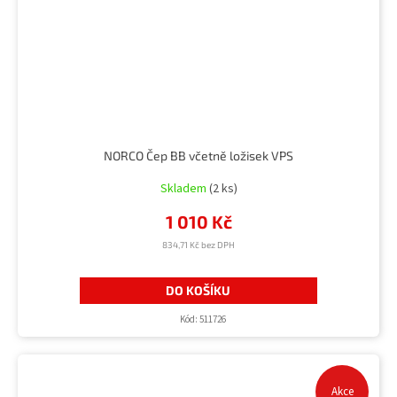
NORCO Čep BB včetně ložisek VPS
Skladem
(2 ks)
1 010 Kč
834,71 Kč bez DPH
DO KOŠÍKU
Kód:
511726
Akce