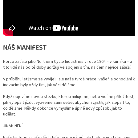
NÁŠ MANIFEST
Norco začalo jako Northern Cycle Industries v roce 1964 – v kurníku – a
tito lidé nás od té doby udržují ve spojení s tím, na čem nejvíce záleží.
V průběhu let jsme se vyvíjeli, ale naše tvrdá práce, vášeň a odhodlání k
inovacím byly vždy tím, jak věci děláme.
Když objevíme novou stezku, kterou milujeme, nebo vidíme příležitost,
jak vylepšit jízdu, vyzveme sami sebe, abychom zjistili, jak zlepšit to,
co děláme. Někdy dokonce vymyslíme úplně nový způsob, jak to
udělat.
JINAK NENÍ.
Naše historie a naše dědictví jsou posvátné, ale budoucnost definuje