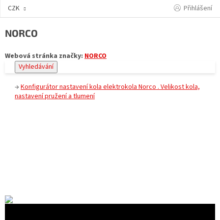
Přejít
Přihlášení
CZK
na
obsah
NORCO
Webová stránka značky:
NORCO
Vyhledávání
→
Konfigurátor nastavení kola elektrokola Norco . Velikost kola,
nastavení pružení a tlumení