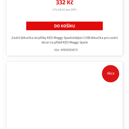
332 Kč
274,38 Kč bez DPH
DO KOŠÍKU
Zadní blikačka do přilby KED Meggy Sparkdobíjecí USB blikačka pro zadní
otvor na přilbě KED Meggy Spark
Kód:
449000004670
Akce