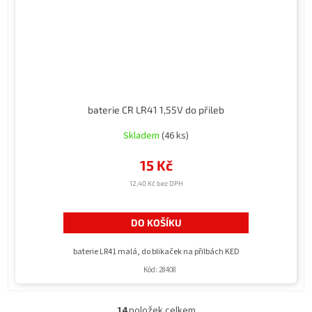
baterie CR LR41 1,55V do přileb
Skladem
(46 ks)
15 Kč
12,40 Kč bez DPH
DO KOŠÍKU
baterie LR41 malá, do blikaček na přilbách KED
Kód:
28408
14
položek celkem