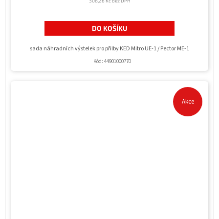
308,26 Kč bez DPH
DO KOŠÍKU
sada náhradních výstelek pro přilby KED Mitro UE-1 / Pector ME-1
Kód:
44901000770
Akce