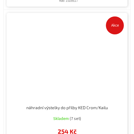
Kód:
15109117
Akce
náhradní výstelky do přilby KED Crom/Kailu
Skladem
(7 set)
254 Kč