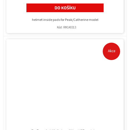
DO KOŠÍKU
helmet inside pads for Peak/Catherine model
Kód:
RM140313
Akce