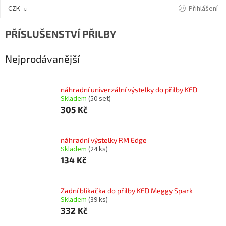
Přejít
Přihlášení
CZK
na
obsah
PŘÍSLUŠENSTVÍ PŘILBY
Nejprodávanější
náhradní univerzální výstelky do přilby KED
Skladem
(50 set)
305 Kč
náhradní výstelky RM Edge
Skladem
(24 ks)
134 Kč
Zadní blikačka do přilby KED Meggy Spark
Skladem
(39 ks)
332 Kč