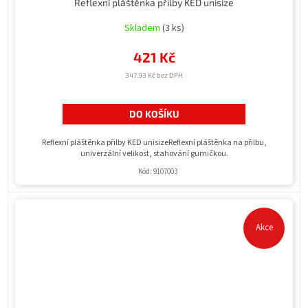
Reflexní pláštěnka přilby KED unisize
Skladem
(3 ks)
421 Kč
347,93 Kč bez DPH
DO KOŠÍKU
Reflexní pláštěnka přilby KED unisizeReflexní pláštěnka na přilbu,
univerzální velikost, stahování gumičkou.
Kód:
9107003
Akce