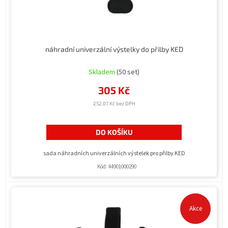
k
t
ů
náhradní univerzální výstelky do přilby KED
Průměrné
hodnocení
Skladem
(50 set)
produktu
305 Kč
je
5,0
252,07 Kč bez DPH
z
5
hvězdiček.
DO KOŠÍKU
sada náhradních univerzálních výstelek pro přilby KED
Kód:
44901000290
Akce