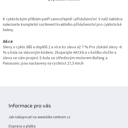
O
v
l
á
K cyklistickým přilbám patří samozřejmě i příslušenství. V naší nabídce
d
naleznete kompletní sortiment kvalitního příslušenství pro cyklistické
a
helmy.
c
í
Akce
p
Slevy u cyklo dílů a doplňů 2 a více ks sleva až 7 % Pro získání slevy -6
r
% u kola se slevovým kódem. Zkopirujte AKCE6 a v košíku vložte a
v
sleva se vám projeví. E-kola se středovým motorem Bafang a
k
Panasonic jsou nastaveny na rychlost 27,5 km/h
y
v
ý
p
i
Z
s
á
u
p
Informace pro vás
a
t
Jak nakupovat na www.bike-centrum.cz
í
Doprava a platba