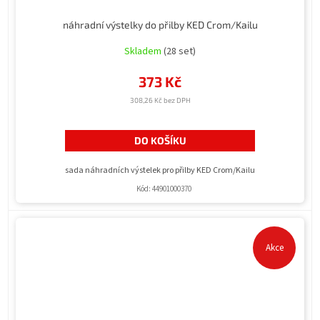
náhradní výstelky do přilby KED Crom/Kailu
Skladem
(28 set)
373 Kč
308,26 Kč bez DPH
DO KOŠÍKU
sada náhradních výstelek pro přilby KED Crom/Kailu
Kód:
44901000370
Akce