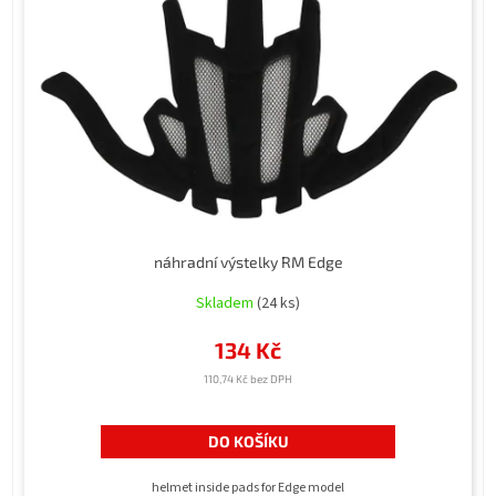
náhradní výstelky RM Edge
Skladem
(24 ks)
134 Kč
110,74 Kč bez DPH
DO KOŠÍKU
helmet inside pads for Edge model