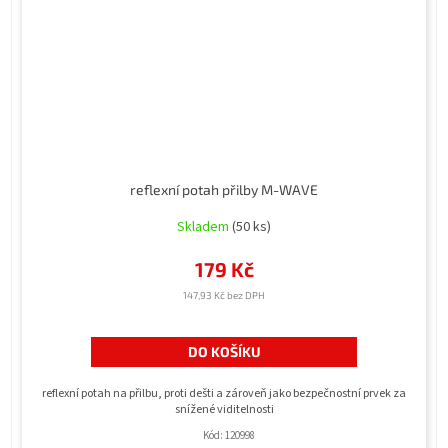
reflexní potah přilby M-WAVE
Skladem
(50 ks)
179 Kč
147,93 Kč bez DPH
DO KOŠÍKU
reflexní potah na přilbu, proti dešti a zároveň jako bezpečnostní prvek za
snížené viditelnosti
Kód:
120998