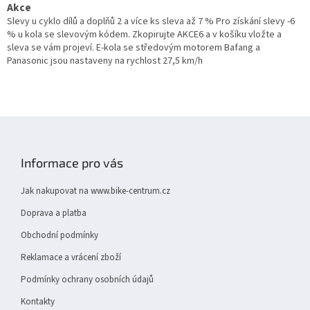
Akce
Slevy u cyklo dílů a doplňů 2 a více ks sleva až 7 % Pro získání slevy -6
% u kola se slevovým kódem. Zkopirujte AKCE6 a v košíku vložte a
sleva se vám projeví. E-kola se středovým motorem Bafang a
Panasonic jsou nastaveny na rychlost 27,5 km/h
Z
á
p
Informace pro vás
a
t
Jak nakupovat na www.bike-centrum.cz
í
Doprava a platba
Obchodní podmínky
Reklamace a vrácení zboží
Podmínky ochrany osobních údajů
Kontakty