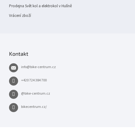
Prodejna Svět kol a elektrokol v Hulíně
Vrácení zboží
Kontakt
info
@
bike-centrum.cz
+420 724 384 700
@bike-centrum.cz
bikecentrum.cz/
×