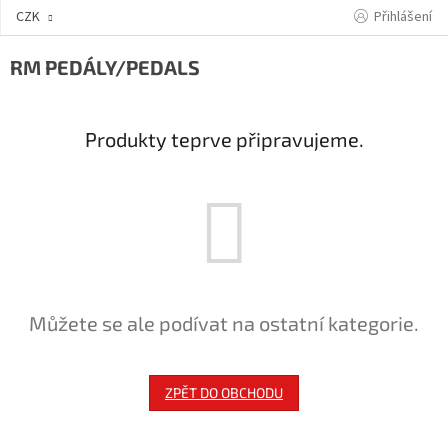
Přejít
Přihlášení
CZK
na
obsah
RM PEDÁLY/PEDALS
Produkty teprve připravujeme.
Můžete se ale podívat na ostatní kategorie.
ZPĚT DO OBCHODU