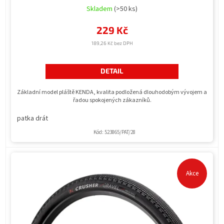
Skladem
(>50 ks)
229 Kč
189,26 Kč bez DPH
DETAIL
Základní model pláště KENDA, kvalita podložená dlouhodobým vývojem a
řadou spokojených zákazníků.
patka drát
Kód:
523865/PAT/28
Akce