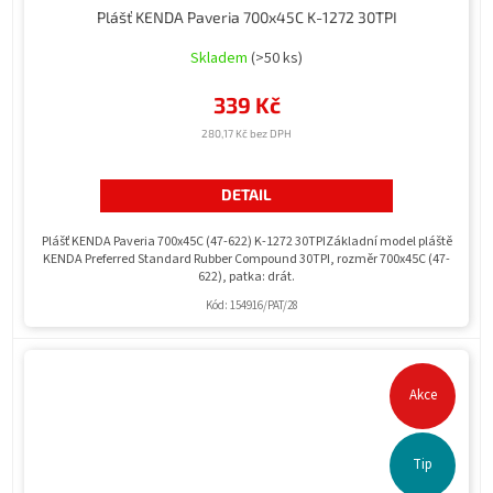
Plášť KENDA Paveria 700x45C K-1272 30TPI
Skladem
(>50 ks)
339 Kč
280,17 Kč bez DPH
DETAIL
Plášť KENDA Paveria 700x45C (47-622) K-1272 30TPIZákladní model pláště
KENDA Preferred Standard Rubber Compound 30TPI, rozměr 700x45C (47-
622), patka: drát.
Kód:
154916/PAT/28
Akce
Tip