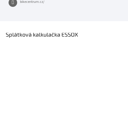
bikecentrum.cz/
×
Splátková kalkulačka ESSOX