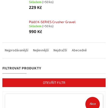
Skladem
(>50 ks)
229 Kč
Plášť K-SERIES Crusher Gravel
Skladem
(>50 ks)
990 Kč
Ř
a
Nejprodávanější
Nejlevnější
Nejdražší
Abecedně
z
e
n
í
p
r
OTEVŘÍT FILTR
o
d
V
u
ý
k
p
Akce