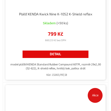
Plášť KENDA Kwick Nine K-1052 K-Shield reflex
Skladem
(>50 ks)
799 Kč
660,33 Kč bez DPH
DETAIL
model pláště KENDA Standard Rubber Compound 60TPI, rozměr 29x2,00
(52-622), K-shield reflex, hnědý bok, patka: drát
Kód:
151865/PAT/28
Akce