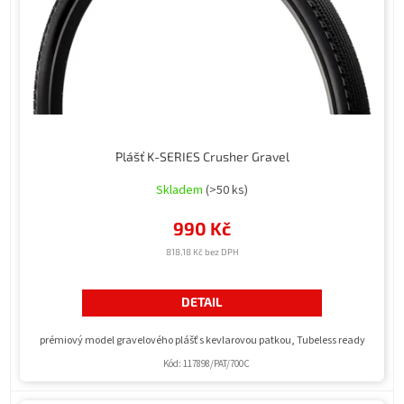
Plášť K-SERIES Crusher Gravel
Skladem
(>50 ks)
990 Kč
818,18 Kč bez DPH
DETAIL
prémiový model gravelového plášť s kevlarovou patkou, Tubeless ready
Kód:
117898/PAT/700C