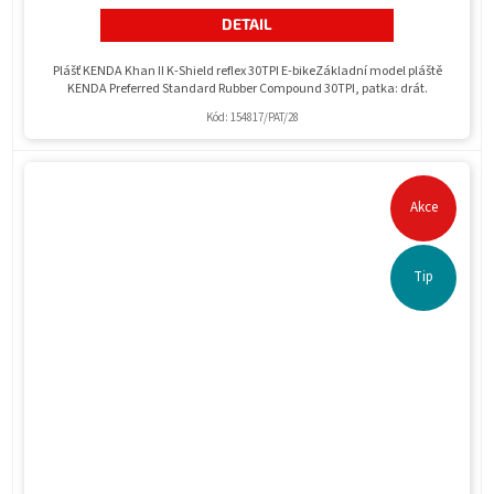
DETAIL
Plášť KENDA Khan II K-Shield reflex 30TPI E-bikeZákladní model pláště
KENDA Preferred Standard Rubber Compound 30TPI, patka: drát.
Kód:
154817/PAT/28
Akce
Tip