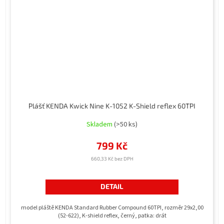
Plášť KENDA Kwick Nine K-1052 K-Shield reflex 60TPI
Skladem
(>50 ks)
799 Kč
660,33 Kč bez DPH
DETAIL
model pláště KENDA Standard Rubber Compound 60TPI, rozměr 29x2,00
(52-622), K-shield reflex, černý, patka: drát