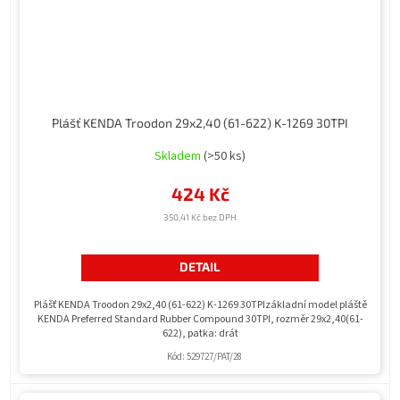
Plášť KENDA Troodon 29x2,40 (61-622) K-1269 30TPI
Skladem
(>50 ks)
424 Kč
350,41 Kč bez DPH
DETAIL
Plášť KENDA Troodon 29x2,40 (61-622) K-1269 30TPIzákladní model pláště
KENDA Preferred Standard Rubber Compound 30TPI, rozměr 29x2,40(61-
622), patka: drát
Kód:
529727/PAT/28