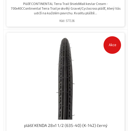
Plášť CONTINENTAL Terra Trail ShieldWall kevlar Cream -
700x40CContinental Terra Trail je skvělý Gravel/Cyclocross plášť, který Vás
udrží na každém povrchu. Kvalitu pláště...
Kód:
577136
Akce
plášť KENDA 28x1 1/2 (635-40) (K-142) černý