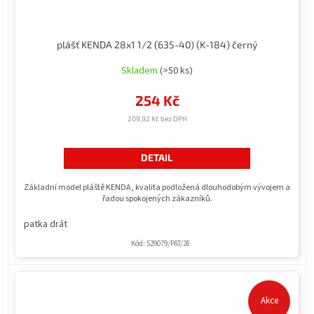
plášť KENDA 28x1 1/2 (635-40) (K-184) černý
Skladem
(>50 ks)
254 Kč
209,92 Kč bez DPH
DETAIL
Základní model pláště KENDA, kvalita podložená dlouhodobým vývojem a
řadou spokojených zákazníků.
patka drát
Kód:
529079/PAT/28
Akce