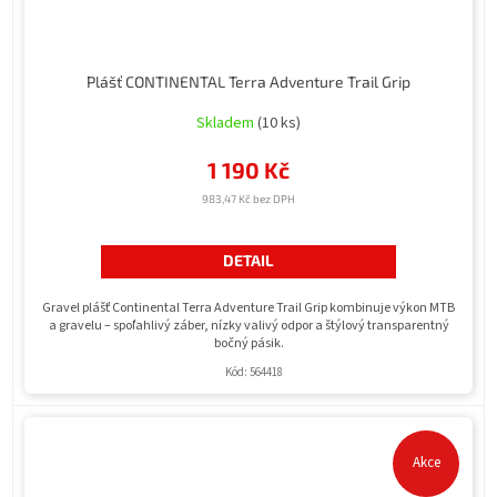
Plášť CONTINENTAL Terra Adventure Trail Grip
Skladem
(10 ks)
1 190 Kč
983,47 Kč bez DPH
DETAIL
Gravel plášť Continental Terra Adventure Trail Grip kombinuje výkon MTB
a gravelu – spoľahlivý záber, nízky valivý odpor a štýlový transparentný
bočný pásik.
Kód:
564418
Akce