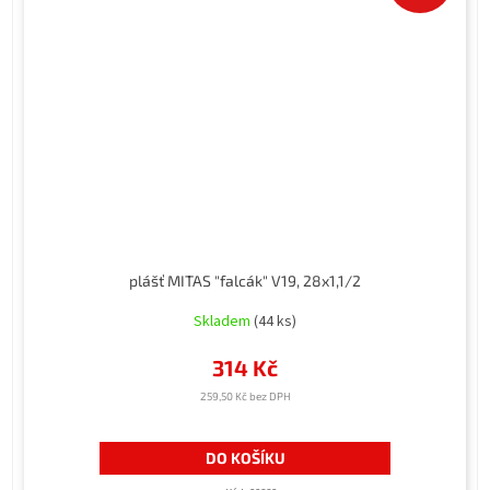
plášť MITAS "falcák" V19, 28x1,1/2
Skladem
(44 ks)
314 Kč
259,50 Kč bez DPH
DO KOŠÍKU