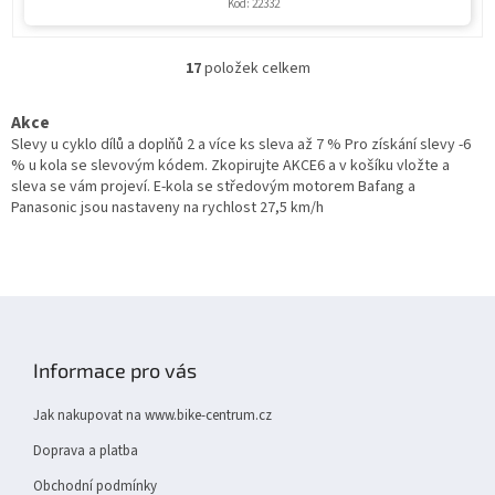
Kód:
22332
17
položek celkem
O
v
l
Akce
á
Slevy u cyklo dílů a doplňů 2 a více ks sleva až 7 % Pro získání slevy -6
d
% u kola se slevovým kódem. Zkopirujte AKCE6 a v košíku vložte a
a
sleva se vám projeví. E-kola se středovým motorem Bafang a
c
Panasonic jsou nastaveny na rychlost 27,5 km/h
í
p
r
v
Z
k
y
á
v
p
Informace pro vás
ý
a
p
t
i
Jak nakupovat na www.bike-centrum.cz
í
s
Doprava a platba
u
Obchodní podmínky