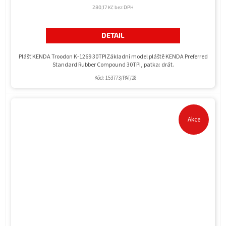
280,17 Kč bez DPH
DETAIL
Plášť KENDA Troodon K-1269 30TPIZákladní model pláště KENDA Preferred
Standard Rubber Compound 30TPI, patka: drát.
Kód:
153773/PAT/28
Akce