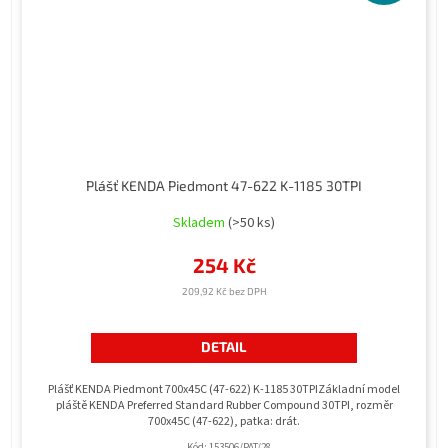
Plášť KENDA Piedmont 47-622 K-1185 30TPI
Skladem
(>50 ks)
254 Kč
209,92 Kč bez DPH
DETAIL
Plášť KENDA Piedmont 700x45C (47-622) K-1185 30TPIZákladní model
pláště KENDA Preferred Standard Rubber Compound 30TPI, rozměr
700x45C (47-622), patka: drát.
Kód:
153506/PAT/28