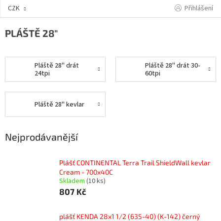
Přejít
Přihlášení
CZK
na
obsah
PLÁŠTĚ 28"
Pláště 28" drát
Pláště 28" drát 30-
24tpi
60tpi
Pláště 28" kevlar
Nejprodávanější
Plášť CONTINENTAL Terra Trail ShieldWall kevlar
Cream - 700x40C
Skladem
(10 ks)
807 Kč
plášť KENDA 28x1 1/2 (635-40) (K-142) černý