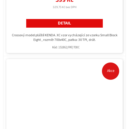
329,75 Kč bez DPH
DETAIL
Crossový model pláště KENDA. XC vzor vycházející ze vzorku Small Block
Eight , rozměr 700x40C, patka: 30 TPI, drát.
Kód:
151862/PAT/700C
Akce