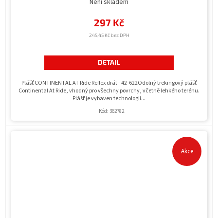
Není skladem
297 Kč
245,45 Kč bez DPH
DETAIL
Plášť CONTINENTAL AT Ride Reflex drát - 42-622Odolný trekingový plášť
Continental At Ride, vhodný pro všechny povrchy, včetně lehkého terénu.
Plášť je vybaven technologií...
Kód:
362782
Akce