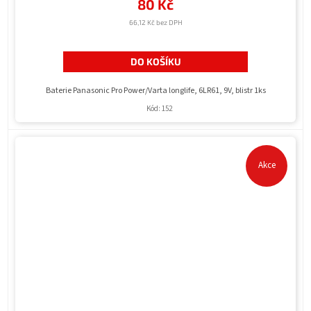
80 Kč
66,12 Kč bez DPH
DO KOŠÍKU
Baterie Panasonic Pro Power/Varta longlife, 6LR61, 9V, blistr 1ks
Kód:
152
Akce