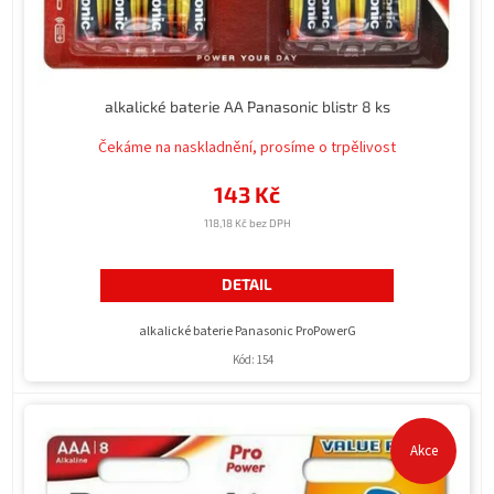
k
t
ů
alkalické baterie AA Panasonic blistr 8 ks
Čekáme na naskladnění, prosíme o trpělivost
143 Kč
118,18 Kč bez DPH
DETAIL
alkalické baterie Panasonic ProPowerG
Kód:
154
Akce