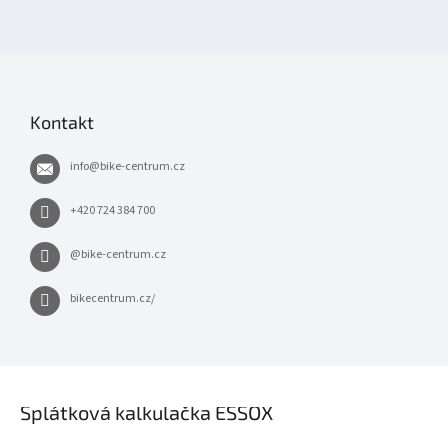
Kontakt
info
@
bike-centrum.cz
+420 724 384 700
@bike-centrum.cz
bikecentrum.cz/
×
Splátková kalkulačka ESSOX