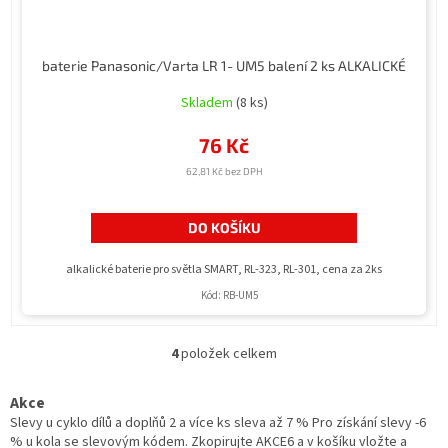
baterie Panasonic/Varta LR 1- UM5 balení 2 ks ALKALICKÉ
Skladem
(8 ks)
76 Kč
62,81 Kč bez DPH
DO KOŠÍKU
alkalické baterie pro světla SMART, RL-323, RL-301, cena za 2ks
Kód:
RB-UM5
4
položek celkem
O
v
l
Akce
á
Slevy u cyklo dílů a doplňů 2 a více ks sleva až 7 % Pro získání slevy -6
d
% u kola se slevovým kódem. Zkopirujte AKCE6 a v košíku vložte a