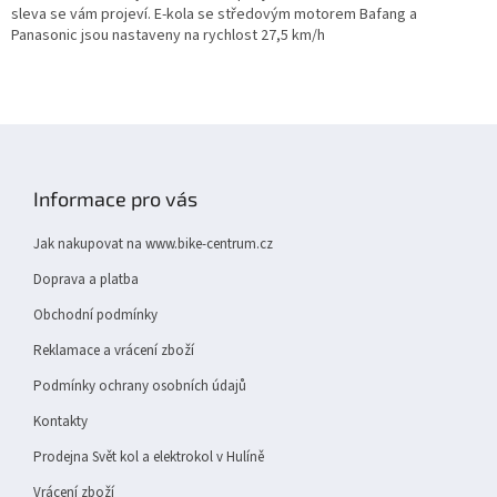
a
sleva se vám projeví. E-kola se středovým motorem Bafang a
c
Panasonic jsou nastaveny na rychlost 27,5 km/h
í
p
r
v
Z
k
y
á
v
p
Informace pro vás
ý
a
p
t
i
Jak nakupovat na www.bike-centrum.cz
í
s
Doprava a platba
u
Obchodní podmínky
Reklamace a vrácení zboží
Podmínky ochrany osobních údajů
Kontakty
Prodejna Svět kol a elektrokol v Hulíně
Vrácení zboží