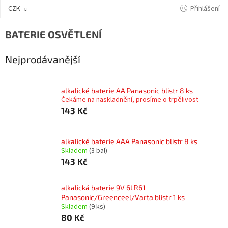
Přejít
Přihlášení
CZK
na
obsah
BATERIE OSVĚTLENÍ
Nejprodávanější
alkalické baterie AA Panasonic blistr 8 ks
Čekáme na naskladnění, prosíme o trpělivost
143 Kč
alkalické baterie AAA Panasonic blistr 8 ks
Skladem
(3 bal)
143 Kč
alkalická baterie 9V 6LR61
Panasonic/Greenceel/Varta blistr 1 ks
Skladem
(9 ks)
80 Kč