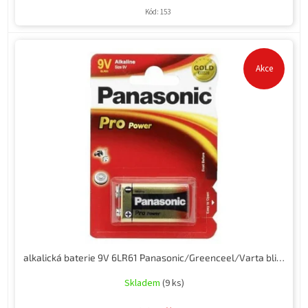
Kód:
153
Akce
alkalická baterie 9V 6LR61 Panasonic/Greenceel/Varta blistr 1 ks
Skladem
(9 ks)