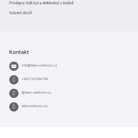
Prodejna Svět kol a elektrokol v Hulíně
Vrácení zboží
Kontakt
info
@
bike-centrum.cz
+420 724 384 700
@bike-centrum.cz
bikecentrum.cz/
×