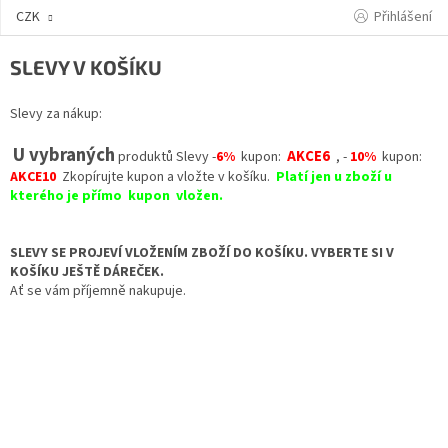
Přejít
Přihlášení
CZK
na
obsah
SLEVY V KOŠÍKU
Slevy za nákup:
U vybraných
AKCE6
produktů Slevy -
6%
kupon:
, -
10%
kupon:
AKCE10
Zkopírujte kupon a vložte v košíku.
Platí jen u zboží u
kterého je přímo kupon vložen.
SLEVY SE PROJEVÍ VLOŽENÍM ZBOŽÍ DO KOŠÍKU. VYBERTE SI V
KOŠÍKU JEŠTĚ DÁREČEK.
Ať se vám příjemně nakupuje.