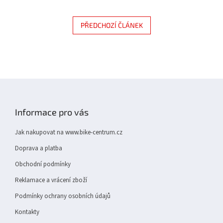
PŘEDCHOZÍ ČLÁNEK
Z
á
p
Informace pro vás
a
t
Jak nakupovat na www.bike-centrum.cz
í
Doprava a platba
Obchodní podmínky
Reklamace a vrácení zboží
Podmínky ochrany osobních údajů
Kontakty