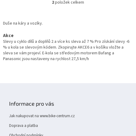
2
položek celkem
O
v
l
á
Duše na káry a vozíky.
d
a
Akce
c
Slevy u cyklo dílů a doplňů 2 a více ks sleva až 7 % Pro získání slevy -6
í
% u kola se slevovým kódem. Zkopirujte AKCE6 a v košíku vložte a
p
sleva se vám projeví. E-kola se středovým motorem Bafang a
r
Panasonic jsou nastaveny na rychlost 27,5 km/h
v
k
y
v
ý
Z
p
á
i
p
s
Informace pro vás
a
u
t
Jak nakupovat na www.bike-centrum.cz
í
Doprava a platba
Obchodní podmínky