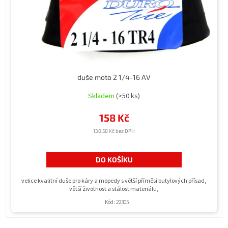
duše moto 2 1/4-16 AV
Skladem
(>50 ks)
158 Kč
130,58 Kč bez DPH
DO KOŠÍKU
velice kvalitní duše pro káry a mopedy s větší příměsí butylových přísad,
větší životnost a stálost materiálu,
Kód:
22305