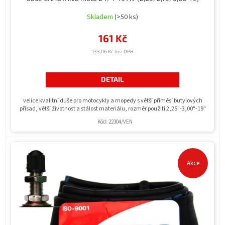
Skladem
(>50 ks)
161 Kč
133,06 Kč bez DPH
DETAIL
velice kvalitní duše pro motocykly a mopedy s větší příměsí butylových
přísad, větší životnost a stálost materiálu, rozměr použití 2,25"-3,00"-19"
Kód:
22304/VEN
Akce