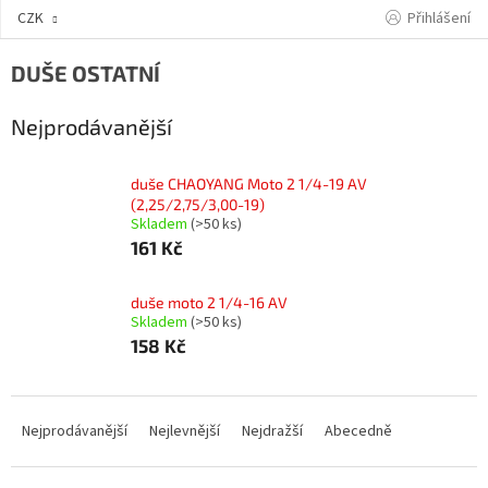
Přejít
Přihlášení
CZK
na
obsah
DUŠE OSTATNÍ
Nejprodávanější
duše CHAOYANG Moto 2 1/4-19 AV
(2,25/2,75/3,00-19)
Skladem
(>50 ks)
161 Kč
duše moto 2 1/4-16 AV
Skladem
(>50 ks)
158 Kč
Ř
a
Nejprodávanější
Nejlevnější
Nejdražší
Abecedně
z
e