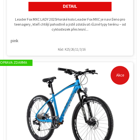
hvězdiček.
DETAIL
Leader Fox MXC LADY 2025Horské kolo Leader Fox MXC je navrženo pro
teenagery, kteří chtějí pohodlně a jistě zdolávat různé typy terénu – od
cyklostezek přes lesní...
pink
Kód:
K25/26/11/3/16
ZDARMA
Akce