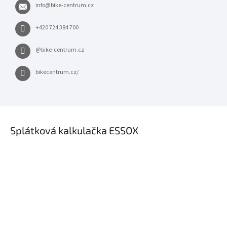
info
@
bike-centrum.cz
+420 724 384 700
@bike-centrum.cz
bikecentrum.cz/
×
Splátková kalkulačka ESSOX