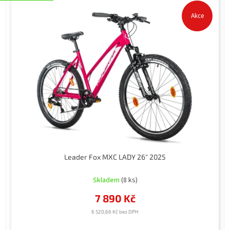
Akce
Leader Fox MXC LADY 26" 2025
Průměrné
hodnocení
Skladem
(8 ks)
produktu
7 890 Kč
je
5,0
6 520,66 Kč bez DPH
z
5