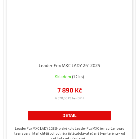
Leader Fox MXC LADY 26" 2025
Skladem
(12 ks)
7 890 Kč
6 520,66 Kč bez DPH
DETAIL
Leader Fox MXC LADY 2025Horské kolo Leader Fox MXC je navrženo pro
teenagery, kteří chtějí pohodlně a jistě zdolávat různé typy terénu – od
cyklostezek přes lesní...