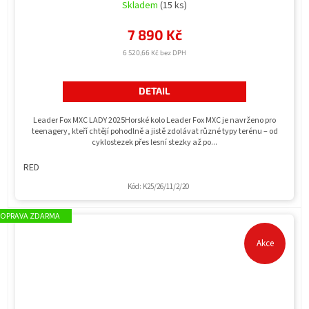
Skladem
(15 ks)
7 890 Kč
6 520,66 Kč bez DPH
DETAIL
Leader Fox MXC LADY 2025Horské kolo Leader Fox MXC je navrženo pro
teenagery, kteří chtějí pohodlně a jistě zdolávat různé typy terénu – od
cyklostezek přes lesní stezky až po...
RED
Kód:
K25/26/11/2/20
ZDARMA
Akce