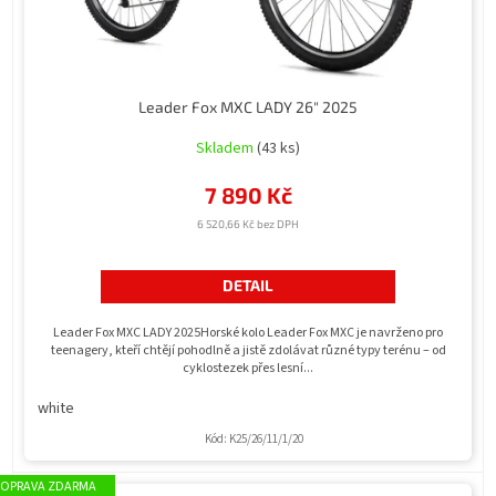
k
t
ů
Leader Fox MXC LADY 26" 2025
Skladem
(43 ks)
7 890 Kč
6 520,66 Kč bez DPH
DETAIL
Leader Fox MXC LADY 2025Horské kolo Leader Fox MXC je navrženo pro
teenagery, kteří chtějí pohodlně a jistě zdolávat různé typy terénu – od
cyklostezek přes lesní...
white
Kód:
K25/26/11/1/20
ZDARMA