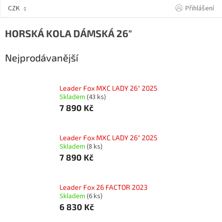
Přejít
Přihlášení
CZK
na
obsah
HORSKÁ KOLA DÁMSKÁ 26"
Nejprodávanější
Leader Fox MXC LADY 26" 2025
Skladem
(43 ks)
7 890 Kč
Leader Fox MXC LADY 26" 2025
Skladem
(8 ks)
7 890 Kč
Leader Fox 26 FACTOR 2023
Skladem
(6 ks)
6 830 Kč