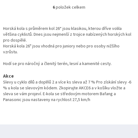
6
položek celkem
O
v
l
á
Horská kola s průměrem kol 26“ jsou klasikou, kterou dříve volila
d
většina cyklistů. Dnes jsou nejmenší z trojice nabízených horských kol
a
pro dospělé.
c
Horská kola 26" jsou vhodná pro juniory nebo pro osoby nižšího
í
vzrůstu.
p
r
Hodí se pro náročný a členitý terén, lesní a kamenité cesty.
v
k
Akce
y
Slevy u cyklo dílů a doplňů 2 a více ks sleva až 7 % Pro získání slevy -6
v
% u kola se slevovým kódem. Zkopirujte AKCE6 a v košíku vložte a
ý
sleva se vám projeví. E-kola se středovým motorem Bafang a
p
Panasonic jsou nastaveny na rychlost 27,5 km/h
i
s
u
Z
á