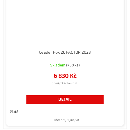
Leader Fox 26 FACTOR 2023
Průměrné
hodnocení
Skladem
(>50 ks)
produktu
6 830 Kč
je
3,0
5 644,63 Kč bez DPH
z
5
hvězdiček.
DETAIL
žlutá
Kód:
K23/26/8/4/20