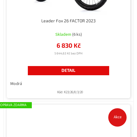
Leader Fox 26 FACTOR 2023
Průměrné
hodnocení
Skladem
(6 ks)
produktu
6 830 Kč
je
5,0
5 644,63 Kč bez DPH
z
5
hvězdiček.
DETAIL
Modrá
Kód:
K23/26/8/3/20
ZDARMA
Akce