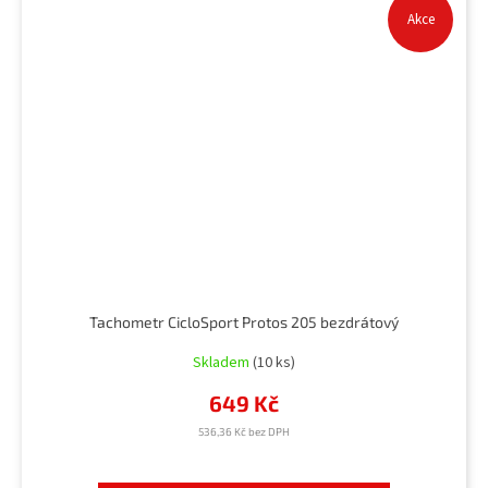
Akce
Tachometr CicloSport Protos 205 bezdrátový
Skladem
(10 ks)
649 Kč
536,36 Kč bez DPH