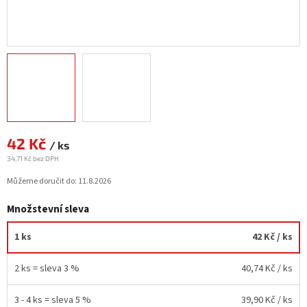
42 Kč
Měrná
/ ks
cena:
34,71 Kč bez DPH
Můžeme doručit do:
11.8.2026
Množstevní sleva
1 ks
42 Kč
/ ks
2 ks = sleva 3 %
40,74 Kč
/ ks
3 - 4 ks = sleva 5 %
39,90 Kč
/ ks