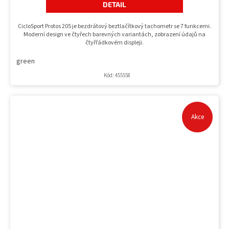
DETAIL
CicloSport Protos 205 je bezdrátový beztlačítkový tachometr se 7 funkcemi.
Moderní design ve čtyřech barevných variantách, zobrazení údajů na
čtyřřádkovém displeji.
green
Kód:
455558
Akce