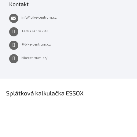
Kontakt
info
@
bike-centrum.cz
+420 724 384 700
@bike-centrum.cz
bikecentrum.cz/
×
Splátková kalkulačka ESSOX