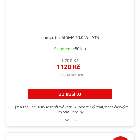
computer SIGMA 10.0 WL ATS
Skladem
(>50 ks)
1 200 Kč
1 120 Kč
925,62 Kč bez DPH
DO KOŠÍKU
Sigma Top Line 10.0 v bezdrátové verzi, Automatický start/stop s časovým
limitem 1 hodiny
Kód:
10211