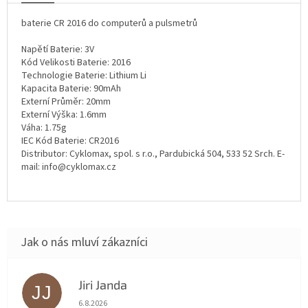
baterie CR 2016 do computerů a pulsmetrů
Napětí Baterie: 3V
Kód Velikosti Baterie: 2016
Technologie Baterie: Lithium Li
Kapacita Baterie: 90mAh
Externí Průměr: 20mm
Externí Výška: 1.6mm
Váha: 1.75g
IEC Kód Baterie: CR2016
Distributor: Cyklomax, spol. s r.o., Pardubická 504, 533 52 Srch. E-
mail: info@cyklomax.cz
Jiri Janda
JJ
Hodnocení obchodu je 5 z 5 hvězdiček.
6.8.2026