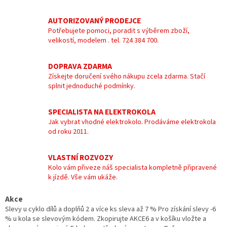
AUTORIZOVANÝ PRODEJCE
Potřebujete pomoci, poradit s výběrem zboží,
velikostí, modelem . tel. 724 384 700.
DOPRAVA ZDARMA
Získejte doručení svého nákupu zcela zdarma. Stačí
splnit jednoduché podmínky.
SPECIALISTA NA ELEKTROKOLA
Jak vybrat vhodné elektrokolo. Prodáváme elektrokola
od roku 2011.
VLASTNÍ ROZVOZY
Kolo vám přiveze náš specialista kompletně připravené
k jízdě. Vše vám ukáže.
Akce
Slevy u cyklo dílů a doplňů 2 a více ks sleva až 7 % Pro získání slevy -6
% u kola se slevovým kódem. Zkopirujte AKCE6 a v košíku vložte a