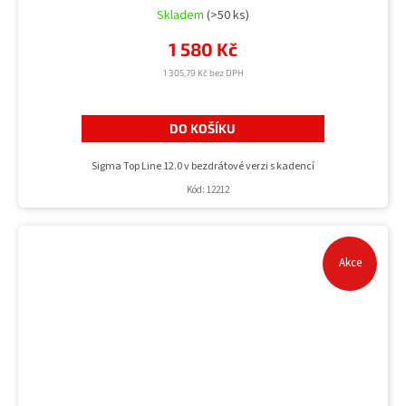
Skladem
(>50 ks)
1 580 Kč
1 305,79 Kč bez DPH
DO KOŠÍKU
Sigma Top Line 12.0 v bezdrátové verzi s kadencí
Kód:
12212
Akce