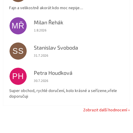
Fajn a velikostně akorát kdo moc nepije....
Milan Řehák
MŘ
Hodnocení obchodu je 5 z 5 hvězdiček.
1.8.2026
Stanislav Svoboda
SS
Hodnocení obchodu je 5 z 5 hvězdiček.
31.7.2026
Petra Houdková
PH
Hodnocení obchodu je 5 z 5 hvězdiček.
30.7.2026
Super obchod, rychlé doručení, kolo krásné a seřízene,vřele
doporučuji
Zobrazit další hodnocení