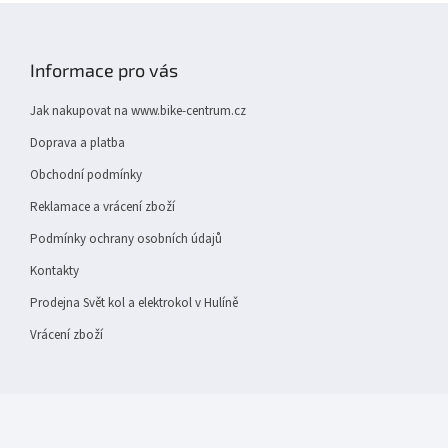
Z
á
p
Informace pro vás
a
t
Jak nakupovat na www.bike-centrum.cz
í
Doprava a platba
Obchodní podmínky
Reklamace a vrácení zboží
Podmínky ochrany osobních údajů
Kontakty
Prodejna Svět kol a elektrokol v Hulíně
Vrácení zboží