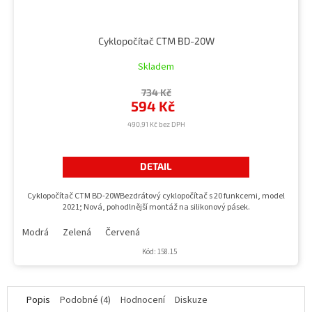
Cyklopočítač CTM BD-20W
Skladem
734 Kč
594 Kč
490,91 Kč bez DPH
DETAIL
Cyklopočítač CTM BD-20WBezdrátový cyklopočítač s 20 funkcemi, model
2021; Nová, pohodlnější montáž na silikonový pásek.
Modrá
Zelená
Červená
Kód:
158.15
Popis
Podobné (4)
Hodnocení
Diskuze