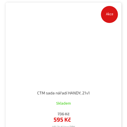
Akce
CTM sada nářadí HANDY, 21v1
Skladem
736 Kč
595 Kč
491,74 Kč bez DPH