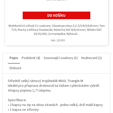
DO KOŠÍKU
Multifunkční nářadí 21 v jednom; Obsahuje inbus 2/2,5/3/4/5/6/8 mm; Torx
T25; Plochý a křížový šroubovák; Nástrčný klíč 8/9/10 mm; Středicí klíč
14/15/16G; 2x montpáka; Nýtovač...
Kód:
120.903
Popis
Podobné (4)
Související soubory (1)
Hodnocení (1)
Diskuze
Středně velký rámový trojúhelník MAX1 Triangle M.
Ideální pro přepravu drobností na Vašem cyklistickém výletě.
4 kapsy pojmou 1,7 l objemu.
Specifikace:
• 3 kapsy na zip na obou stranách - jedna velká, dvě malé kapsy
• 1 kapsa ze síťoviny