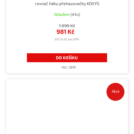
rovnač háku přehazovačky KOVYS
Skladem
(4 ks)
1 090 Kč
981 Kč
810,74 Kč bez DPH
DO KOŠÍKU
Kód:
22890
Akce