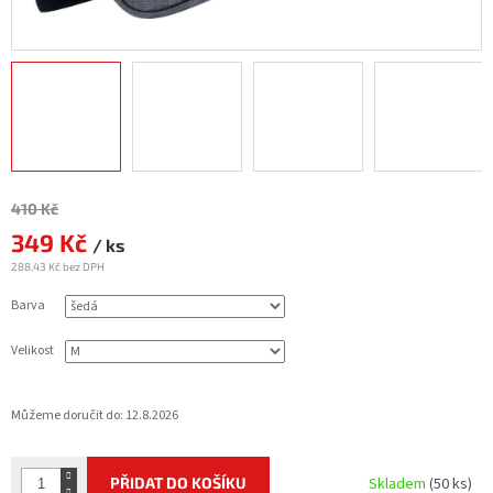
Měrná
410 Kč
cena:
349 Kč
/ ks
288,43 Kč bez DPH
Barva
Velikost
Můžeme doručit do:
12.8.2026
PŘIDAT DO KOŠÍKU
Skladem
(50 ks)