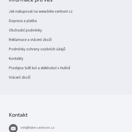
a
t
Jak nakupovat na www.bike-centrum.cz
í
Doprava a platba
Obchodní podmínky
Reklamace a vrácení zboží
Podmínky ochrany osobních údajů
Kontakty
Prodejna Svět kol a elektrokol v Hulíně
Vrácení zboží
Kontakt
info
@
bike-centrum.cz