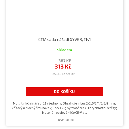
CTM sada nářadí GYVER, 11v1
Skladem
387 Kč
313 Kč
258,68 Kč bez DPH
DO KOŠÍKU
Multifunkční nářadí 11 v jednom; Obsahuje inbus 2/2,5/3/4/5/6/8 mm;
křížový a plochý šroubovák; Torx T25; nýtovač pro 7-12 rychlostní řetězy;
Materiál: ocelové klíče CR-V a...
Kód:
120.901