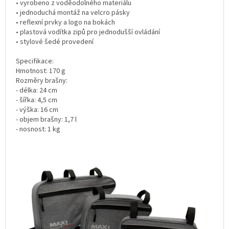
• vyrobeno z voděodolného materiálu
• jednoduchá montáž na velcro pásky
• reflexní prvky a logo na bokách
• plastová vodítka zipů pro jednodušší ovládání
• stylové šedé provedení
Specifikace:
Hmotnost: 170 g
Rozměry brašny:
- délka: 24 cm
- šířka: 4,5 cm
- výška: 16 cm
- objem brašny: 1,7 l
- nosnost: 1 kg