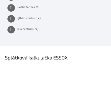
+420 724 384 700
@bike-centrum.cz
bikecentrum.cz/
×
Splátková kalkulačka ESSOX