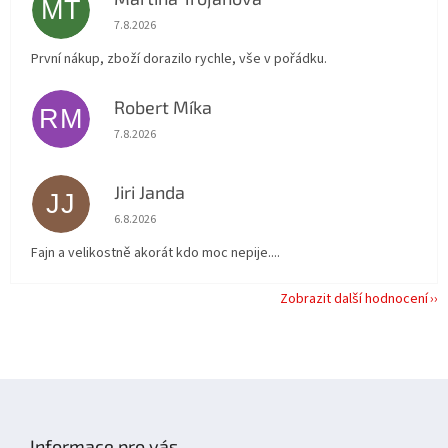
MT
Hodnocení obchodu je 5 z 5 hvězdiček.
7.8.2026
První nákup, zboží dorazilo rychle, vše v pořádku.
Robert Míka
RM
Hodnocení obchodu je 5 z 5 hvězdiček.
7.8.2026
Jiri Janda
JJ
Hodnocení obchodu je 5 z 5 hvězdiček.
6.8.2026
Fajn a velikostně akorát kdo moc nepije....
Zobrazit další hodnocení
Z
á
p
Informace pro vás