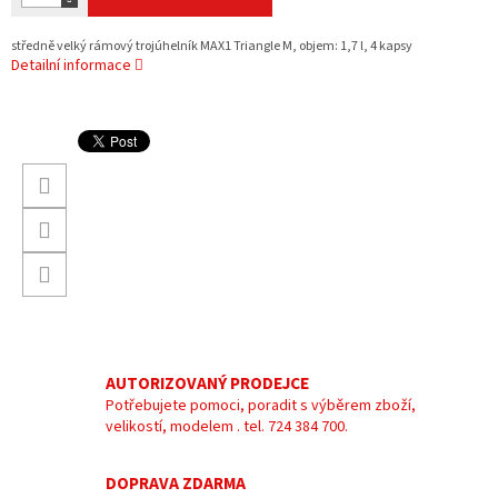
středně velký rámový trojúhelník MAX1 Triangle M, objem: 1,7 l, 4 kapsy
Detailní informace
AUTORIZOVANÝ PRODEJCE
Potřebujete pomoci, poradit s výběrem zboží,
velikostí, modelem . tel. 724 384 700.
DOPRAVA ZDARMA