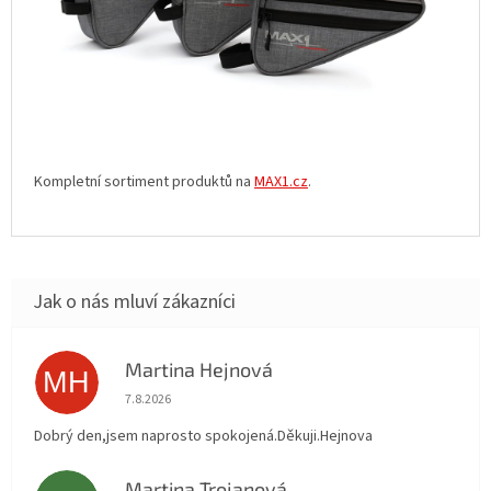
Kompletní sortiment produktů na
MAX1.cz
.
Martina Hejnová
MH
Hodnocení obchodu je 5 z 5 hvězdiček.
7.8.2026
Dobrý den,jsem naprosto spokojená.Děkuji.Hejnova
Martina Trojanová