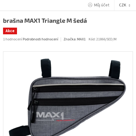
Přejít
Můj účet
CZK
na
obsah
brašna MAX1 Triangle M šedá
Akce
Průměrné
1 hodnocení
Podrobnosti hodnocení
Kód:
21866/SED/M
Značka:
MAX1
hodnocení
produktu
je
5,0
z
5
hvězdiček.