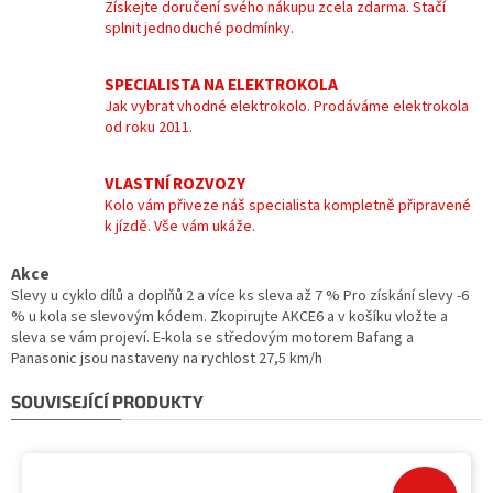
Získejte doručení svého nákupu zcela zdarma. Stačí
splnit jednoduché podmínky.
SPECIALISTA NA ELEKTROKOLA
Jak vybrat vhodné elektrokolo. Prodáváme elektrokola
od roku 2011.
VLASTNÍ ROZVOZY
Kolo vám přiveze náš specialista kompletně připravené
k jízdě. Vše vám ukáže.
Akce
Slevy u cyklo dílů a doplňů 2 a více ks sleva až 7 % Pro získání slevy -6
% u kola se slevovým kódem. Zkopirujte AKCE6 a v košíku vložte a
sleva se vám projeví. E-kola se středovým motorem Bafang a
Panasonic jsou nastaveny na rychlost 27,5 km/h
SOUVISEJÍCÍ PRODUKTY