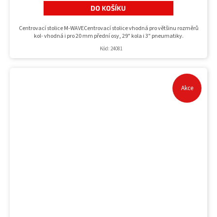
DO KOŠÍKU
Centrovací stolice M-WAVECentrovací stolice vhodná pro většinu rozměrů
kol- vhodná i pro 20 mm přední osy, 29" kola i 3" pneumatiky.
Kód:
24081
Akce