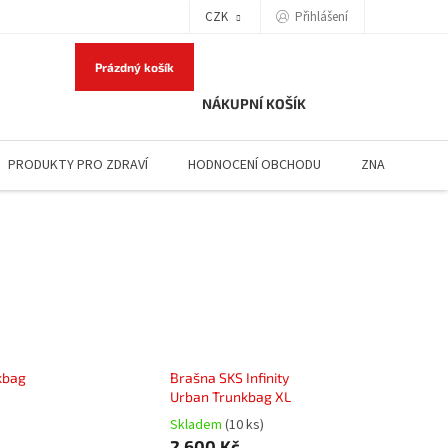
Přihlášení
CZK
Prázdný košík
NÁKUPNÍ KOŠÍK
PRODUKTY PRO ZDRAVÍ
HODNOCENÍ OBCHODU
ZNAČKY
kbag
Brašna SKS Infinity
Urban Trunkbag XL
Skladem
(10 ks)
2 600 Kč