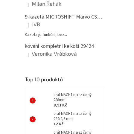
Milan Řehák
|
Hodnocení produktu je 5 z 5 hvězdiček.
9-kazeta MICROSHIFT Marvo CS-H092 11-36 zubů
JVB
|
Hodnocení produktu je 5 z 5 hvězdiček.
Kazeta je funkční, bez...
kování kompletní ke koši 29424
Veronika Vrábková
|
Hodnocení produktu je 5 z 5 hvězdiček.
b
v
černá
Top 10 produktů
drát MACH1 nerez černý
288mm
8,91 Kč
drát MACH1 nerez černý
224/2,3 mm
12 Kč
drát MACH1 nerez černý