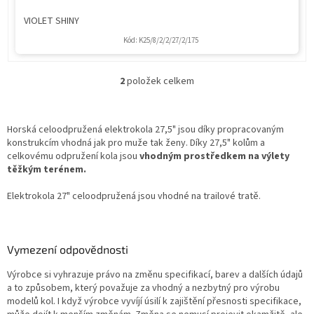
VIOLET SHINY
Kód:
K25/8/2/2/27/2/175
2
položek celkem
O
v
l
á
Horská celoodpružená elektrokola 27,5" jsou díky propracovaným
d
konstrukcím vhodná jak pro muže tak ženy. Díky 27,5" kolům a
a
celkovému odpružení kola jsou
vhodným prostředkem na výlety
c
těžkým terénem.
í
p
Elektrokola 27" celoodpružená jsou vhodné na trailové tratě.
r
v
k
y
Vymezení odpovědnosti
v
ý
Výrobce si vyhrazuje právo na změnu specifikací, barev a dalších údajů
p
a to způsobem, který považuje za vhodný a nezbytný pro výrobu
i
modelů kol. I když výrobce vyvíjí úsilí k zajištění přesnosti specifikace,
s