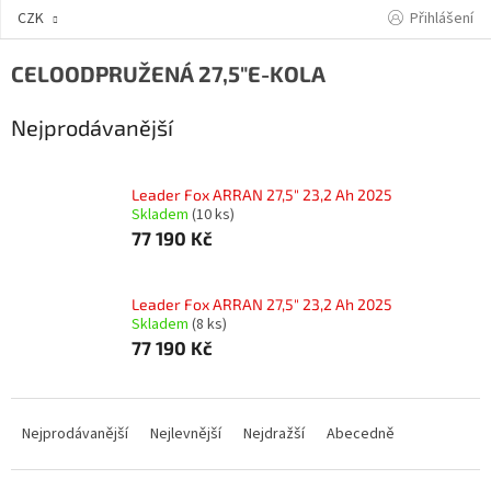
Přejít
Přihlášení
CZK
na
obsah
CELOODPRUŽENÁ 27,5"E-KOLA
Nejprodávanější
Leader Fox ARRAN 27,5" 23,2 Ah 2025
Skladem
(10 ks)
77 190 Kč
Leader Fox ARRAN 27,5" 23,2 Ah 2025
Skladem
(8 ks)
77 190 Kč
Ř
a
Nejprodávanější
Nejlevnější
Nejdražší
Abecedně
z
e