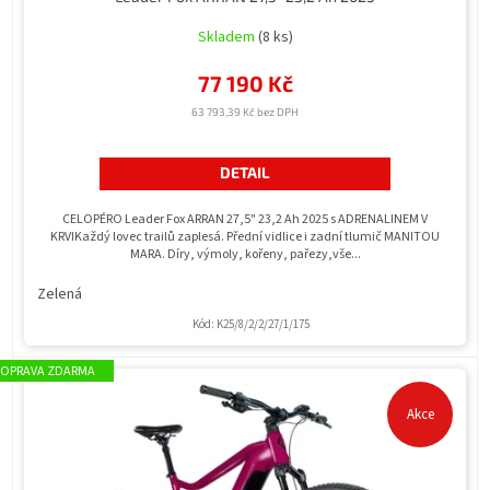
Skladem
(8 ks)
77 190 Kč
63 793,39 Kč bez DPH
DETAIL
CELOPÉRO Leader Fox ARRAN 27,5" 23,2 Ah 2025 s ADRENALINEM V
KRVIKaždý lovec trailů zaplesá. Přední vidlice i zadní tlumič MANITOU
MARA. Díry, výmoly, kořeny, pařezy,vše...
Zelená
Kód:
K25/8/2/2/27/1/175
ZDARMA
Akce