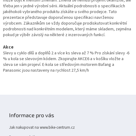
může dojít k menším změnám. Změna se nemusí projevit okamžitě, ale
u
třeba jen v jedné výrobní sérii. Aktuální podrobnosti o specifikacích
jakéhokoli vybraného produktu získáte u svého prodejce. Tato
prezentace představuje doporučenou specifikaci navrženou
výrobcem. Zákazníkům se vždy doporučuje prodiskutovat konkrétní
podrobnosti nad konkrétním modelem, který máme skladem, zejména
pokud je výběr závislý na některé z inzerovaných funkcí.
Akce
Slevy u cyklo dílů a doplňů 2 a více ks sleva až 7 % Pro získání slevy -6
% u kola se slevovým kódem. Zkopirujte AKCE6 a v košíku vložte a
sleva se vám projeví. E-kola se středovým motorem Bafang a
Panasonic jsou nastaveny na rychlost 27,5 km/h
Z
á
p
Informace pro vás
a
t
Jak nakupovat na www.bike-centrum.cz
í