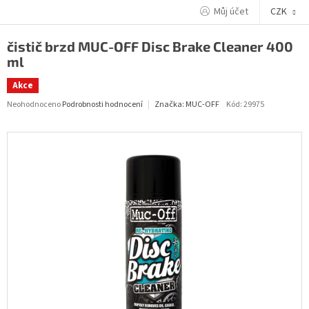
Přejít
Můj účet
CZK
na
obsah
čistič brzd MUC-OFF Disc Brake Cleaner 400
ml
Akce
Průměrné
Neohodnoceno
Podrobnosti hodnocení
Kód:
29975
Značka:
MUC-OFF
hodnocení
produktu
je
0,0
z
5
hvězdiček.