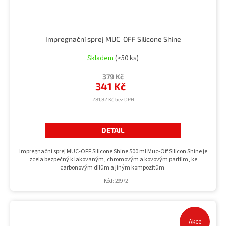
Impregnační sprej MUC-OFF Silicone Shine
Skladem
(>50 ks)
379 Kč
341 Kč
281,82 Kč bez DPH
DETAIL
Impregnační sprej MUC-OFF Silicone Shine 500 ml Muc-Off Silicon Shine je
zcela bezpečný k lakovaným, chromovým a kovovým partiím, ke
carbonovým dílům a jiným kompozitům.
Kód:
29972
Akce