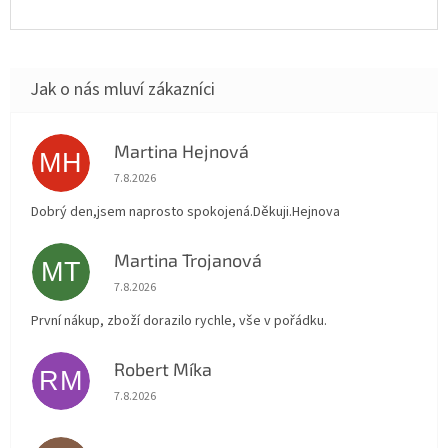
Martina Hejnová
MH
Hodnocení obchodu je 5 z 5 hvězdiček.
7.8.2026
Dobrý den,jsem naprosto spokojená.Děkuji.Hejnova
Martina Trojanová
MT
Hodnocení obchodu je 5 z 5 hvězdiček.
7.8.2026
První nákup, zboží dorazilo rychle, vše v pořádku.
Robert Míka
RM
Hodnocení obchodu je 5 z 5 hvězdiček.
7.8.2026