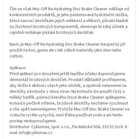
Čím se však Muc-Off Re-hydrating Disc Brake Cleaner odlišuje od
konkurenčních produktů, je jeho patentovaná hydratační složka,
která navrací destičkám jejich měkkost a vlhkost, působí kladně
na životnost brzdových komponentů, obnovuje brzdný účinek a
rapidně redukuje pískání brzdových destiček.
Navíc je Muc-Off Re-hydrating Disc Brake Cleaner bezpečný při
použití na kov, gumu ale i tak citlivé materiály jako elox nebo
carbon.
Aplikace:
Před aplikací pro dosažení ještě lepšího účinku doporučujeme
demontáž brzdových destiček. Produkt důkladně protřepeme,
aby došlo k aktivaci všech jeho složek, a opatrně naneseme na
destičky a kotouče z obou stran. Na kotouče lze použít čistý a
měkký hadřík, pomocí kterého Disck Brake Cleaner aplikujeme.
Kotouče pečlivě otřeme, brzdové destičky necháme vyschnout
a vše opět namontujeme. Protože Muc-Off Disc Brake Cleaner na
vzduchu rychle vysychá, není třeba používat vodu a ani tento
postup nedoporučujeme.
Distributor: Cyklomax, spol. s r.o., Pardubická 504, 533 52 Srch. E-
mail: info@cyklomax.cz