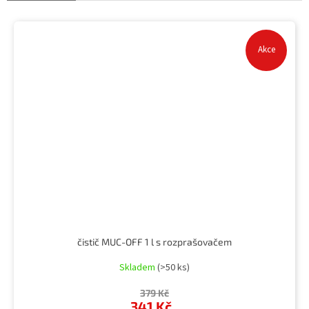
Akce
čistič MUC-OFF 1 l s rozprašovačem
Skladem
(>50 ks)
379 Kč
341 Kč