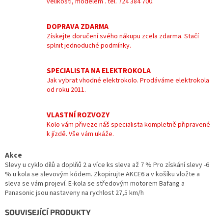
velikostí, modelem . tel. 724 384 700.
DOPRAVA ZDARMA
Získejte doručení svého nákupu zcela zdarma. Stačí
splnit jednoduché podmínky.
SPECIALISTA NA ELEKTROKOLA
Jak vybrat vhodné elektrokolo. Prodáváme elektrokola
od roku 2011.
VLASTNÍ ROZVOZY
Kolo vám přiveze náš specialista kompletně připravené
k jízdě. Vše vám ukáže.
Akce
Slevy u cyklo dílů a doplňů 2 a více ks sleva až 7 % Pro získání slevy -6
% u kola se slevovým kódem. Zkopirujte AKCE6 a v košíku vložte a
sleva se vám projeví. E-kola se středovým motorem Bafang a
Panasonic jsou nastaveny na rychlost 27,5 km/h
SOUVISEJÍCÍ PRODUKTY