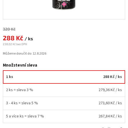
Měrná
320 Kč
cena:
288 Kč
/ ks
238,02 Kč bez DPH
Můžeme doručit do:
12.8.2026
Množstevní sleva
1 ks
288 Kč
/ ks
2 ks = sleva 3 %
279,36 Kč
/ ks
3 - 4 ks = sleva 5 %
273,60 Kč
/ ks
5 a více ks = sleva 7 %
267,84 Kč
/ ks