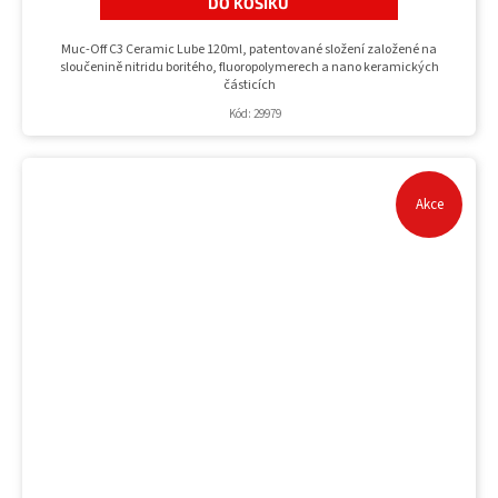
DO KOŠÍKU
Muc-Off C3 Ceramic Lube 120ml, patentované složení založené na
sloučenině nitridu boritého, fluoropolymerech a nano keramických
částicích
Kód:
29979
Akce