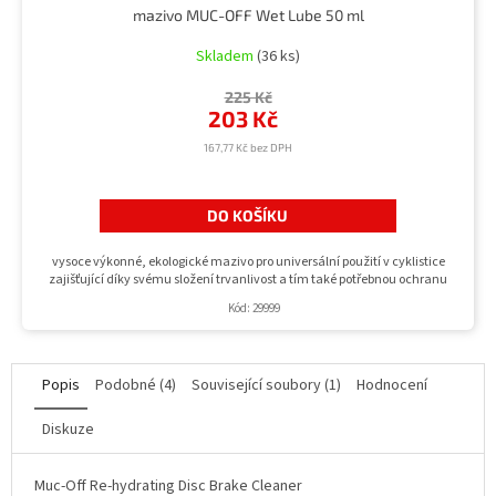
mazivo MUC-OFF Wet Lube 50 ml
Skladem
(36 ks)
225 Kč
203 Kč
167,77 Kč bez DPH
DO KOŠÍKU
vysoce výkonné, ekologické mazivo pro universální použití v cyklistice
zajišťující díky svému složení trvanlivost a tím také potřebnou ochranu
Kód:
29999
Popis
Podobné (4)
Související soubory (1)
Hodnocení
Diskuze
Muc-Off Re-hydrating Disc Brake Cleaner