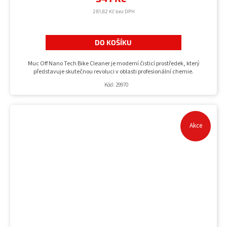
281,82 Kč bez DPH
DO KOŠÍKU
Muc Off Nano Tech Bike Cleaner je moderní čisticí prostředek, který
představuje skutečnou revoluci v oblasti profesionální chemie.
Kód:
29970
Akce