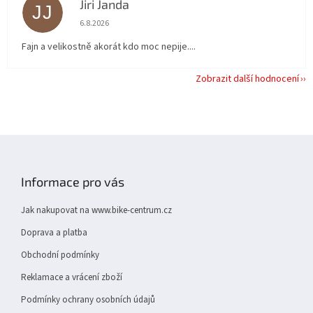
Jiri Janda
JJ
Hodnocení obchodu je 5 z 5 hvězdiček.
6.8.2026
Fajn a velikostně akorát kdo moc nepije....
Zobrazit další hodnocení
Z
á
p
Informace pro vás
a
t
Jak nakupovat na www.bike-centrum.cz
í
Doprava a platba
Obchodní podmínky
Reklamace a vrácení zboží
Podmínky ochrany osobních údajů