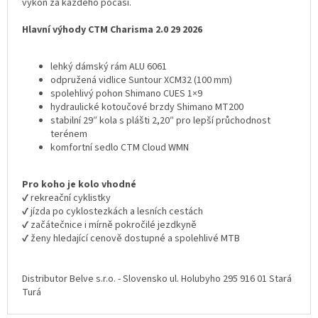
výkon za každého počasí.
Hlavní výhody CTM Charisma 2.0 29 2026
lehký dámský rám ALU 6061
odpružená vidlice Suntour XCM32 (100 mm)
spolehlivý pohon Shimano CUES 1×9
hydraulické kotoučové brzdy Shimano MT200
stabilní 29″ kola s plášti 2,20″ pro lepší průchodnost
terénem
komfortní sedlo CTM Cloud WMN
Pro koho je kolo vhodné
✔ rekreační cyklistky
✔ jízda po cyklostezkách a lesních cestách
✔ začátečnice i mírně pokročilé jezdkyně
✔ ženy hledající cenově dostupné a spolehlivé MTB
Distributor Belve s.r.o. - Slovensko ul. Holubyho 295 916 01 Stará
Turá