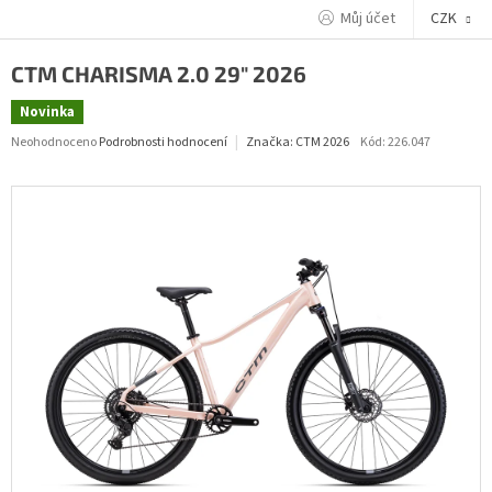
Přejít
Můj účet
CZK
na
obsah
CTM CHARISMA 2.0 29" 2026
Novinka
Průměrné
Neohodnoceno
Podrobnosti hodnocení
Kód:
226.047
Značka:
CTM 2026
hodnocení
produktu
je
0,0
z
5
hvězdiček.