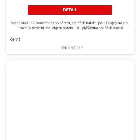
DETAIL
batoh MAX1 s 2l vodním rezervoárem, součástí batohu jsou 3 kapsy na zip,
hrudní a bederní pás, objem batohu 10 l, pláštěnka součástí balení
černá
Kód:
28588/CER