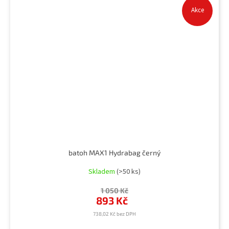
Akce
batoh MAX1 Hydrabag černý
Skladem
(>50 ks)
1 050 Kč
893 Kč
738,02 Kč bez DPH