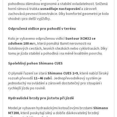
pohodlnou dámskou ergonomii a stabilní ovladatelnost. Snížená
horní rámová trubka
usnadňuje nastupování
a zároveň
zachovává pevnost konstrukce. Díky komfortní geometrii je kolo
vhodné i pro delší vyjížďky.
Odpružená vidlice pro pohodlí v terénu
Kolo je vybaveno odpruženou vidlicí
Suntour XCM32 se
zdvihem 100 m
m, která pomáhá tlumit nerovnosti na
šotolinových cestách, lesních stezkách nebo cyklotrasách. Díky
tomu je jízda stabilní a pohodlná i na méně kvalitním povrchu.
Spolehlivý pohon Shimano CUES
O plynulé řazení se stará
Shimano CUES 1×9
, které nabízí široký
rozsah převodů
11–46 zub
ů. Jednopřevodníkový systém je
jednoduchý na ovládání a zároveň dostatečný pro stoupání i
rychlejší jízdu po rovině.
Hydraulické brzdy pro jistotu při jízdě
Model je vybaven hydraulickými kotoučovými brzdami
Shimano
MT200
, které poskytují silný a dobře dávkovatelný brzdný