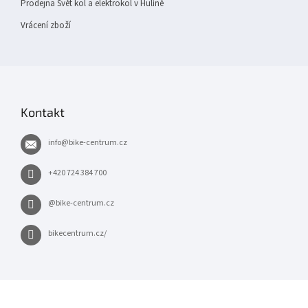
Prodejna Svět kol a elektrokol v Hulíně
Vrácení zboží
Kontakt
info
@
bike-centrum.cz
+420 724 384 700
@bike-centrum.cz
bikecentrum.cz/
×