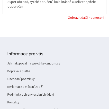
Super obchod, rychlé doručení, kolo krásné a seřízene,vřele
doporučuji
Zobrazit další hodnocení
Z
á
p
Informace pro vás
a
t
Jak nakupovat na www.bike-centrum.cz
í
Doprava a platba
Obchodní podmínky
Reklamace a vrácení zboží
Podmínky ochrany osobních údajů
Kontakty