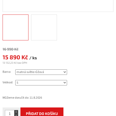
Měrná
16 990 Kč
cena:
15 890 Kč
/ ks
13 132,23 Kč bez DPH
Barva
Velikost
Můžeme doručit do:
11.8.2026
PŘIDAT DO KOŠÍKU