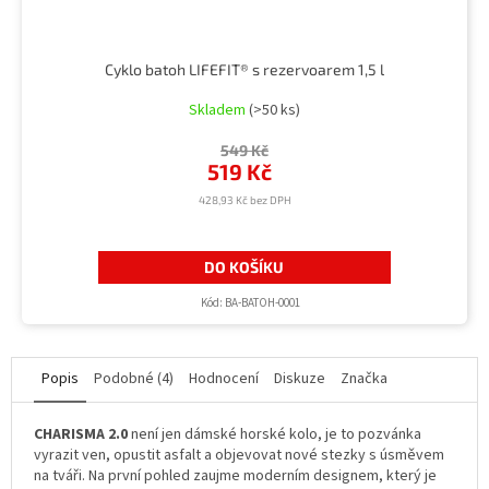
Cyklo batoh LIFEFIT® s rezervoarem 1,5 l
Skladem
(>50 ks)
549 Kč
519 Kč
428,93 Kč bez DPH
DO KOŠÍKU
Kód:
BA-BATOH-0001
Popis
Podobné (4)
Hodnocení
Diskuze
Značka
CHARISMA 2.0
není jen dámské horské kolo, je to pozvánka
vyrazit ven, opustit asfalt a objevovat nové stezky s úsměvem
na tváři. Na první pohled zaujme moderním designem, který je