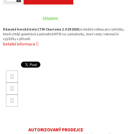
Skladem
Dámské horské kolo CTM Charisma 2.0 29 2026
je ideální volbou pro cyklistky,
které chtějí spolehlivé a pohodlné MTB na cyklostezky, lesní cesty i rekreační
vyjížďky v přírodě.
Detailní informace
AUTORIZOVANÝ PRODEJCE