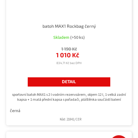
batoh MAX1 Rockbag černý
Skladem
(>50 ks)
1 190 Kč
1 010 Kč
834,71 Kč bez DPH
DETAIL
sportovní batoh MAX1 s 2 l vodním rezervoárem, objem 12 l, 1 velká zadní
kapsa + 1 malá přední kapsa s pořadači, pláštěnka součástí balení
černá
Kód:
21841/CER