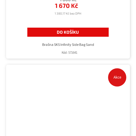
1 670 Kč
1 380,17 Kč bez DPH
DO KOŠÍKU
Brašna SKS Infinity Side Bag Sand
Kód:
571641
Akce