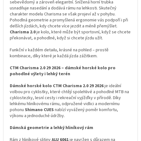
sebevědomý a zároveň elegantní. Snížená horní trubka
usnadňuje nasedání a dodává rámu na lehkosti. Skutečný
charakter modelu Charisma se však projeví až v pohybu.
Pohodlná geometrie a promyšlená ergonomie vás podpoří i při
delších jízdách, kdy chcete více jezdit a méně přemýšlet.
Charisma 2.0
je kolo, které může být sportovní, když se chcete
překonávat, a pohodlné, když si chcete jízdu užít.
Funkční v každém detailu, krásné na pohled – prostě
kombinace, díky které je každá jízda zážitkem.
CTM Charisma 2.0 29 2026 – dámské horské kolo pro
pohodlné výlety i lehký terén
Dámské horské kolo CTM Charisma 2.0 29 2026
je ideální
volbou pro cyklistky, které chtějí spolehlivé a pohodlné MTB na
cyklostezky, lesní cesty i rekreační vyjížďky v přírodě. Díky
lehkému hliníkovému rámu, odpružené vidlici a modernímu
pohonu
Shimano CUES
nabízí vyvážený poměr komfortu,
výkonu a jednoduché údržby.
Dámská geometrie a lehký hliníkový rám
Rám z hliníkové slitiny
ALU 6061
je navržen s důrazem na