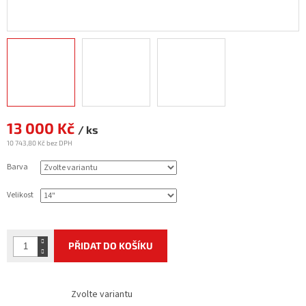
13 000 Kč
Měrná
/ ks
cena:
10 743,80 Kč bez DPH
Barva
Velikost
PŘIDAT DO KOŠÍKU
Zvolte variantu