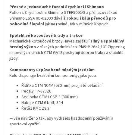
Přesné a jednoduché řazení 8 rychlostí Shimano
Pohon s 8 rychlostmi Shimano STEF5002/8 a přehazovačkou
Shimano ESSA RD-U2000 dává
širokou škálu převodů pro
pohodlné šlapání
jak na rovině, tak v mírných kopcích.
Spolehlivé kotoučové brzdy a trakce
Mechanické kotoučové brzdy Hayes zajišťují
silný a spolehlivý
brzdný výkon
v různých podmínkách. Pláště 26×2,10″ Zippering
na pevných ráfcích CTM GA18 poskytují dobrou trakci a stabilitu
jízdy.
Komponenty uzpůsobené mladým jezdcům
Kolo disponuje kvalitními komponenty, jako jsou:
Řídítka CTM N04M (680 mm) pro jisté ovládání
Pedály FP-873ZU
Sedlovka CTM LCSP-3 (300 mm)
Náboje CTM 6 bolt, 32H
Řetěz KMC Z8.3
— vše navrženo tak, aby vydrželo každodenní používání a
sportovní využití.