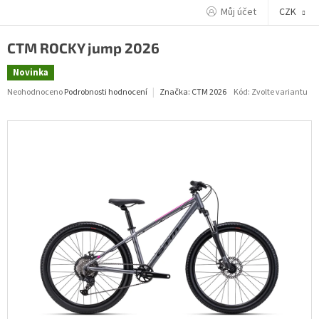
Přejít
Můj účet
CZK
na
obsah
CTM ROCKY jump 2026
Novinka
Průměrné
Neohodnoceno
Podrobnosti hodnocení
Kód:
Zvolte variantu
Značka:
CTM 2026
hodnocení
produktu
je
0,0
z
5
hvězdiček.