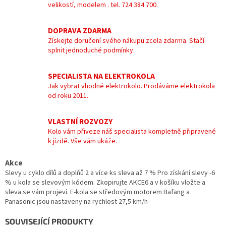
velikostí, modelem . tel. 724 384 700.
DOPRAVA ZDARMA
Získejte doručení svého nákupu zcela zdarma. Stačí
splnit jednoduché podmínky.
SPECIALISTA NA ELEKTROKOLA
Jak vybrat vhodné elektrokolo. Prodáváme elektrokola
od roku 2011.
VLASTNÍ ROZVOZY
Kolo vám přiveze náš specialista kompletně připravené
k jízdě. Vše vám ukáže.
Akce
Slevy u cyklo dílů a doplňů 2 a více ks sleva až 7 % Pro získání slevy -6
% u kola se slevovým kódem. Zkopirujte AKCE6 a v košíku vložte a
sleva se vám projeví. E-kola se středovým motorem Bafang a
Panasonic jsou nastaveny na rychlost 27,5 km/h
SOUVISEJÍCÍ PRODUKTY