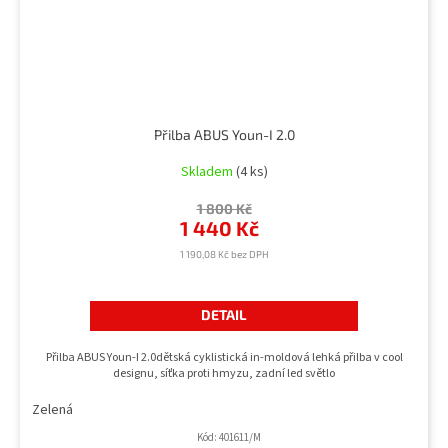
Přilba ABUS Youn-I 2.0
Skladem
(4 ks)
1 800 Kč
1 440 Kč
1 190,08 Kč bez DPH
DETAIL
Přilba ABUS Youn-I 2.0dětská cyklistická in-moldová lehká přilba v cool
designu, síťka proti hmyzu, zadní led světlo
Zelená
Kód:
401611/M