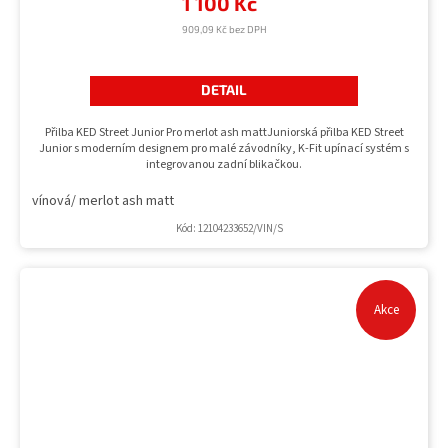
1 100 Kč
909,09 Kč bez DPH
DETAIL
Přilba KED Street Junior Pro merlot ash mattJuniorská přilba KED Street
Junior s moderním designem pro malé závodníky, K-Fit upínací systém s
integrovanou zadní blikačkou.
vínová/ merlot ash matt
Kód:
12104233652/VIN/S
Akce