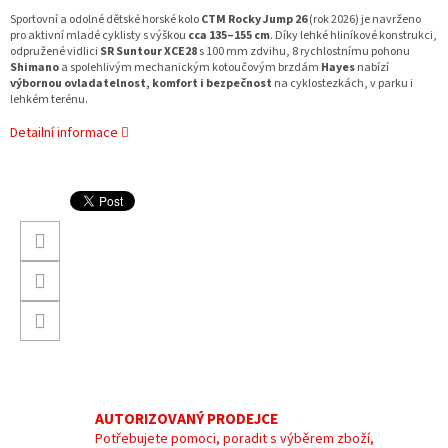
Sportovní a odolné dětské horské kolo
CTM Rocky Jump 26
(rok 2026) je navrženo
pro aktivní mladé cyklisty s výškou
cca 135–155 cm
. Díky lehké hliníkové konstrukci,
odpružené vidlici
SR Suntour XCE28
s 100 mm zdvihu, 8 rychlostnímu pohonu
Shimano
a spolehlivým mechanickým kotoučovým brzdám
Hayes
nabízí
výbornou ovladatelnost, komfort i bezpečnost
na cyklostezkách, v parku i
lehkém terénu.
Detailní informace
AUTORIZOVANÝ PRODEJCE
Potřebujete pomoci, poradit s výběrem zboží,