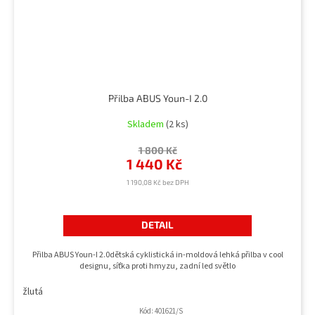
Přilba ABUS Youn-I 2.0
Skladem
(2 ks)
1 800 Kč
1 440 Kč
1 190,08 Kč bez DPH
DETAIL
Přilba ABUS Youn-I 2.0dětská cyklistická in-moldová lehká přilba v cool
designu, síťka proti hmyzu, zadní led světlo
žlutá
Kód:
401621/S