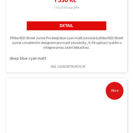
1 115,70 Kč bez DPH
DETAIL
Přilba KED Street Junior Pro deep blue cyan mattJuniorská přilba KED Street
Junior s moderním designem pro malé závodníky, K-Fit upínací systém s
integrovanou zadní blikačkou.
deep blue cyan matt
Kód:
12104234754/MOD/M
Akce