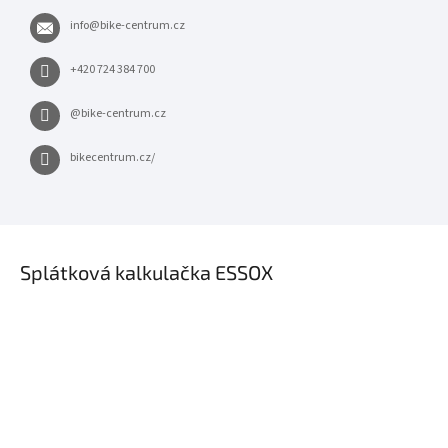
info
@
bike-centrum.cz
+420 724 384 700
@bike-centrum.cz
bikecentrum.cz/
×
Splátková kalkulačka ESSOX