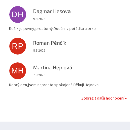
Dagmar Hesova
DH
Hodnocení obchodu je 5 z 5 hvězdiček.
9.8.2026
Košík je pevný,prostorný.Dodání v pořádku a brzo.
Roman Pěnčík
RP
Hodnocení obchodu je 5 z 5 hvězdiček.
8.8.2026
Martina Hejnová
MH
Hodnocení obchodu je 5 z 5 hvězdiček.
7.8.2026
Dobrý den,jsem naprosto spokojená.Děkuji.Hejnova
Zobrazit další hodnocení
Z