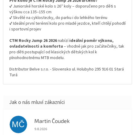
Pro koho je CTM Rocky Jump 26 2026 určeno?
✔ Juniorské horské kolo s 26″ koly – doporučeno pro děti s
výškou cca 135–155 cm
✔ Skvělé na cyklostezky, do parku i do lehkého terénu
✔ Ideální první terénní kolo pro mladé jezdce, kteří chtějí pohodlí
i sportovní projev
CTM Rocky Jump 26 2026
nabízí
ideální poměr výkonu,
ovladatelnosti a komfortu
– vhodné jak pro začátečníky, tak
pro děti postupující od klasických dětských kol k
plnohodnotnému MTB modelu.
Distributor Belve s.r.o. - Slovensko ul. Holubyho 295 916 01 Stará
Turá
Martin Čoudek
MČ
Hodnocení obchodu je 5 z 5 hvězdiček.
9.8.2026