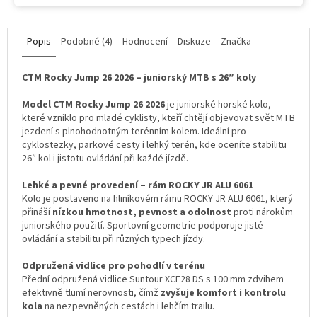
Popis
Podobné (4)
Hodnocení
Diskuze
Značka
CTM Rocky Jump 26 2026 – juniorský MTB s 26″ koly
Model CTM Rocky Jump 26 2026
je juniorské horské kolo,
které vzniklo pro mladé cyklisty, kteří chtějí objevovat svět MTB
jezdení s plnohodnotným terénním kolem. Ideální pro
cyklostezky, parkové cesty i lehký terén, kde oceníte stabilitu
26″ kol i jistotu ovládání při každé jízdě.
Lehké a pevné provedení – rám ROCKY JR ALU 6061
Kolo je postaveno na hliníkovém rámu ROCKY JR ALU 6061, který
přináší
nízkou hmotnost, pevnost a odolnost
proti nárokům
juniorského použití. Sportovní geometrie podporuje jisté
ovládání a stabilitu při různých typech jízdy.
Odpružená vidlice pro pohodlí v terénu
Přední odpružená vidlice Suntour XCE28 DS s 100 mm zdvihem
efektivně tlumí nerovnosti, čímž
zvyšuje komfort i kontrolu
kola
na nezpevněných cestách i lehčím trailu.