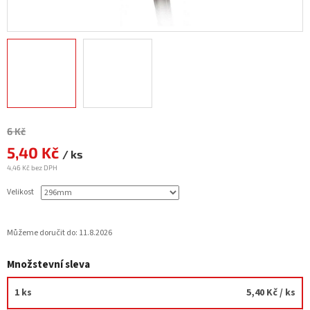
Měrná
6 Kč
cena:
5,40 Kč
/ ks
4,46 Kč bez DPH
Velikost
Můžeme doručit do:
11.8.2026
Množstevní sleva
1 ks
5,40 Kč
/ ks