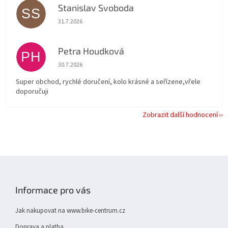
Stanislav Svoboda
SS
Hodnocení obchodu je 5 z 5 hvězdiček.
31.7.2026
Petra Houdková
PH
Hodnocení obchodu je 5 z 5 hvězdiček.
30.7.2026
Super obchod, rychlé doručení, kolo krásné a seřízene,vřele
doporučuji
Zobrazit další hodnocení
Z
á
p
Informace pro vás
a
t
Jak nakupovat na www.bike-centrum.cz
í
Doprava a platba