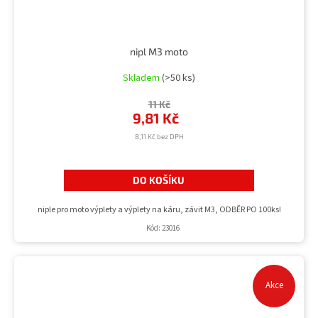
nipl M3 moto
Skladem
(>50 ks)
11 Kč
9,81 Kč
8,11 Kč bez DPH
DO KOŠÍKU
niple pro moto výplety a výplety na káru, závit M3, ODBĚR PO 100ks!
Kód:
23016
Akce