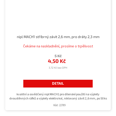
nipl MACH1 stříbrný závit 2,6 mm, pro dráty 2,3 mm
Čekáme na naskladnění, prosíme o trpělivost
5 Kč
4,50 Kč
3,72 Kč bez DPH
DETAIL
kvalitní a osvědčený nipl MACH1 pro dílenské použití na výplety
dvoustěnných ráfků a výplety elektro kol, niklovaný závit 2,6 mm, po 50 ks
Kód:
22789