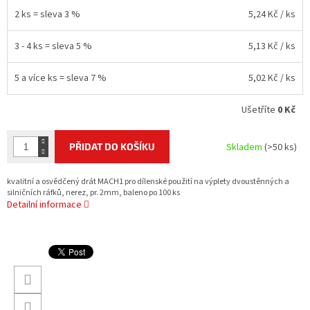
2 ks = sleva 3 %
5,24 Kč
/ ks
3 - 4 ks = sleva 5 %
5,13 Kč
/ ks
5 a více ks = sleva 7 %
5,02 Kč
/ ks
Ušetříte
0 Kč
PŘIDAT DO KOŠÍKU
Skladem
(>50 ks)
kvalitní a osvědčený drát MACH1 pro dílenské použití na výplety dvoustěnných a
silničních ráfků, nerez, pr. 2mm, baleno po 100 ks
Detailní informace