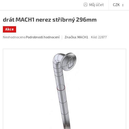
Přejít
Můj účet
CZK
na
obsah
drát MACH1 nerez stříbrný 296mm
Akce
Průměrné
Neohodnoceno
Podrobnosti hodnocení
Kód:
22877
Značka:
MACH1
hodnocení
produktu
je
0,0
z
5
hvězdiček.