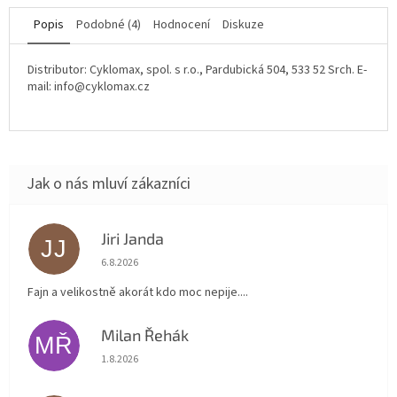
Popis
Podobné (4)
Hodnocení
Diskuze
Distributor: Cyklomax, spol. s r.o., Pardubická 504, 533 52 Srch. E-
mail: info@cyklomax.cz
Jiri Janda
JJ
Hodnocení obchodu je 5 z 5 hvězdiček.
6.8.2026
Fajn a velikostně akorát kdo moc nepije....
Milan Řehák
MŘ
Hodnocení obchodu je 5 z 5 hvězdiček.
1.8.2026