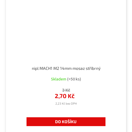
nipl MACH1 M2 14mm mosaz stříbrný
Skladem
(>50 ks)
3 Kč
2,70 Kč
2,23 Kč bez DPH
DO KOŠÍKU