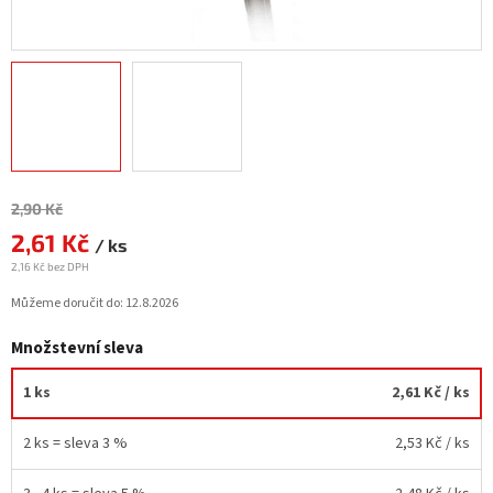
Měrná
2,90 Kč
cena:
2,61 Kč
/ ks
2,16 Kč bez DPH
Můžeme doručit do:
12.8.2026
Množstevní sleva
1 ks
2,61 Kč
/ ks
2 ks = sleva 3 %
2,53 Kč
/ ks