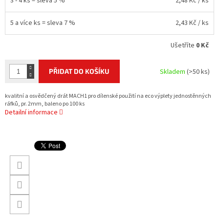
3 - 4 ks = sleva 5 %
2,48 Kč
/ ks
5 a více ks = sleva 7 %
2,43 Kč
/ ks
Ušetříte
0 Kč
PŘIDAT DO KOŠÍKU
Skladem
(>50 ks)
kvalitní a osvědčený drát MACH1 pro dílenské použití na eco výplety jednostěnných
ráfků, pr. 2mm, baleno po 100 ks
Detailní informace