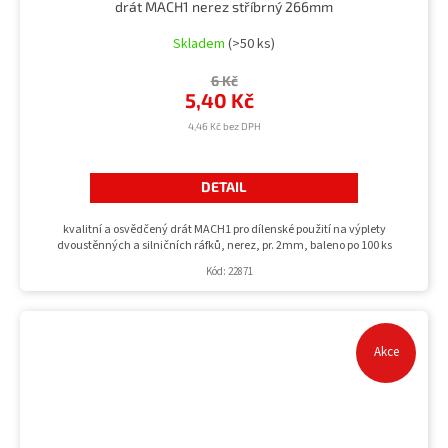
drát MACH1 nerez stříbrný 266mm
Skladem
(>50 ks)
6 Kč
5,40 Kč
4,46 Kč bez DPH
DETAIL
kvalitní a osvědčený drát MACH1 pro dílenské použití na výplety
dvoustěnných a silničních ráfků, nerez, pr. 2mm, baleno po 100 ks
Kód:
22871
Akce