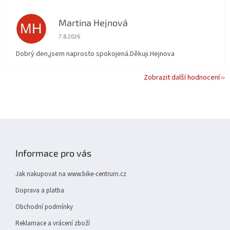
Martina Hejnová
MH
Hodnocení obchodu je 5 z 5 hvězdiček.
7.8.2026
Dobrý den,jsem naprosto spokojená.Děkuji.Hejnova
Zobrazit další hodnocení
Z
á
p
Informace pro vás
a
t
Jak nakupovat na www.bike-centrum.cz
í
Doprava a platba
Obchodní podmínky
Reklamace a vrácení zboží