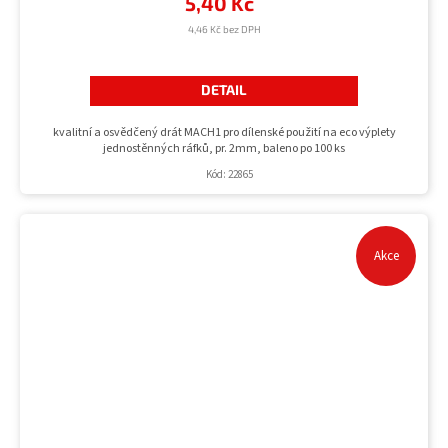
5,40 Kč
4,46 Kč bez DPH
DETAIL
kvalitní a osvědčený drát MACH1 pro dílenské použití na eco výplety
jednostěnných ráfků, pr. 2mm, baleno po 100 ks
Kód:
22865
Akce