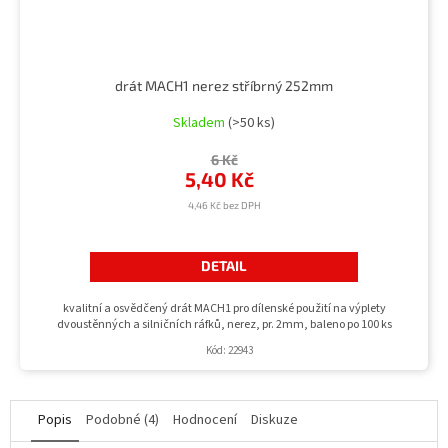
drát MACH1 nerez stříbrný 252mm
Skladem
(>50 ks)
6 Kč
5,40 Kč
4,46 Kč bez DPH
DETAIL
kvalitní a osvědčený drát MACH1 pro dílenské použití na výplety
dvoustěnných a silničních ráfků, nerez, pr. 2mm, baleno po 100 ks
Kód:
22943
Popis
Podobné (4)
Hodnocení
Diskuze