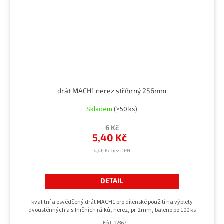
drát MACH1 nerez stříbrný 256mm
Skladem
(>50 ks)
6 Kč
5,40 Kč
4,46 Kč bez DPH
DETAIL
kvalitní a osvědčený drát MACH1 pro dílenské použití na výplety
dvoustěnných a silničních ráfků, nerez, pr. 2mm, baleno po 100 ks
Kód:
22867