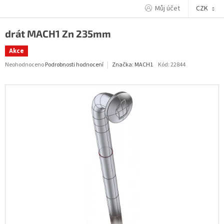
Přejít
Můj účet
CZK
na
obsah
drát MACH1 Zn 235mm
Akce
Průměrné
Neohodnoceno
Podrobnosti hodnocení
Kód:
22844
Značka:
MACH1
hodnocení
produktu
je
0,0
z
5
hvězdiček.