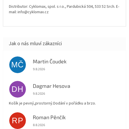
Distributor: Cyklomax, spol. s r.o., Pardubická 504, 533 52 Srch. E-
mail: info@cyklomax.cz
Martin Čoudek
MČ
Hodnocení obchodu je 5 z 5 hvězdiček.
9.8.2026
Dagmar Hesova
DH
Hodnocení obchodu je 5 z 5 hvězdiček.
9.8.2026
Košík je pevný,prostorný.Dodání v pořádku a brzo.
Roman Pěnčík
RP
Hodnocení obchodu je 5 z 5 hvězdiček.
8.8.2026