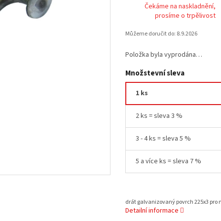
Čekáme na naskladnění,
prosíme o trpělivost
Můžeme doručit do:
8.9.2026
Položka byla vyprodána…
Množstevní sleva
1 ks
2 ks = sleva 3 %
3 - 4 ks = sleva 5 %
5 a více ks = sleva 7 %
drát galvanizovaný povrch 225x3 pro m
Detailní informace