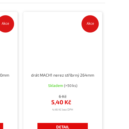
Akce
Akce
260mm
drát MACH1 nerez stříbrný 264mm
Skladem
(>50 ks)
6 Kč
5,40 Kč
4,46 Kč bez DPH
DETAIL