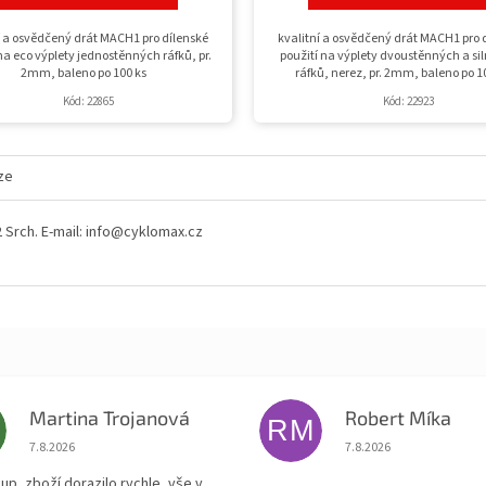
í a osvědčený drát MACH1 pro dílenské
kvalitní a osvědčený drát MACH1 pro 
na eco výplety jednostěnných ráfků, pr.
použití na výplety dvoustěnných a si
2mm, baleno po 100 ks
ráfků, nerez, pr. 2mm, baleno po 1
Kód:
22865
Kód:
22923
ze
52 Srch. E-mail: info@cyklomax.cz
Martina Trojanová
Robert Míka
RM
Hodnocení obchodu je 5 z 5 hvězdiček.
Hodnocení obchodu je
7.8.2026
7.8.2026
up, zboží dorazilo rychle, vše v