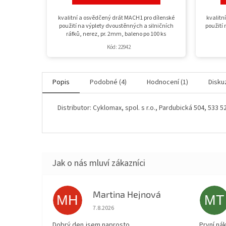
kvalitní a osvědčený drát MACH1 pro dílenské
kvalitn
použití na výplety dvoustěnných a silničních
použití 
ráfků, nerez, pr. 2mm, baleno po 100 ks
Kód:
22942
Popis
Podobné (4)
Hodnocení (1)
Disku
Distributor: Cyklomax, spol. s r.o., Pardubická 504, 533 
Martina Hejnová
MH
MT
Hodnocení obchodu je 5 z 5 hvězdiček.
7.8.2026
Dobrý den,jsem naprosto
První nák