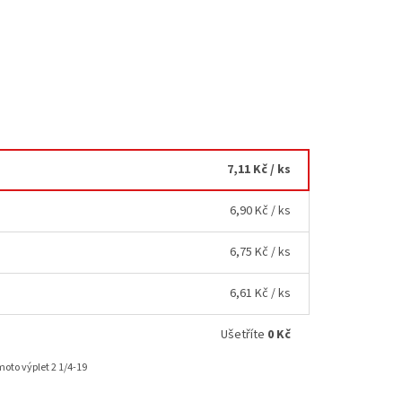
7,11 Kč
/ ks
6,90 Kč
/ ks
6,75 Kč
/ ks
6,61 Kč
/ ks
Ušetříte
0 Kč
oto výplet 2 1/4-19