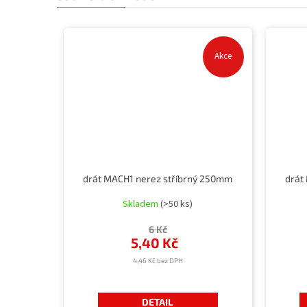
Akce
drát MACH1 nerez stříbrný 250mm
drát
Skladem
(>50 ks)
6 Kč
5,40 Kč
4,46 Kč bez DPH
DETAIL