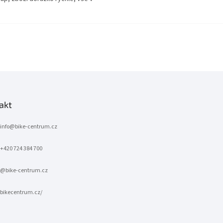
.
akt
info
@
bike-centrum.cz
+420 724 384 700
@bike-centrum.cz
bikecentrum.cz/