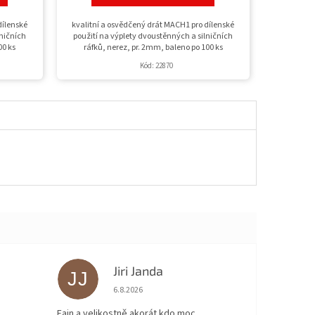
dílenské
kvalitní a osvědčený drát MACH1 pro dílenské
lničních
použití na výplety dvoustěnných a silničních
00 ks
ráfků, nerez, pr. 2mm, baleno po 100 ks
Kód:
22870
Jiri Janda
JJ
 5 z 5 hvězdiček.
Hodnocení obchodu je 5 z 5 hvězdiček.
6.8.2026
Fajn a velikostně akorát kdo moc