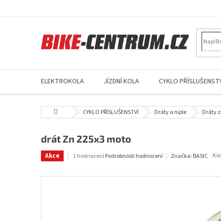
Přejít
na
obsah
ELEKTROKOLA
JÍZDNÍ KOLA
CYKLO PŘÍSLUŠENSTV
Domů
CYKLO PŘÍSLUŠENSTVÍ
Dráty a niple
Dráty z
drát Zn 225x3 moto
Průměrné
Akce
Kó
1 hodnocení
Podrobnosti hodnocení
Značka:
BASIC
hodnocení
produktu
je
5,0
z
5
hvězdiček.