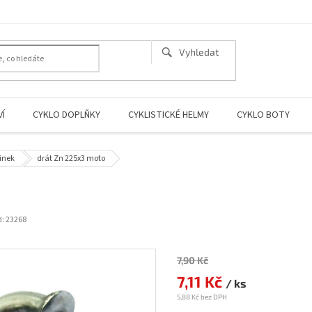
Í
CYKLO DOPLŇKY
CYKLISTICKÉ HELMY
CYKLO BOTY
inek
drát Zn 225x3 moto
d:
23268
7,90 Kč
Měrná
cena:
7,11 Kč
/ ks
5,88 Kč bez DPH