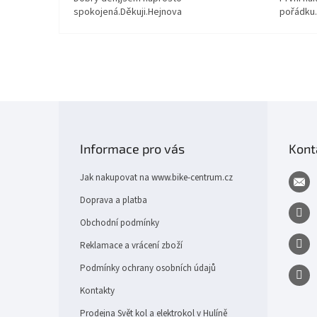
spokojená.Děkuji.Hejnova
pořádku
Z
á
p
Informace pro vás
Kont
a
t
Jak nakupovat na www.bike-centrum.cz
í
Doprava a platba
Obchodní podmínky
Reklamace a vrácení zboží
Podmínky ochrany osobních údajů
Kontakty
Prodejna Svět kol a elektrokol v Hulíně