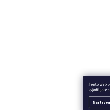
Tento web p
vyjadřujete s
Nastaven