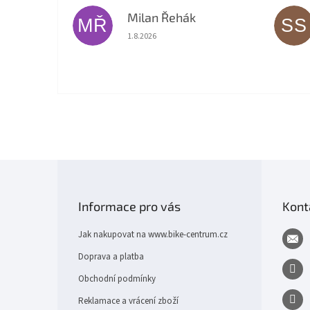
Milan Řehák
MŘ
SS
Hodnocení obchodu je 5 z 5 hvězdiček.
1.8.2026
Z
á
p
Informace pro vás
Kont
a
t
Jak nakupovat na www.bike-centrum.cz
í
Doprava a platba
Obchodní podmínky
Reklamace a vrácení zboží