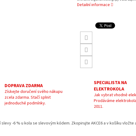
Detailní informace
SPECIALISTA NA
DOPRAVA ZDARMA
ELEKTROKOLA
Získejte doručení svého nákupu
Jak vybrat vhodné elek
zcela zdarma. Stačí splnit
Prodáváme elektrokola
jednoduché podmínky.
2011.
kání slevy -6 % u kola se slevovým kódem. Zkopirujte AKCE6 a v košíku vložt