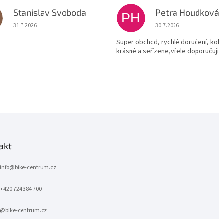
Stanislav Svoboda
Petra Houdkov
PH
Hodnocení obchodu je 5 z 5 hvězdiček.
Hodnocení obchodu je
31.7.2026
30.7.2026
Super obchod, rychlé doručení, ko
krásné a seřízene,vřele doporučuji
akt
info
@
bike-centrum.cz
+420 724 384 700
@bike-centrum.cz