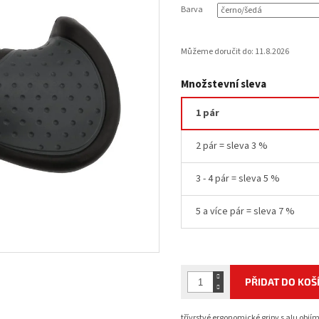
Barva
Můžeme doručit do:
11.8.2026
Množstevní sleva
1 pár
2 pár = sleva 3 %
3 - 4 pár = sleva 5 %
5 a více pár = sleva 7 %
PŘIDAT DO KOŠ
třívrstvé ergonomické gripy s alu ob