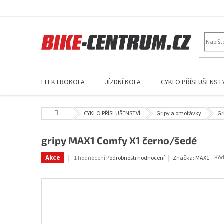
Přejít
na
obsah
ELEKTROKOLA
JÍZDNÍ KOLA
CYKLO PŘÍSLUŠENSTV
Domů
CYKLO PŘÍSLUŠENSTVÍ
Gripy a omotávky
Gr
gripy MAX1 Comfy X1 černo/šedé
Průměrné
Akce
Kód
1 hodnocení
Podrobnosti hodnocení
Značka:
MAX1
hodnocení
produktu
je
5,0
z
5
hvězdiček.