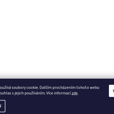
oužívá soubory cookie. Dalším procházením tohoto webu
ouhlas s jejich používáním. Více informací
zde
.
í