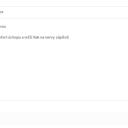
ze
kou.
ort úchopu a nižší tlak na nervy zápěstí.