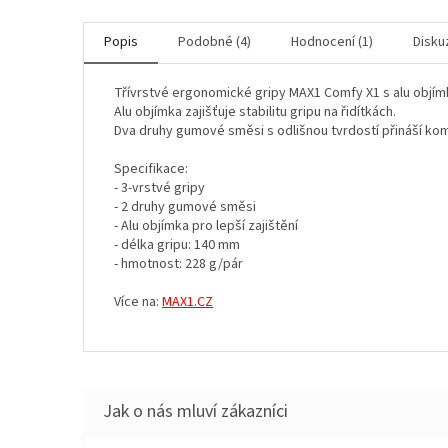
Popis
Podobné (4)
Hodnocení (1)
Disku
Třívrstvé ergonomické gripy MAX1 Comfy X1 s alu objím
Alu objímka zajišťuje stabilitu gripu na řidítkách.
Dva druhy gumové směsi s odlišnou tvrdostí přináší komf
Specifikace:
- 3-vrstvé gripy
- 2 druhy gumové směsi
- Alu objímka pro lepší zajištění
- délka gripu: 140 mm
- hmotnost: 228 g/pár
Více na:
MAX1.CZ