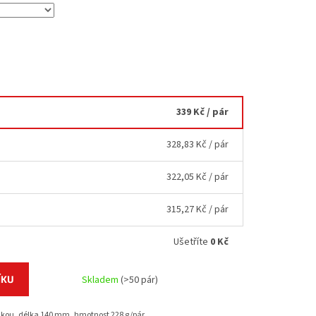
339 Kč
/ pár
328,83 Kč
/ pár
322,05 Kč
/ pár
315,27 Kč
/ pár
Ušetříte
0 Kč
ÍKU
Skladem
(>50 pár)
jímkou, délka 140 mm, hmotnost 228 g/pár