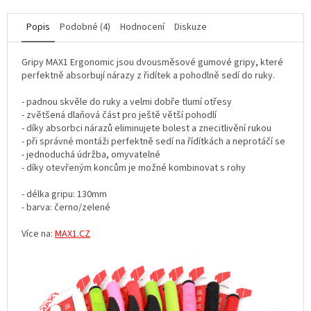
Popis
Podobné (4)
Hodnocení
Diskuze
Gripy MAX1 Ergonomic jsou dvousměsové gumové gripy, které
perfektně absorbují nárazy z řidítek a pohodlně sedí do ruky.
- padnou skvěle do ruky a velmi dobře tlumí otřesy
- zvětšená dlaňová část pro ještě větší pohodlí
- díky absorbci nárazů eliminujete bolest a znecitlivění rukou
- při správné montáži perfektně sedí na řídítkách a neprotáčí se
- jednoduchá údržba, omyvatelné
- díky otevřeným koncům je možné kombinovat s rohy
- délka gripu: 130mm
- barva: černo/zelené
Více na:
MAX1.CZ