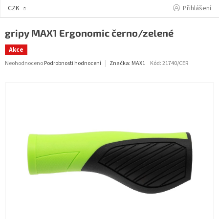
Přejít
Přihlášení
CZK
na
obsah
gripy MAX1 Ergonomic černo/zelené
Akce
Průměrné
Neohodnoceno
Podrobnosti hodnocení
Kód:
21740/CER
Značka:
MAX1
hodnocení
produktu
je
0,0
z
5
hvězdiček.