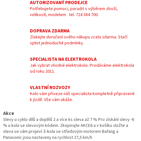
AUTORIZOVANÝ PRODEJCE
Potřebujete pomoci, poradit s výběrem zboží,
velikostí, modelem . tel. 724 384 700.
DOPRAVA ZDARMA
Získejte doručení svého nákupu zcela zdarma. Stačí
splnit jednoduché podmínky.
SPECIALISTA NA ELEKTROKOLA
Jak vybrat vhodné elektrokolo. Prodáváme elektrokola
od roku 2011.
VLASTNÍ ROZVOZY
Kolo vám přiveze náš specialista kompletně připravené
k jízdě. Vše vám ukáže.
Akce
Slevy u cyklo dílů a doplňů 2 a více ks sleva až 7 % Pro získání slevy -6
% u kola se slevovým kódem. Zkopirujte AKCE6 a v košíku vložte a
sleva se vám projeví. E-kola se středovým motorem Bafang a
Panasonic jsou nastaveny na rychlost 27,5 km/h