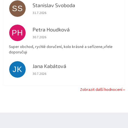
Stanislav Svoboda
SS
Hodnocení obchodu je 5 z 5 hvězdiček.
31.7.2026
Petra Houdková
PH
Hodnocení obchodu je 5 z 5 hvězdiček.
30.7.2026
Super obchod, rychlé doručení, kolo krásné a seřízene,vřele
doporučuji
Jana Kabátová
JK
Hodnocení obchodu je 5 z 5 hvězdiček.
30.7.2026
Zobrazit další hodnocení
Z
á