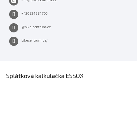
info
@
bike-centrum.cz
+420 724 384 700
@bike-centrum.cz
bikecentrum.cz/
×
Splátková kalkulačka ESSOX