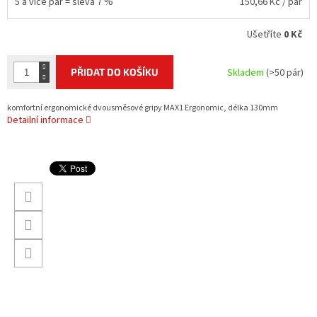
5 a více pár = sleva 7 %
150,66 Kč
/ pár
Ušetříte
0 Kč
PŘIDAT DO KOŠÍKU
Skladem
(>50 pár)
komfortní ergonomické dvousměsové gripy MAX1 Ergonomic, délka 130mm
Detailní informace