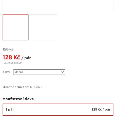
Měrná
150 Kč
cena:
128 Kč
/ pár
105,79 Kč bez DPH
Barva
Můžeme doručit do:
12.8.2026
Množstevní sleva
1 pár
128 Kč
/ pár