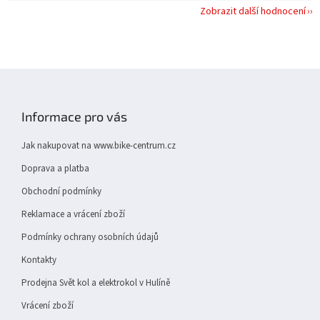
Zobrazit další hodnocení
Z
á
p
Informace pro vás
a
t
Jak nakupovat na www.bike-centrum.cz
í
Doprava a platba
Obchodní podmínky
Reklamace a vrácení zboží
Podmínky ochrany osobních údajů
Kontakty
Prodejna Svět kol a elektrokol v Hulíně
Vrácení zboží