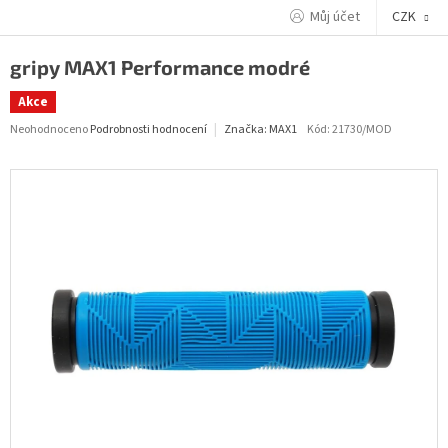
Přejít
Můj účet
CZK
na
obsah
gripy MAX1 Performance modré
Akce
Průměrné
Neohodnoceno
Podrobnosti hodnocení
Kód:
21730/MOD
Značka:
MAX1
hodnocení
produktu
je
0,0
z
5
hvězdiček.