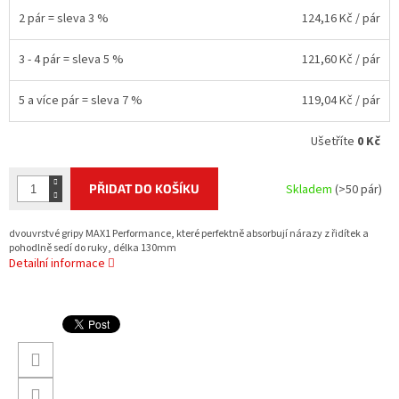
2 pár = sleva 3 %
124,16 Kč
/ pár
3 - 4 pár = sleva 5 %
121,60 Kč
/ pár
5 a více pár = sleva 7 %
119,04 Kč
/ pár
Ušetříte
0 Kč
PŘIDAT DO KOŠÍKU
Skladem
(>50 pár)
dvouvrstvé gripy MAX1 Performance, které perfektně absorbují nárazy z řidítek a
pohodlně sedí do ruky, délka 130mm
Detailní informace