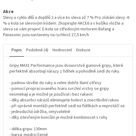
Akce
Slevy u cyklo dílů a doplňů 2 a více ks sleva až 7 % Pro získání slevy -6
% u kola se slevovým kódem. Zkopirujte AKCE6 a v košíku vložte a
sleva se vám projeví. E-kola se středovým motorem Bafang a
Panasonic jsou nastaveny na rychlost 27,5 km/h
Popis
Podobné (4)
Hodnocení
Diskuze
Gripy MAX1 Performance jsou dvouvrstvé gumové gripy, které
perfektně absorbují nárazy z řidítek a pohodlně sedí do ruky.
- padnou skvěle do ruky a velmi dobře tlumí otřesy
- pomocí propracovaného tvaru svrchní vrstvy se gripy
nesmekají a je možné je používat i bez rukavic
- díky absorbci nárazů eliminujete bolest a znecitlivění rukou
- při správné montáži perfektně sedí na řídítkách a neprotáčí se
- jednoduchá údržba, omyvatelné
- díky otevřeným koncům je možné kombinovat s rohy
- délka gripu: 130mm
- barva: modro/černé