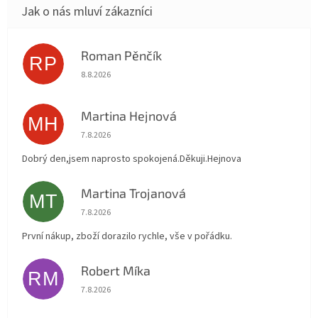
Roman Pěnčík
RP
Hodnocení obchodu je 5 z 5 hvězdiček.
8.8.2026
Martina Hejnová
MH
Hodnocení obchodu je 5 z 5 hvězdiček.
7.8.2026
Dobrý den,jsem naprosto spokojená.Děkuji.Hejnova
Martina Trojanová
MT
Hodnocení obchodu je 5 z 5 hvězdiček.
7.8.2026
První nákup, zboží dorazilo rychle, vše v pořádku.
Robert Míka
RM
Hodnocení obchodu je 5 z 5 hvězdiček.
7.8.2026