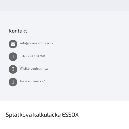
Kontakt
info
@
bike-centrum.cz
+420 724 384 700
@bike-centrum.cz
bikecentrum.cz/
×
Splátková kalkulačka ESSOX