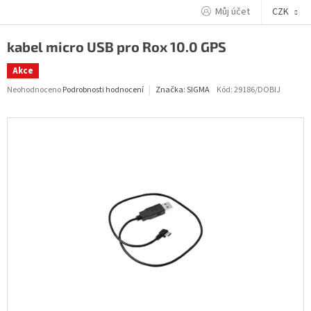
Přejít
Můj účet
CZK
na
obsah
kabel micro USB pro Rox 10.0 GPS
Akce
Průměrné
Neohodnoceno
Podrobnosti hodnocení
Kód:
29186/DOBIJ
Značka:
SIGMA
hodnocení
produktu
je
0,0
z
5
hvězdiček.