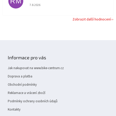
RM
Hodnocení obchodu je 5 z 5 hvězdiček.
7.8.2026
Zobrazit další hodnocení
Z
á
p
Informace pro vás
a
t
Jak nakupovat na www.bike-centrum.cz
í
Doprava a platba
Obchodní podmínky
Reklamace a vrácení zboží
Podmínky ochrany osobních údajů
Kontakty