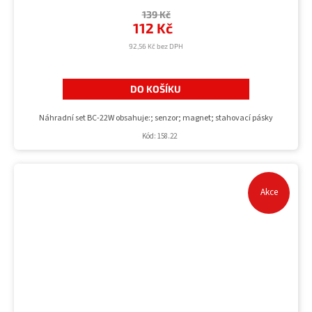
139 Kč
112 Kč
92,56 Kč bez DPH
DO KOŠÍKU
Náhradní set BC-22W obsahuje:; senzor; magnet; stahovací pásky
Kód:
158.22
Akce