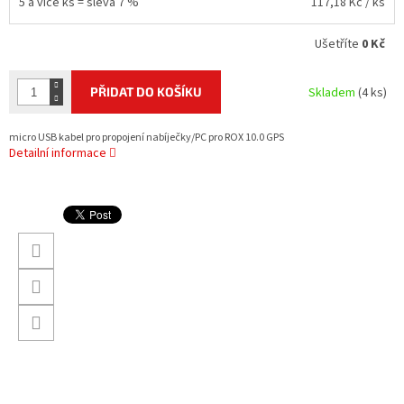
5 a více ks = sleva 7 %
117,18 Kč
/ ks
Ušetříte
0 Kč
PŘIDAT DO KOŠÍKU
Skladem
(4 ks)
micro USB kabel pro propojení nabíječky/PC pro ROX 10.0 GPS
Detailní informace