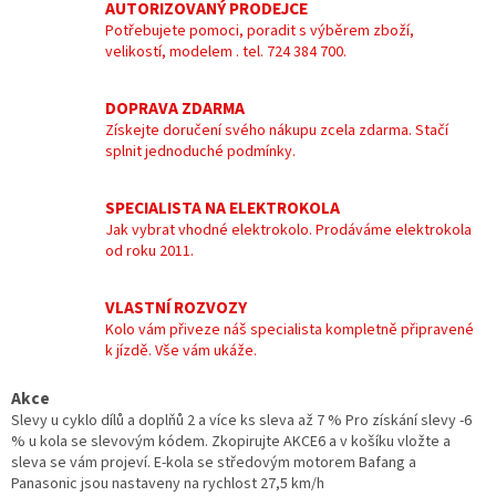
AUTORIZOVANÝ PRODEJCE
Potřebujete pomoci, poradit s výběrem zboží,
velikostí, modelem . tel. 724 384 700.
DOPRAVA ZDARMA
Získejte doručení svého nákupu zcela zdarma. Stačí
splnit jednoduché podmínky.
SPECIALISTA NA ELEKTROKOLA
Jak vybrat vhodné elektrokolo. Prodáváme elektrokola
od roku 2011.
VLASTNÍ ROZVOZY
Kolo vám přiveze náš specialista kompletně připravené
k jízdě. Vše vám ukáže.
Akce
Slevy u cyklo dílů a doplňů 2 a více ks sleva až 7 % Pro získání slevy -6
% u kola se slevovým kódem. Zkopirujte AKCE6 a v košíku vložte a
sleva se vám projeví. E-kola se středovým motorem Bafang a
Panasonic jsou nastaveny na rychlost 27,5 km/h