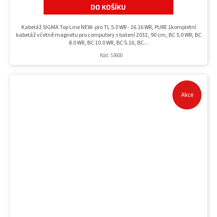
DO KOŠÍKU
Kabeláž SIGMA Top Line NEW- pro TL 5.0 WR - 16.16 WR, PURE 1kompletní
kabeláž včetně magnetu pro computery s baterií 2032, 90 cm, BC 5.0 WR, BC
8.0 WR, BC 10.0 WR, BC 5.16, BC...
Kód:
53600
Akce