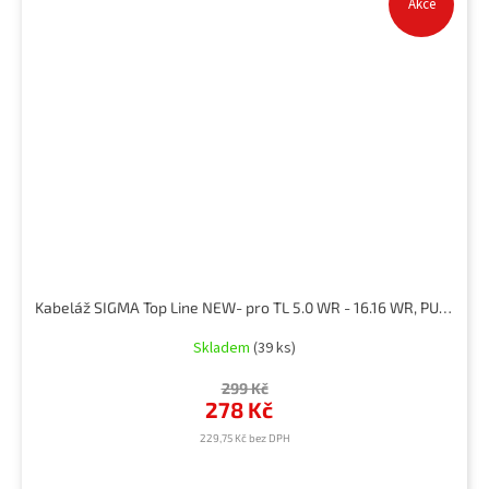
Akce
Kabeláž SIGMA Top Line NEW- pro TL 5.0 WR - 16.16 WR, PURE 1
Skladem
(39 ks)
299 Kč
278 Kč
229,75 Kč bez DPH