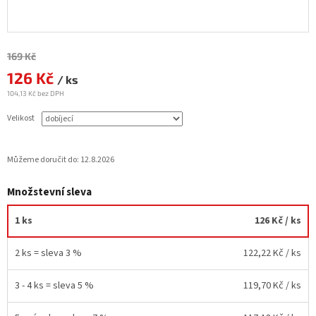
Měrná
169 Kč
cena:
126 Kč
/ ks
104,13 Kč bez DPH
Velikost
Můžeme doručit do:
12.8.2026
Množstevní sleva
1 ks
126 Kč
/ ks
2 ks = sleva 3 %
122,22 Kč
/ ks
3 - 4 ks = sleva 5 %
119,70 Kč
/ ks