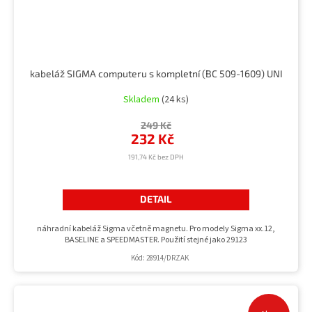
kabeláž SIGMA computeru s kompletní (BC 509-1609) UNI
Skladem
(24 ks)
249 Kč
232 Kč
191,74 Kč bez DPH
DETAIL
náhradní kabeláž Sigma včetně magnetu. Pro modely Sigma xx.12,
BASELINE a SPEEDMASTER. Použití stejné jako 29123
Kód:
28914/DRZAK