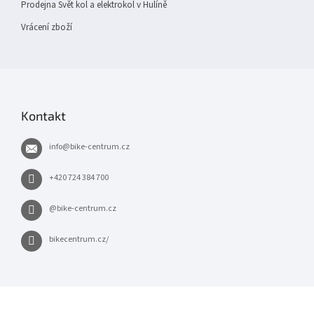
Prodejna Svět kol a elektrokol v Hulíně
Vrácení zboží
Kontakt
info
@
bike-centrum.cz
+420 724 384 700
@bike-centrum.cz
bikecentrum.cz/
×