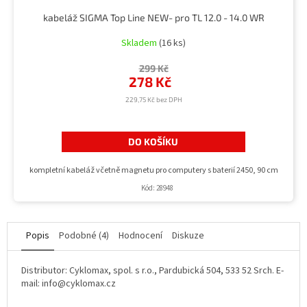
kabeláž SIGMA Top Line NEW- pro TL 12.0 - 14.0 WR
Skladem
(16 ks)
299 Kč
278 Kč
229,75 Kč bez DPH
DO KOŠÍKU
kompletní kabeláž včetně magnetu pro computery s baterií 2450, 90 cm
Kód:
28948
Popis
Podobné (4)
Hodnocení
Diskuze
Distributor: Cyklomax, spol. s r.o., Pardubická 504, 533 52 Srch. E-
mail: info@cyklomax.cz