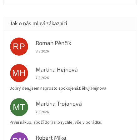
Roman Pěnčík
RP
Hodnocení obchodu je 5 z 5 hvězdiček.
8.8.2026
Martina Hejnová
MH
Hodnocení obchodu je 5 z 5 hvězdiček.
7.8.2026
Dobrý den,jsem naprosto spokojená.Děkuji.Hejnova
Martina Trojanová
MT
Hodnocení obchodu je 5 z 5 hvězdiček.
7.8.2026
První nákup, zboží dorazilo rychle, vše v pořádku.
Robert Míka