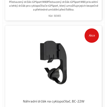
Předsazený držák iGPSport M80Předsazený držák iGPSport M80 je kvalitní
a lehký držák pro cyklopočítače iGPSport, který umožňuje jejich bezpečné
a přehledné umístění před řídítka.
Kód:
565405
Akce
Náhradní držák na cyklopočítač, BC-22W