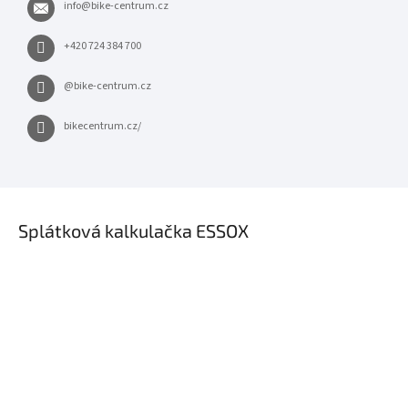
info
@
bike-centrum.cz
+420 724 384 700
@bike-centrum.cz
bikecentrum.cz/
×
Splátková kalkulačka ESSOX