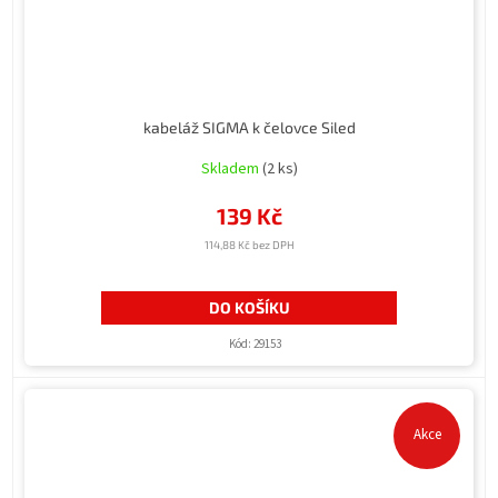
kabeláž SIGMA k čelovce Siled
Skladem
(2 ks)
139 Kč
114,88 Kč bez DPH
DO KOŠÍKU
Kód:
29153
Akce