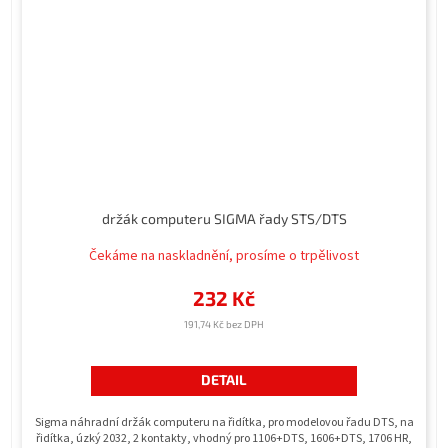
držák computeru SIGMA řady STS/DTS
Čekáme na naskladnění, prosíme o trpělivost
232 Kč
191,74 Kč bez DPH
DETAIL
Sigma náhradní držák computeru na řidítka, pro modelovou řadu DTS, na
řidítka, úzký 2032, 2 kontakty, vhodný pro 1106+DTS, 1606+DTS, 1706 HR,