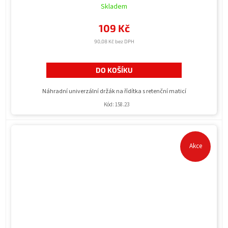
Skladem
109 Kč
90,08 Kč bez DPH
DO KOŠÍKU
Náhradní univerzální držák na řídítka s retenční maticí
Kód:
158.23
Akce