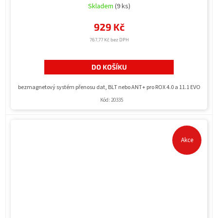
Skladem
(9 ks)
929 Kč
767,77 Kč bez DPH
DO KOŠÍKU
bezmagnetový systém přenosu dat, BLT nebo ANT+ pro ROX 4.0 a 11.1 EVO
Kód:
20335
Akce