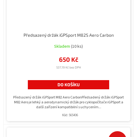
Předsazený držák iGPSport M82S Aero Carbon
Skladem
(10 ks)
650 Kč
537,19 Kč bez DPH
DO KOŠÍKU
Předsazený držák iGPSport M82 Aero CarbonPředsadený držák iGPSport
M82 Aero je lehký a aerodynamický držák pro cyklopočítače iGPSport a
další zařízení kompatibilní s uchycením...
Kód:
565406