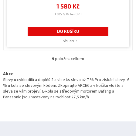
1 580 Kč
1 305,79 Kč bez DPH
DO KOŠÍKU
Kód:
28997
9
položek celkem
O
v
l
Akce
á
Slevy u cyklo dílů a doplňů 2 a více ks sleva až 7 % Pro získání slevy -6
d
% u kola se slevovým kódem. Zkopirujte AKCE6 a v košíku vložte a
a
sleva se vám projeví. E-kola se středovým motorem Bafang a
c
Panasonic jsou nastaveny na rychlost 27,5 km/h
í
p
r
v
Z
k
y
á