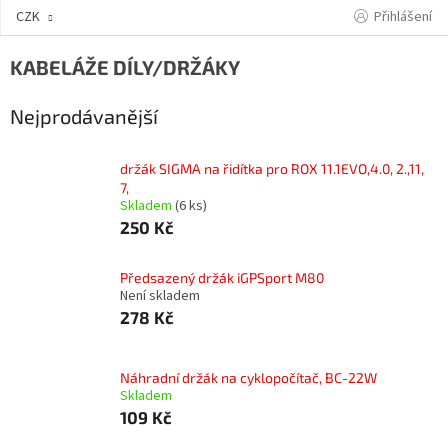
Přejít
Přihlášení
CZK
na
obsah
KABELÁŽE DÍLY/DRŽÁKY
Nejprodávanější
držák SIGMA na řidítka pro ROX 11.1EVO,4.0, 2.,11,
7,
Skladem
(6 ks)
250 Kč
Předsazený držák iGPSport M80
Není skladem
278 Kč
Náhradní držák na cyklopočítač, BC-22W
Skladem
109 Kč