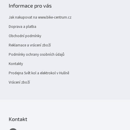
v
p
Informace pro vás
ý
a
p
t
i
Jak nakupovat na www.bike-centrum.cz
í
s
Doprava a platba
u
Obchodní podmínky
Reklamace a vrácení zboží
Podmínky ochrany osobních údajů
Kontakty
Prodejna Svět kol a elektrokol v Hulíně
Vrácení zboží
Kontakt