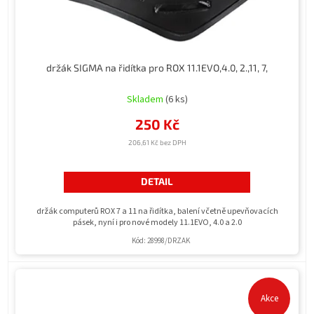
k
t
ů
držák SIGMA na řidítka pro ROX 11.1EVO,4.0, 2.,11, 7,
Průměrné
hodnocení
Skladem
(6 ks)
produktu
250 Kč
je
5,0
206,61 Kč bez DPH
z
5
hvězdiček.
DETAIL
držák computerů ROX 7 a 11 na řidítka, balení včetně upevňovacích
pásek, nyní i pro nové modely 11.1EVO, 4.0 a 2.0
Kód:
28998/DRZAK
Akce