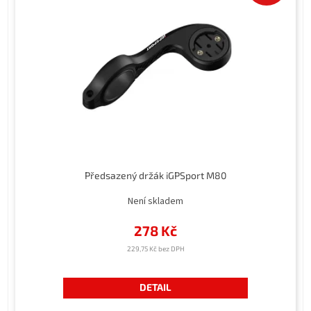
Předsazený držák iGPSport M80
Není skladem
278 Kč
229,75 Kč bez DPH
DETAIL