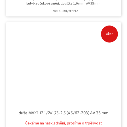
butylkaučukové směsi, tloušťka 1,0 mm, AV 35 mm
Kód:
511301/VEN/12
Akce
duše MAX1 12 1/2×1,75-2,5 (45/62-203) AV 36 mm
Čekáme na naskladnění, prosíme o trpělivost