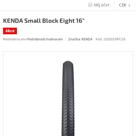
Přejít
Můj účet
CZK
na
obsah
KENDA Small Block Eight 16"
Akce
Průměrné
Neohodnoceno
Podrobnosti hodnocení
Kód:
152653/PAT/16
Značka:
KENDA
hodnocení
produktu
je
0,0
z
5
hvězdiček.