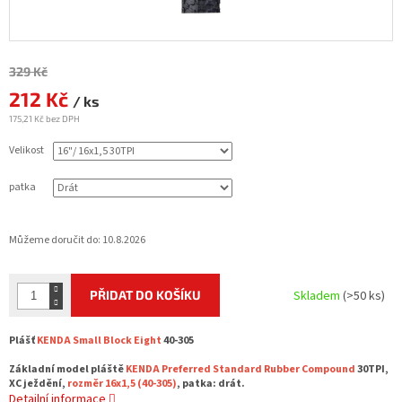
Měrná
329 Kč
cena:
212 Kč
/ ks
175,21 Kč bez DPH
Velikost
patka
Můžeme doručit do:
10.8.2026
PŘIDAT DO KOŠÍKU
Skladem
(>50 ks)
Plášť
KENDA Small Block Eight
40-305
Základní model pláště
KENDA Preferred Standard Rubber Compound
30TPI,
XC ježdění,
rozměr 16x1,5 (40-305)
, patka: drát.
Detailní informace