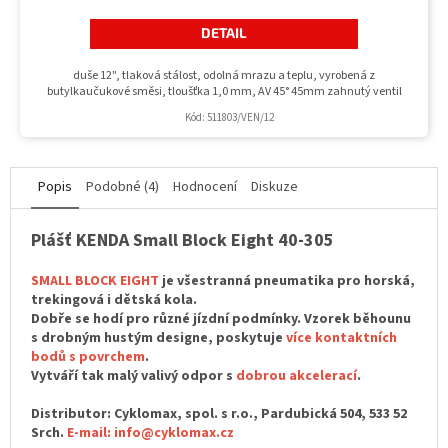
DETAIL
duše 12", tlaková stálost, odolná mrazu a teplu, vyrobená z
butylkaučukové směsi, tloušťka 1,0 mm, AV 45° 45mm zahnutý ventil
Kód:
511803/VEN/12
Popis
Podobné (4)
Hodnocení
Diskuze
Plášť KENDA Small Block Eight 40-305
SMALL BLOCK EIGHT
je všestranná pneumatika pro horská,
trekingová i dětská kola.
Dobře se hodí pro různé jízdní podmínky. Vzorek běhounu
s drobným hustým designe, poskytuje
více kontaktních
bodů s povrchem
.
Vytváří tak malý valivý odpor s
dobrou akcelerací
.
Distributor: Cyklomax, spol. s r.o., Pardubická 504, 533 52
Srch.
E-mail: info@cyklomax.cz