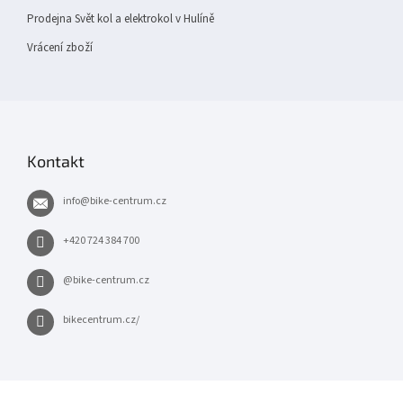
Prodejna Svět kol a elektrokol v Hulíně
Vrácení zboží
Kontakt
info
@
bike-centrum.cz
+420 724 384 700
@bike-centrum.cz
bikecentrum.cz/
×