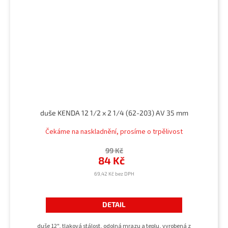
duše KENDA 12 1/2 x 2 1/4 (62-203) AV 35 mm
Čekáme na naskladnění, prosíme o trpělivost
99 Kč
84 Kč
69,42 Kč bez DPH
DETAIL
duše 12", tlaková stálost, odolná mrazu a teplu, vyrobená z