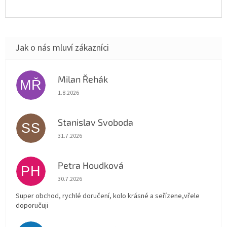
Milan Řehák
MŘ
Hodnocení obchodu je 5 z 5 hvězdiček.
1.8.2026
Stanislav Svoboda
SS
Hodnocení obchodu je 5 z 5 hvězdiček.
31.7.2026
Petra Houdková
PH
Hodnocení obchodu je 5 z 5 hvězdiček.
30.7.2026
Super obchod, rychlé doručení, kolo krásné a seřízene,vřele
doporučuji