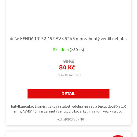
duše KENDA 10" 52-152 AV 45° 45 mm zahnutý ventil nebalená
Skladem
(>50 ks)
99 Kč
84 Kč
69,42 Kč bez DPH
DETAIL
butylkaučuková směs, tlaková stálost, odolná mrazu a teplu, tloušťka 1,0
mm, AV 45° 45mm zahnutý ventil, pro kočárky, invalidní vozíky a pod.
Kód:
510100/VEN/10