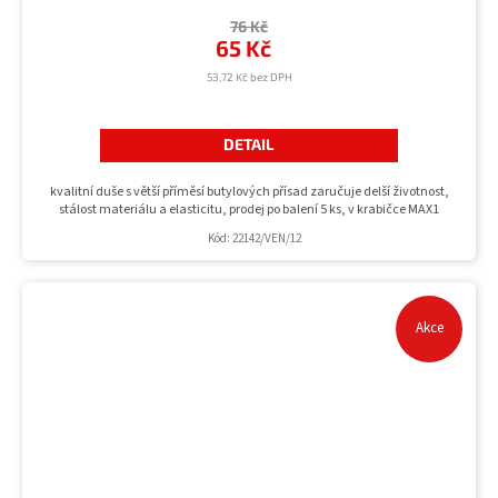
76 Kč
65 Kč
53,72 Kč bez DPH
DETAIL
kvalitní duše s větší příměsí butylových přísad zaručuje delší životnost,
stálost materiálu a elasticitu, prodej po balení 5 ks, v krabičce MAX1
Kód:
22142/VEN/12
Akce