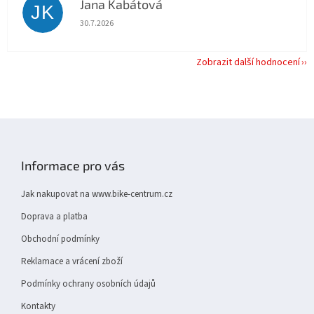
Jana Kabátová
JK
Hodnocení obchodu je 5 z 5 hvězdiček.
30.7.2026
Zobrazit další hodnocení
Z
á
p
Informace pro vás
a
t
Jak nakupovat na www.bike-centrum.cz
í
Doprava a platba
Obchodní podmínky
Reklamace a vrácení zboží
Podmínky ochrany osobních údajů
Kontakty