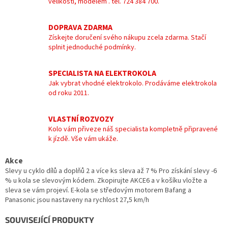
velikostí, modelem . tel. 724 384 700.
DOPRAVA ZDARMA
Získejte doručení svého nákupu zcela zdarma. Stačí
splnit jednoduché podmínky.
SPECIALISTA NA ELEKTROKOLA
Jak vybrat vhodné elektrokolo. Prodáváme elektrokola
od roku 2011.
VLASTNÍ ROZVOZY
Kolo vám přiveze náš specialista kompletně připravené
k jízdě. Vše vám ukáže.
Akce
Slevy u cyklo dílů a doplňů 2 a více ks sleva až 7 % Pro získání slevy -6
% u kola se slevovým kódem. Zkopirujte AKCE6 a v košíku vložte a
sleva se vám projeví. E-kola se středovým motorem Bafang a
Panasonic jsou nastaveny na rychlost 27,5 km/h
SOUVISEJÍCÍ PRODUKTY