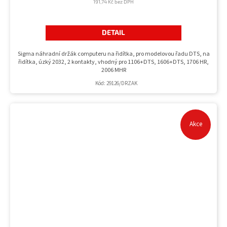
191,74 Kč bez DPH
DETAIL
Sigma náhradní držák computeru na řidítka, pro modelovou řadu DTS, na
řidítka, úzký 2032, 2 kontakty, vhodný pro 1106+DTS, 1606+DTS, 1706 HR,
2006 MHR
Kód:
29126/DRZAK
Akce