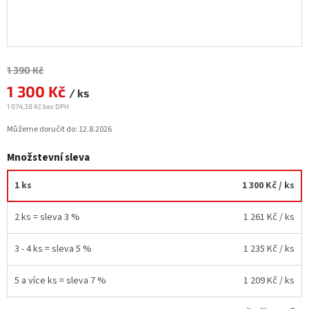
Měrná
1 390 Kč
cena:
1 300 Kč
/ ks
1 074,38 Kč bez DPH
Můžeme doručit do:
12.8.2026
Množstevní sleva
1 ks
1 300 Kč
/ ks
2 ks = sleva 3 %
1 261 Kč
/ ks
3 - 4 ks = sleva 5 %
1 235 Kč
/ ks
5 a více ks = sleva 7 %
1 209 Kč
/ ks