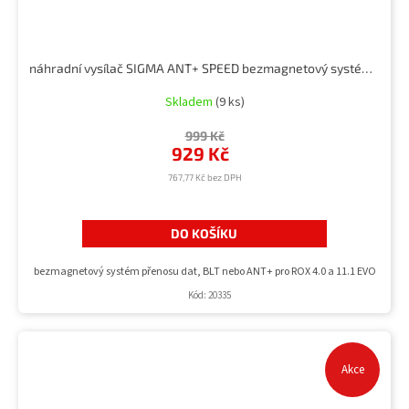
náhradní vysílač SIGMA ANT+ SPEED bezmagnetový systém pro ROX 4.0 a 11.1 EVO
Skladem
(9 ks)
999 Kč
929 Kč
767,77 Kč bez DPH
DO KOŠÍKU
bezmagnetový systém přenosu dat, BLT nebo ANT+ pro ROX 4.0 a 11.1 EVO
Kód:
20335
Akce