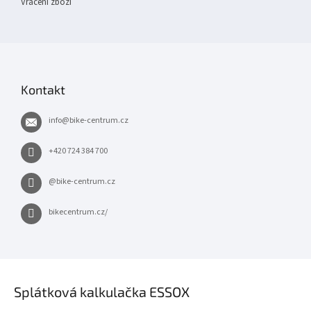
Vrácení zboží
Kontakt
info
@
bike-centrum.cz
+420 724 384 700
@bike-centrum.cz
bikecentrum.cz/
×
Splátková kalkulačka ESSOX