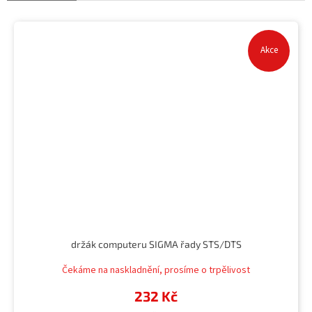
Akce
držák computeru SIGMA řady STS/DTS
Čekáme na naskladnění, prosíme o trpělivost
232 Kč