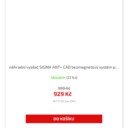
náhradní vysílač SIGMA ANT+ CAD bezmagnetový systém pro ROX 4.0 a 11.1 EVO
Skladem
(15 ks)
999 Kč
929 Kč
767,77 Kč bez DPH
DO KOŠÍKU