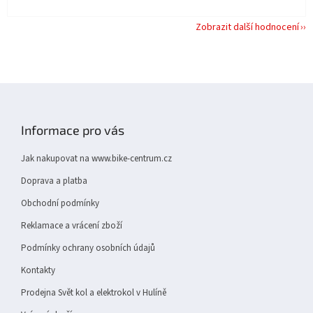
Zobrazit další hodnocení
Z
á
p
Informace pro vás
a
t
Jak nakupovat na www.bike-centrum.cz
í
Doprava a platba
Obchodní podmínky
Reklamace a vrácení zboží
Podmínky ochrany osobních údajů
Kontakty
Prodejna Svět kol a elektrokol v Hulíně