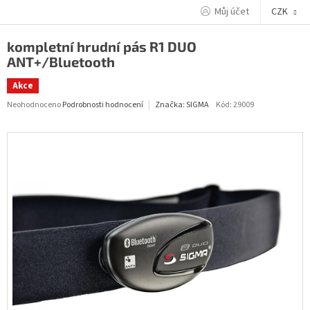
Přejít
Můj účet
CZK
na
obsah
kompletní hrudní pás R1 DUO
ANT+/Bluetooth
Akce
Průměrné
Neohodnoceno
Podrobnosti hodnocení
Kód:
29009
Značka:
SIGMA
hodnocení
produktu
je
0,0
z
5
hvězdiček.