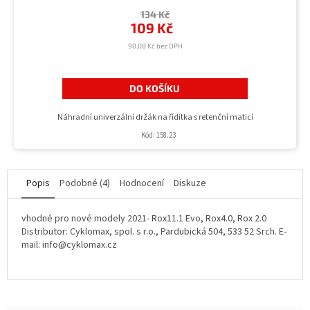
134 Kč
109 Kč
90,08 Kč bez DPH
DO KOŠÍKU
Náhradní univerzální držák na řídítka s retenční maticí
Kód:
158.23
Popis
Podobné (4)
Hodnocení
Diskuze
vhodné pro nové modely 2021- Rox11.1 Evo, Rox4.0, Rox 2.0
Distributor: Cyklomax, spol. s r.o., Pardubická 504, 533 52 Srch. E-
mail: info@cyklomax.cz