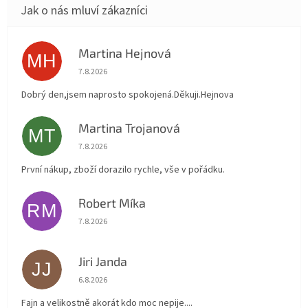
Martina Hejnová
MH
Hodnocení obchodu je 5 z 5 hvězdiček.
7.8.2026
Dobrý den,jsem naprosto spokojená.Děkuji.Hejnova
Martina Trojanová
MT
Hodnocení obchodu je 5 z 5 hvězdiček.
7.8.2026
První nákup, zboží dorazilo rychle, vše v pořádku.
Robert Míka
RM
Hodnocení obchodu je 5 z 5 hvězdiček.
7.8.2026
Jiri Janda
JJ
Hodnocení obchodu je 5 z 5 hvězdiček.
6.8.2026
Fajn a velikostně akorát kdo moc nepije....