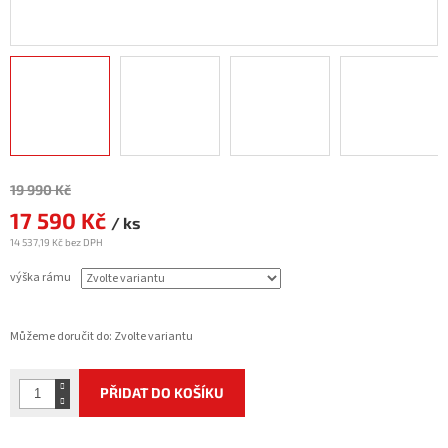
Měrná
19 990 Kč
cena:
17 590 Kč
/ ks
14 537,19 Kč bez DPH
výška rámu
Můžeme doručit do:
Zvolte variantu
PŘIDAT DO KOŠÍKU