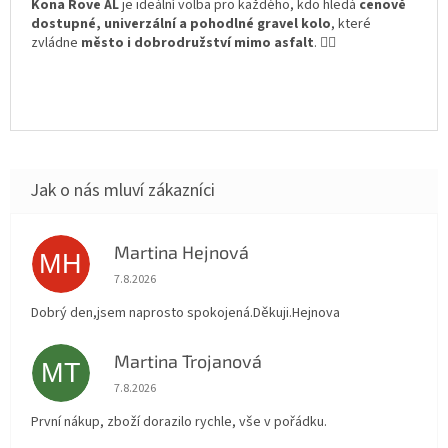
Kona Rove AL
je ideální volba pro každého, kdo hledá
cenově
dostupné, univerzální a pohodlné gravel kolo
, které
zvládne
město i dobrodružství mimo asfalt
. 🚴‍♂️
Martina Hejnová
MH
Hodnocení obchodu je 5 z 5 hvězdiček.
7.8.2026
Dobrý den,jsem naprosto spokojená.Děkuji.Hejnova
Martina Trojanová
MT
Hodnocení obchodu je 5 z 5 hvězdiček.
7.8.2026
První nákup, zboží dorazilo rychle, vše v pořádku.