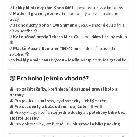
✔
Lehký hliníkový rám Kona 6061
– pevnost + nízká hmotnost
✔
Moderní gravel geometrie
– pohodlný posed na dlouhé
trasy
✔
Jednoduchý pohon 1×8 Shimano ESSA
– snadné ovládání a
nízká údržba ⚙️
✔
Kotoučové brzdy Tektro Mira CX
– spolehlivý brzdný výkon
🛑
✔
Pláště Maxxis Rambler 700×40 mm
– ideální na asfalt i
šotolinu 🌍
✔
Skvělý poměr cena/výkon
– ideální vstup do světa gravel kol
🟢
Pro koho je kolo vhodné?
👤 Pro
začátečníky
, kteří hledají
dostupné gravel kolo s
berany
👤 Pro jezdce na
město, cyklostezky i lehký terén
👤 Pro
studenty a každodenní dojíždění
🚶‍♂️➡️🚴‍♂️
👤 Pro cyklisty, kteří chtějí
jednoduchý a spolehlivý bike bez
složité údržby
👤 Pro dobrodruhy, kteří chtějí zkusit
gravel a bikepacking