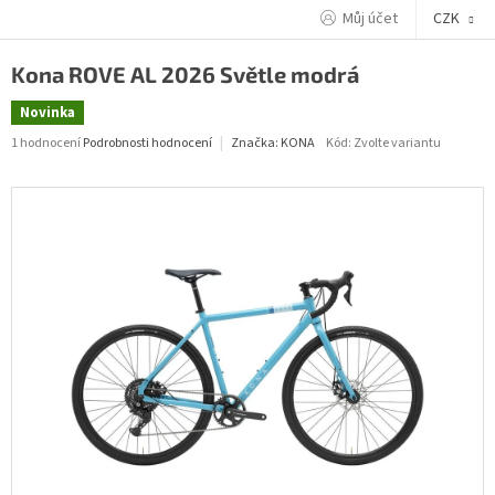
Přejít
Můj účet
CZK
na
obsah
Kona ROVE AL 2026 Světle modrá
Novinka
Průměrné
1 hodnocení
Podrobnosti hodnocení
Kód:
Zvolte variantu
Značka:
KONA
hodnocení
produktu
je
5,0
z
5
hvězdiček.