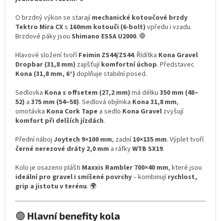
O brzdný výkon se starají
mechanické kotoučové brzdy
Tektro Mira CX
s
160mm kotouči (6-bolt)
vpředu i vzadu.
Brzdové páky jsou
Shimano ESSA U2000
. 🛑
Hlavové složení tvoří
Feimin ZS44/ZS44
. Řídítka
Kona Gravel
Dropbar (31,8 mm)
zajišťují
komfortní úchop
. Představec
Kona (31,8 mm, 6°)
doplňuje stabilní posed.
Sedlovka
Kona s offsetem (27,2 mm)
má délku
350 mm (48–
52)
a
375 mm (54–58)
. Sedlová objímka
Kona 31,8 mm
,
omotávka
Kona Cork Tape
a sedlo
Kona Gravel
zvyšují
komfort při delších jízdách
.
Přední náboj
Joytech 9×100 mm
, zadní
10×135 mm
. Výplet tvoří
černé nerezové dráty 2,0 mm
a ráfky
WTB SX19
.
Kolo je osazeno plášti
Maxxis Rambler 700×40 mm
, které jsou
ideální pro gravel i smíšené povrchy
– kombinují
rychlost,
grip a jistotu v terénu
. 🌍
🟢
Hlavní benefity kola