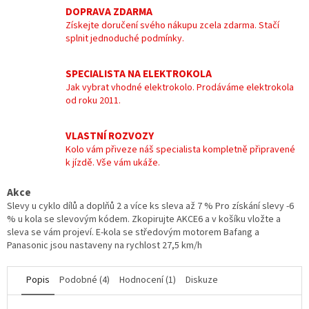
DOPRAVA ZDARMA
Získejte doručení svého nákupu zcela zdarma. Stačí
splnit jednoduché podmínky.
SPECIALISTA NA ELEKTROKOLA
Jak vybrat vhodné elektrokolo. Prodáváme elektrokola
od roku 2011.
VLASTNÍ ROZVOZY
Kolo vám přiveze náš specialista kompletně připravené
k jízdě. Vše vám ukáže.
Akce
Slevy u cyklo dílů a doplňů 2 a více ks sleva až 7 % Pro získání slevy -6
% u kola se slevovým kódem. Zkopirujte AKCE6 a v košíku vložte a
sleva se vám projeví. E-kola se středovým motorem Bafang a
Panasonic jsou nastaveny na rychlost 27,5 km/h
Popis
Podobné (4)
Hodnocení (1)
Diskuze