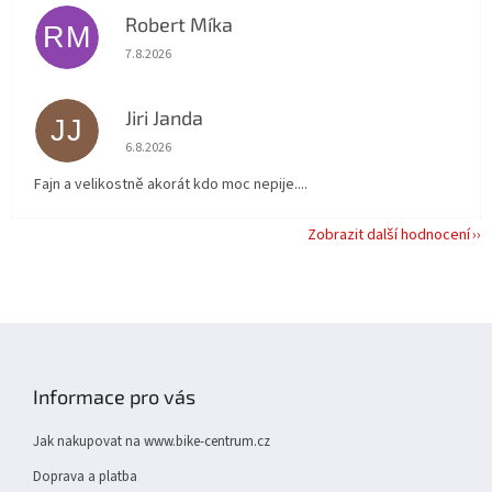
Robert Míka
RM
Hodnocení obchodu je 5 z 5 hvězdiček.
7.8.2026
Jiri Janda
JJ
Hodnocení obchodu je 5 z 5 hvězdiček.
6.8.2026
Fajn a velikostně akorát kdo moc nepije....
Zobrazit další hodnocení
Z
á
p
Informace pro vás
a
t
Jak nakupovat na www.bike-centrum.cz
í
Doprava a platba