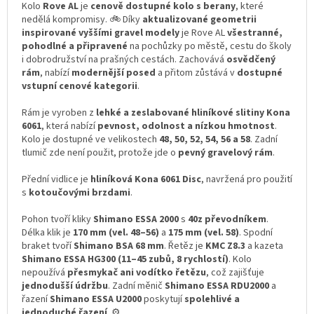
Kolo
Rove AL
je
cenově dostupné kolo s berany
, které
nedělá kompromisy. 🚲 Díky
aktualizované geometrii
inspirované vyššími gravel modely
je Rove AL
všestranné,
pohodlné a připravené
na pochůzky po městě, cestu do školy
i dobrodružství na prašných cestách. Zachovává
osvědčený
rám
, nabízí
modernější posed
a přitom zůstává v
dostupné
vstupní cenové kategorii
.
Rám je vyroben z
lehké a zeslabované hliníkové slitiny Kona
6061
, která nabízí
pevnost, odolnost a nízkou hmotnost
.
Kolo je dostupné ve velikostech
48, 50, 52, 54, 56 a 58
. Zadní
tlumič zde není použit, protože jde o
pevný gravelový rám
.
Přední vidlice je
hliníková Kona 6061 Disc
, navržená pro použití
s
kotoučovými brzdami
.
Pohon tvoří kliky
Shimano ESSA 2000
s
40z převodníkem
.
Délka klik je
170 mm (vel. 48–56)
a
175 mm (vel. 58)
. Spodní
braket tvoří
Shimano BSA 68 mm
. Řetěz je
KMC Z8.3
a kazeta
Shimano ESSA HG300 (11–45 zubů, 8 rychlostí)
. Kolo
nepoužívá
přesmykač ani vodítko řetězu
, což zajišťuje
jednodušší údržbu
. Zadní měnič
Shimano ESSA RDU2000
a
řazení
Shimano ESSA U2000
poskytují
spolehlivé a
jednoduché řazení
. ⚙️