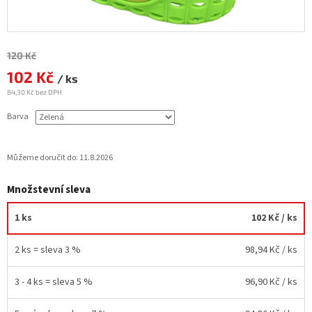
Měrná
120 Kč
cena:
102 Kč
/ ks
84,30 Kč bez DPH
Barva
Můžeme doručit do:
11.8.2026
Množstevní sleva
1 ks
102 Kč
/ ks
2 ks = sleva 3 %
98,94 Kč
/ ks
3 - 4 ks = sleva 5 %
96,90 Kč
/ ks