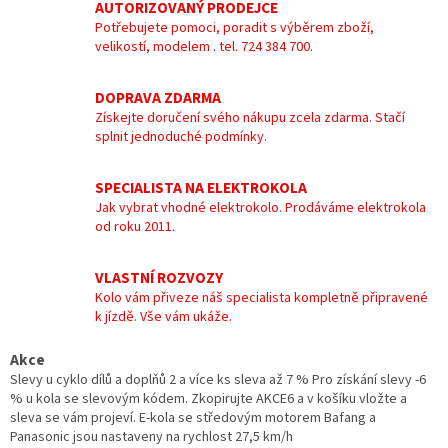
AUTORIZOVANÝ PRODEJCE
Potřebujete pomoci, poradit s výběrem zboží,
velikostí, modelem . tel. 724 384 700.
DOPRAVA ZDARMA
Získejte doručení svého nákupu zcela zdarma. Stačí
splnit jednoduché podmínky.
SPECIALISTA NA ELEKTROKOLA
Jak vybrat vhodné elektrokolo. Prodáváme elektrokola
od roku 2011.
VLASTNÍ ROZVOZY
Kolo vám přiveze náš specialista kompletně připravené
k jízdě. Vše vám ukáže.
Akce
Slevy u cyklo dílů a doplňů 2 a více ks sleva až 7 % Pro získání slevy -6
% u kola se slevovým kódem. Zkopirujte AKCE6 a v košíku vložte a
sleva se vám projeví. E-kola se středovým motorem Bafang a
Panasonic jsou nastaveny na rychlost 27,5 km/h