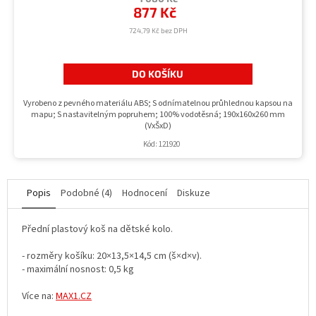
877 Kč
724,79 Kč bez DPH
DO KOŠÍKU
Vyrobeno z pevného materiálu ABS; S odnímatelnou průhlednou kapsou na
mapu; S nastavitelným popruhem; 100% vodotěsná; 190x160x260 mm
(VxŠxD)
Kód:
121920
Popis
Podobné (4)
Hodnocení
Diskuze
Přední plastový koš na dětské kolo.
- rozměry košíku: 20×13,5×14,5 cm (š×d×v).
- maximální nosnost: 0,5 kg
Více na:
MAX1.CZ