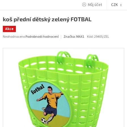
Přejít
Můj účet
CZK
na
obsah
koš přední dětský zelený FOTBAL
Akce
Průměrné
Neohodnoceno
Podrobnosti hodnocení
Kód:
29405/ZEL
Značka:
MAX1
hodnocení
produktu
je
0,0
z
5
hvězdiček.