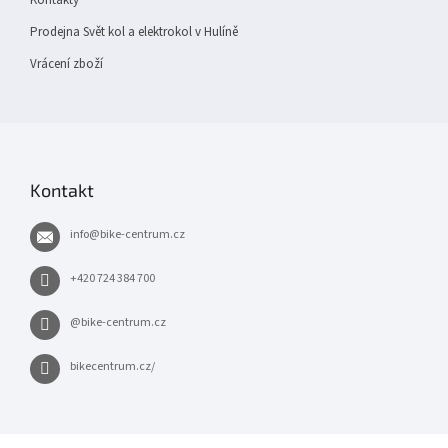
Prodejna Svět kol a elektrokol v Hulíně
Vrácení zboží
Kontakt
info
@
bike-centrum.cz
+420 724 384 700
@bike-centrum.cz
bikecentrum.cz/
×