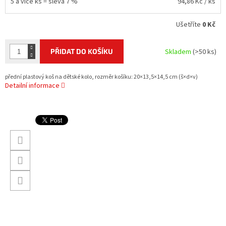
5 a více ks = sleva 7 %
94,86 Kč
/ ks
Ušetříte
0 Kč
PŘIDAT DO KOŠÍKU
Skladem
(>50 ks)
přední plastový koš na dětské kolo, rozměr košíku: 20×13,5×14,5 cm (š×d×v)
Detailní informace