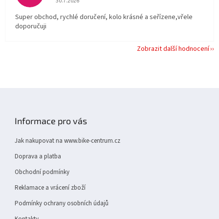
30.7.2026
Super obchod, rychlé doručení, kolo krásné a seřízene,vřele
doporučuji
Zobrazit další hodnocení
Z
á
p
Informace pro vás
a
t
Jak nakupovat na www.bike-centrum.cz
í
Doprava a platba
Obchodní podmínky
Reklamace a vrácení zboží
Podmínky ochrany osobních údajů
Kontakty