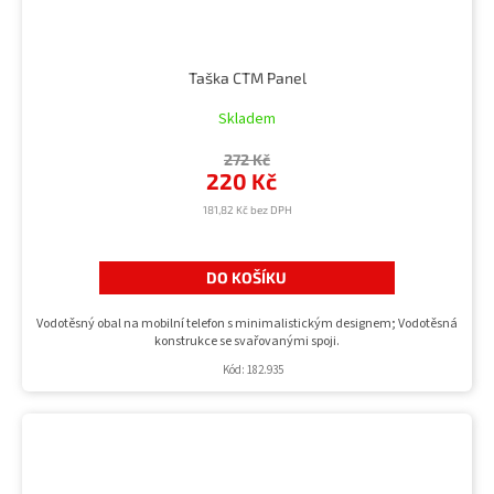
Taška CTM Panel
Skladem
272 Kč
220 Kč
181,82 Kč bez DPH
DO KOŠÍKU
Vodotěsný obal na mobilní telefon s minimalistickým designem; Vodotěsná
konstrukce se svařovanými spoji.
Kód:
182.935