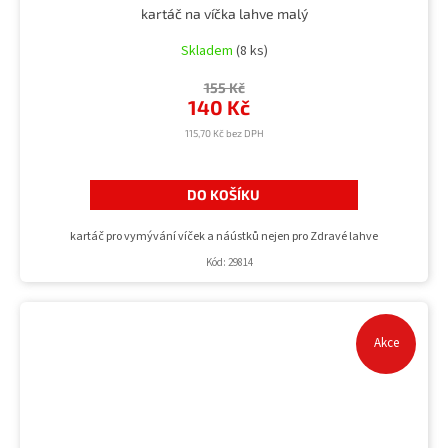
kartáč na víčka lahve malý
Skladem
(8 ks)
155 Kč
140 Kč
115,70 Kč bez DPH
DO KOŠÍKU
kartáč pro vymývání víček a náústků nejen pro Zdravé lahve
Kód:
29814
Akce