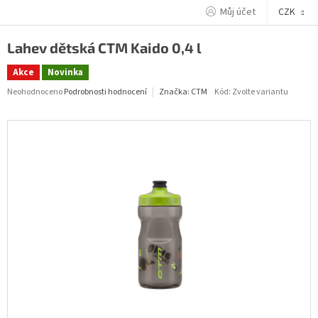
Přejít
Můj účet
CZK
na
obsah
Lahev dětská CTM Kaido 0,4 l
Akce
Novinka
Průměrné
Neohodnoceno
Podrobnosti hodnocení
Kód:
Zvolte variantu
Značka:
CTM
hodnocení
produktu
je
0,0
z
5
hvězdiček.