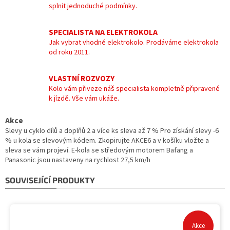
splnit jednoduché podmínky.
SPECIALISTA NA ELEKTROKOLA
Jak vybrat vhodné elektrokolo. Prodáváme elektrokola
od roku 2011.
VLASTNÍ ROZVOZY
Kolo vám přiveze náš specialista kompletně připravené
k jízdě. Vše vám ukáže.
Akce
Slevy u cyklo dílů a doplňů 2 a více ks sleva až 7 % Pro získání slevy -6
% u kola se slevovým kódem. Zkopirujte AKCE6 a v košíku vložte a
sleva se vám projeví. E-kola se středovým motorem Bafang a
Panasonic jsou nastaveny na rychlost 27,5 km/h
SOUVISEJÍCÍ PRODUKTY
Akce