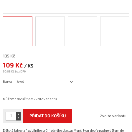
Měrná
135 Kč
cena:
109 Kč
/ KS
90,08 Kč bez DPH
Barva
Můžeme doručit do:
Zvolte variantu
PŘIDAT DO KOŠÍKU
Zvolte variantu
Dětská lahev z flexibilního průhledného plastu; Menší tvar dobře padne dětem do