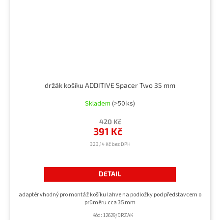
držák košíku ADDITIVE Spacer Two 35 mm
Skladem
(>50 ks)
420 Kč
391 Kč
323,14 Kč bez DPH
DETAIL
adaptér vhodný pro montáž košíku lahve na podložky pod představcem o
průměru cca 35 mm
Kód:
12629/DRZAK