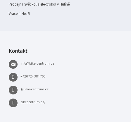
Prodejna Svět kol a elektrokol v Hulíně
Vrácení zboží
Kontakt
info
@
bike-centrum.cz
+420 724 384 700
@bike-centrum.cz
bikecentrum.cz/
×