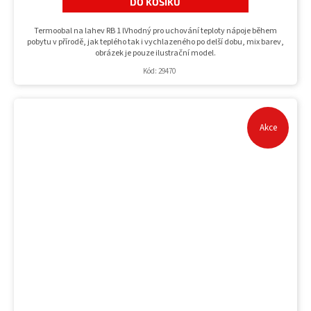
DO KOŠÍKU
Termoobal na lahev RB 1 lVhodný pro uchování teploty nápoje během
pobytu v přírodě, jak teplého tak i vychlazeného po delší dobu, mix barev,
obrázek je pouze ilustrační model.
Kód:
29470
Akce