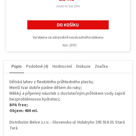
20,66 Kč bez DPH
DO KOŠÍKU
Vyrobena ze zdravotně nezávadného silikonu
Kód:
29707
Popis
Podobné (4)
Hodnocení
Diskuze
Značka
Dětská lahev z flexibilního průhledného plastu;
Menší tvar dobře padne dětem do ruky;
Měkký a příjemný náustek s dostatečným průtokem vody zajistí
bezproblémovou hydrataci;
BPA free;
Objem: 400 ml.
Distributor Belve s.r.o. - Slovensko ul. Holubyho 295 916 01 Stará
Turá