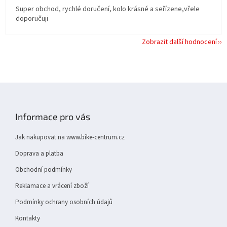
Super obchod, rychlé doručení, kolo krásné a seřízene,vřele
doporučuji
Zobrazit další hodnocení
Z
á
p
Informace pro vás
a
t
Jak nakupovat na www.bike-centrum.cz
í
Doprava a platba
Obchodní podmínky
Reklamace a vrácení zboží
Podmínky ochrany osobních údajů
Kontakty