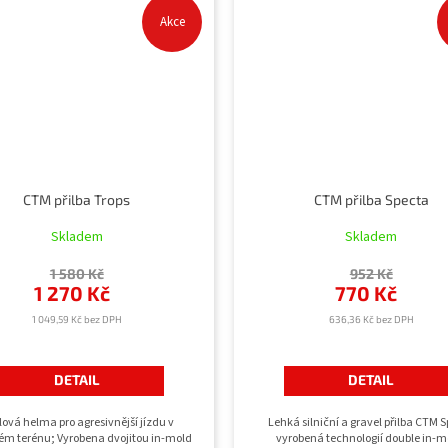
Akce
CTM přilba Trops
CTM přilba Specta
Skladem
Skladem
1 580 Kč
952 Kč
1 270 Kč
770 Kč
1 049,59 Kč bez DPH
636,36 Kč bez DPH
DETAIL
DETAIL
lová helma pro agresivnější jízdu v
Lehká silniční a gravel přilba CTM 
m terénu; Vyrobena dvojitou in-mold
vyrobená technologií double in-m