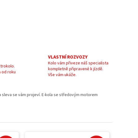
VLASTNÍ ROZVOZY
Kolo vám přiveze náš specialista
trokolo.
kompletně připravené k jízdě.
 od roku
Vše vám ukáže.
e a sleva se vám projeví. E-kola se středovým motorem