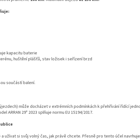
ňuje:
uje kapacitu baterie
terénu, huštění plášťů, stav ložisek i seřízení brzd
ou součástí balení.
ýjezdech) může docházet v extrémních podmínkách k přehřívání řídící jedno
Model ARRAN 29" 2023 splňuje normu EU 15194/2017.
publice
 a užívat si svůj volný čas, jak právě chcete. Přesně pro tento účel navrhu