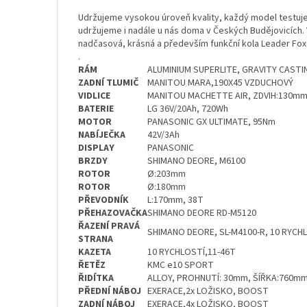
Udržujeme vysokou úroveň kvality, každý model testuj
udržujeme i nadále u nás doma v Českých Budějovicích. 
nadčasová, krásná a především funkční kola Leader Fox
.
RÁM
ALUMINIUM SUPERLITE, GRAVITY CAST
ZADNÍ TLUMIČ
MANITOU MARA,190X45 VZDUCHOVÝ
VIDLICE
MANITOU MACHETTE AIR, ZDVIH:130m
BATERIE
LG 36V/20Ah, 720Wh
MOTOR
PANASONIC GX ULTIMATE, 95Nm
NABÍJEČKA
42V/3Ah
DISPLAY
PANASONIC
BRZDY
SHIMANO DEORE, M6100
ROTOR
Ø:203mm
ROTOR
Ø:180mm
PŘEVODNÍK
L:170mm, 38T
PŘEHAZOVAČKA
SHIMANO DEORE RD-M5120
ŘAZENÍ PRAVÁ
SHIMANO DEORE, SL-M4100-R, 10 RYCH
STRANA
KAZETA
10 RYCHLOSTÍ,11-46T
ŘETĚZ
KMC e10 SPORT
ŘIDÍTKA
ALLOY, PROHNUTÍ: 30mm, ŠÍŘKA:760m
PŘEDNÍ NÁBOJ
EXERACE,2x LOŽISKO, BOOST
ZADNÍ NÁBOJ
EXERACE,4x LOŽISKO, BOOST