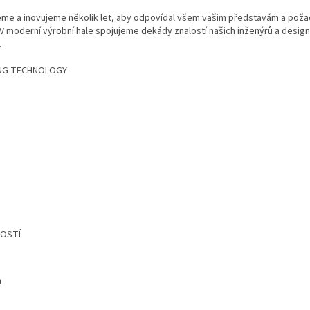
eme a inovujeme několik let, aby odpovídal všem vašim představám a poža
V moderní výrobní hale spojujeme dekády znalostí našich inženýrů a design
.
ING TECHNOLOGY
m
LOSTÍ
m