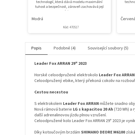
technologií, která dává modelu maximální
techno
tuhost a bezpečnost, zároveň zachovává její
nízkou...
Modrá
Červen
Kód:
470517
Popis
Podobné (4)
Související soubory (5)
Leader Fox ARRAN 29" 2023
Horské celoodpružené elektrokolo
Leader Fox ARRAN
Celoodpružený ebike, který překoná cokoliv na rozbouře
Cestou necestou
S elektrokolem
Leader Fox ARRAN
můžete snadno obje
Nová rámová baterie
LG s kapacitou 20 Ah
(720 Wh) a 
další adrenalinovou jízdu plnou vzrušení.
Celoodpružené kolo Leader Fox ARRAN 29" 2023 je vynik
Díky kotoučovým brzdám
SHIMANO DEORE M6100
získ