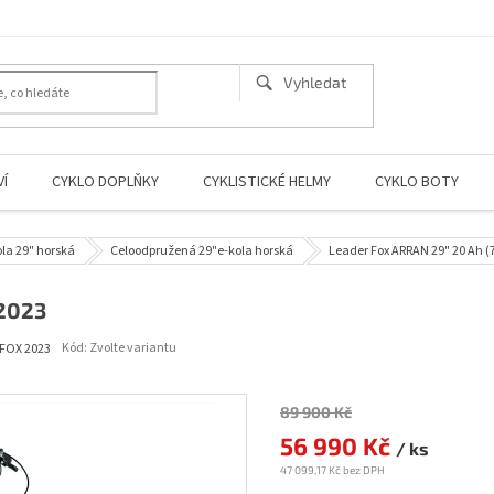
Í
CYKLO DOPLŇKY
CYKLISTICKÉ HELMY
CYKLO BOTY
ola 29" horská
Celoodpružená 29"e-kola horská
Leader Fox ARRAN 29" 20 Ah (
 2023
Kód:
Zvolte variantu
FOX 2023
89 900 Kč
Měrná
cena:
56 990 Kč
/ ks
47 099,17 Kč
bez DPH