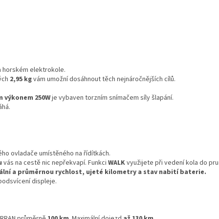
na horském elektrokole.
ých
2,95 kg
vám umožní dosáhnout těch nejnáročnějších cílů.
.
ím výkonem 250W
je vybaven torzním snímačem síly šlapání.
áhá.
ého ovladače umístěného na řídítkách.
u
vás na cestě nic nepřekvapí. Funkci
WALK
využijete při vedení kola do p
lní a průměrnou rychlost, ujeté kilometry a stav nabití baterie.
odsvícení displeje.
e ARRAN průměrně
100 km
. Maximální dojezd
až 130 km.