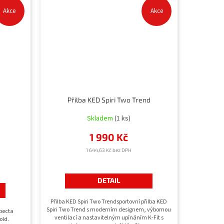
Akce
Akce
Přilba KED Spiri Two Trend
Skladem
(1 ks)
1 990 Kč
1 644,63 Kč bez DPH
DETAIL
Přilba KED Spiri Two Trendsportovní přilba KED
Spiri Two Trend s moderním designem, výbornou
Specta
ventilací a nastavitelným upínáním K-Fit s
old.