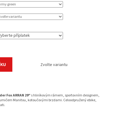
ÍKU
Zvolte variantu
der Fox ARRAN 29"
s hliníkovým rámem, sportovním designem,
tlumičem Manitou, kotoučovými brzdami. Celoodpružený ebike,
ati.