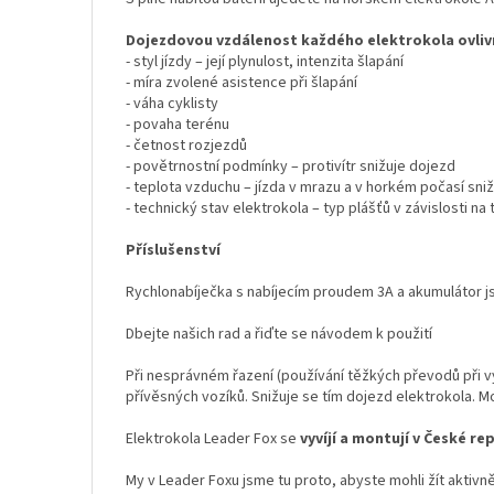
Dojezdovou vzdálenost každého elektrokola ovliv
- styl jízdy – její plynulost, intenzita šlapání
- míra zvolené asistence při šlapání
- váha cyklisty
- povaha terénu
- četnost rozjezdů
- povětrnostní podmínky – protivítr snižuje dojezd
- teplota vzduchu – jízda v mrazu a v horkém počasí sniž
- technický stav elektrokola – typ plášťů v závislosti na 
Příslušenství
Rychlonabíječka s nabíjecím proudem 3A a akumulátor js
Dbejte našich rad a řiďte se návodem k použití
Při nesprávném řazení (používání těžkých převodů při v
přívěsných vozíků. Snižuje se tím dojezd elektrokola. 
Elektrokola Leader Fox se
vyvíjí a montují v České re
My v Leader Foxu jsme tu proto, abyste mohli žít aktivně