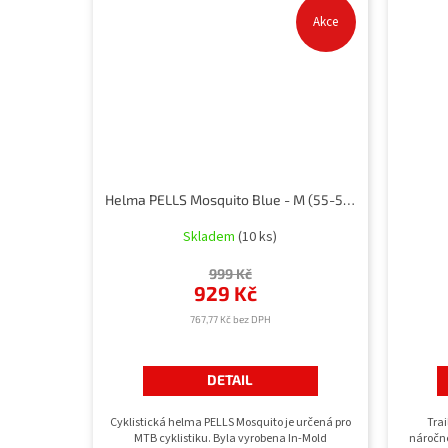
Akce
Helma PELLS Mosquito Blue - M (55-58 cm)
Skladem
(10 ks)
999 Kč
929 Kč
767,77 Kč bez DPH
DETAIL
Cyklistická helma PELLS Mosquito je určená pro
Trai
MTB cyklistiku. Byla vyrobena In-Mold
náročné