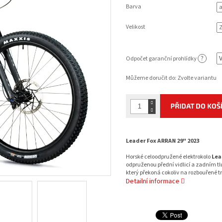
Barva
Velikost
?
Odpočet garanční prohlídky
Můžeme doručit do:
Zvolte variantu
PŘIDAT DO KOŠ
Leader Fox ARRAN 29" 2023
Horské celoodpružené elektrokolo
Lea
odpruženou přední vidlicí a zadním 
který překoná cokoliv na rozbouřené tr
Detailní informace