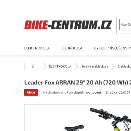
Přejít
na
obsah
ELEKTROKOLA
JÍZDNÍ KOLA
CYKLO PŘÍSLUŠENSTV
Domů
ELEKTROKOLA
Horská elektrokola
Elektrok
Leader Fox ARRAN 29" 20 Ah (720 Wh)
Průměrné
Akce
Neohodnoceno
Podrobnosti hodnocení
Značka:
LEADER 
hodnocení
produktu
je
0,0
z
5
hvězdiček.