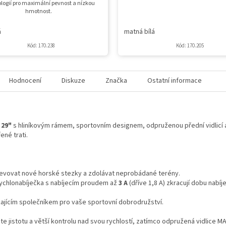
logií pro maximální pevnost a nízkou
hmotnost.
á
matná bílá
Kód:
170.238
Kód:
170.205
Hodnocení
Diskuze
Značka
Ostatní informace
 29"
s hliníkovým rámem, sportovním designem, odpruženou přední vidlicí
né trati.
vovat nové horské stezky a zdolávat neprobádané terény.
rychlonabíječka s nabíjecím proudem až
3 A
(dříve 1,8 A) zkracují dobu nabíje
ajícím společníkem pro vaše sportovní dobrodružství.
áte jistotu a větší kontrolu nad svou rychlostí, zatímco odpružená vidli