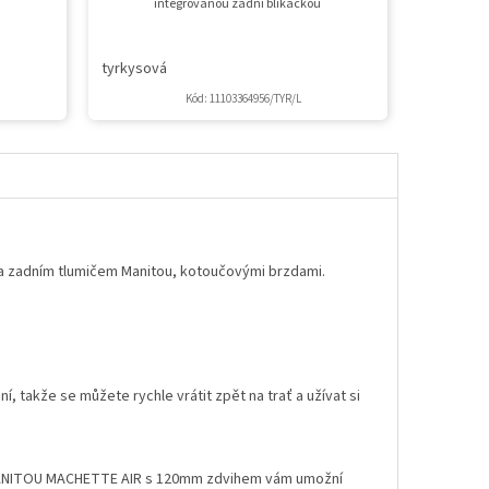
integrovanou zadní blikačkou
tyrkysová
Kód:
11103364956/TYR/L
 a zadním tlumičem Manitou, kotoučovými brzdami.
ní, takže se můžete rychle vrátit zpět na trať a užívat si
ce MANITOU MACHETTE AIR s 120mm zdvihem vám umožní