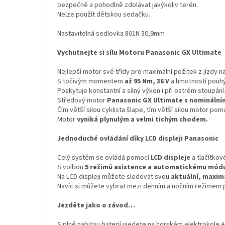
bezpečně a pohodlně zdolávat jakýkoliv terén.
Nelze použít dětskou sedačku.
Nastavitelná sedlovka 801N 30,9mm
Vychutnejte si sílu Motoru Panasonic GX Ultimate
Nejlepší motor své třídy pro maximální požitek z jízdy 
S točivým momentem
až 95 Nm, 36 V
a hmotností pouh
Poskytuje konstantní a silný výkon i při ostrém stoupání
Středový motor
Panasonic GX Ultimate s nomináln
Čím větší silou cyklista šlape, tím větší silou motor pom
Motor
vyniká plynulým a velmi tichým chodem.
Jednoduché ovládání díky LCD displeji Panasonic
Celý systém se ovládá pomocí
LCD displeje
a tlačítkov
S volbou
5 režimů asistence a automatickému mód
Na LCD displeji můžete sledovat svou
aktuální, maximá
Navíc si můžete vybrat mezi denním a nočním režimem p
Jezděte jako o závod…
S plně nabitou baterií ujedete na horském elektrokol