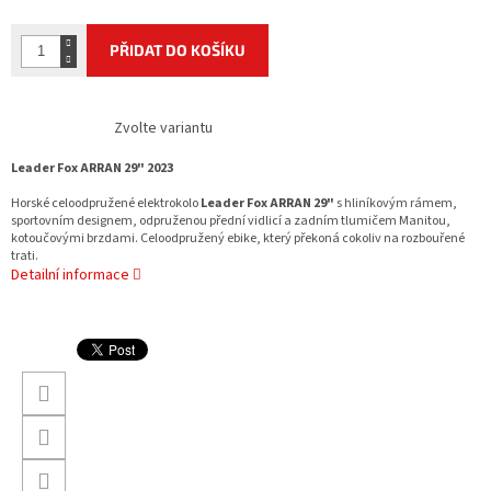
PŘIDAT DO KOŠÍKU
Zvolte variantu
Leader Fox ARRAN 29" 2023
Horské celoodpružené elektrokolo
Leader Fox ARRAN 29"
s hliníkovým rámem,
sportovním designem, odpruženou přední vidlicí a zadním tlumičem Manitou,
kotoučovými brzdami. Celoodpružený ebike, který překoná cokoliv na rozbouřené
trati.
Detailní informace