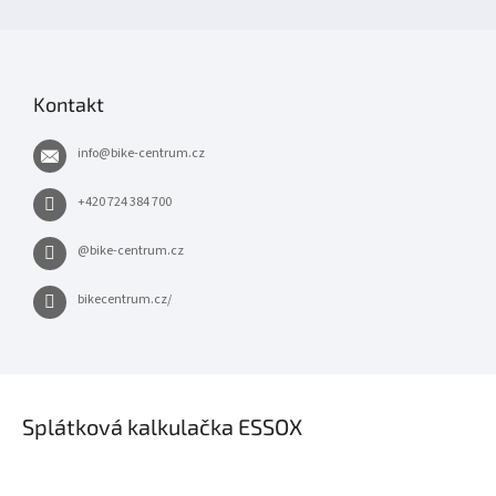
Kontakt
info
@
bike-centrum.cz
+420 724 384 700
@bike-centrum.cz
bikecentrum.cz/
×
Splátková kalkulačka ESSOX