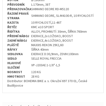
ROTOR
Ø:180mm
PŘEVODNÍK
L:170mm, 38T
PŘEHAZOVAČKA
SHIMANO DEORE RD-M5120
ŘAZENÍ PRAVÁ
SHIMANO DEORE, SL-M4100-R, 10 RYCHLOSTÍ
STRANA
KAZETA
10 RYCHLOSTÍ,11-46T
ŘETĚZ
KMC e10 SPORT
ŘIDÍTKA
ALLOY, PROHNUTÍ: 30mm, ŠÍŘKA:760mm
PŘEDNÍ NÁBOJ
EXERACE,2x LOŽISKO, BOOST
ZADNÍ NÁBOJ
EXERACE,4x LOŽISKO, BOOST
PLÁŠTĚ
MAXXIS REKON 29X2,60
RÁFKY
ŠÍŘKA 40mm
SEDLOVKA
EXERACE D:30,9mm, ZDVIH:100mm
SEDLO
SELLE ROYAL FRECCIA
HLAVOVÉ
VP-J203AE:1-1/8"-1,5
SLOŽENÍ
NOSNOST
120 KG
HMOTNOST
28 KG
Distributor: BOHEMIA BIKE a. s. Okružní 697 370 01, České
Budějovice