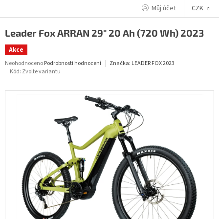
Přejít
Můj účet
CZK
na
obsah
Leader Fox ARRAN 29" 20 Ah (720 Wh) 2023
Akce
Průměrné
Neohodnoceno
Podrobnosti hodnocení
Značka:
LEADER FOX 2023
hodnocení
Kód:
Zvolte variantu
produktu
je
0,0
z
5
hvězdiček.