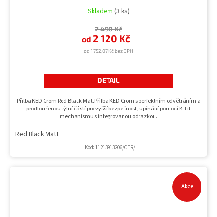
Skladem
(3 ks)
2 490 Kč
2 120 Kč
od
od 1 752,07 Kč bez DPH
DETAIL
Přilba KED Crom Red Black MattPřilba KED Crom s perfektním odvětráním a
prodlouženou týlní částí pro vyšší bezpečnost, upínání pomocí K-Fit
mechanismu s integrovanou odrazkou.
Red Black Matt
Kód:
11213913206/CER/L
Akce