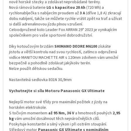
nové horské stezky a zdolávat neprobádané terény.
Nová rámová baterie
LG s kapacitou 20 Ah
(720 Wh) a
rychlonabíječka s nabíjecím proudem až
3 A
(dříve 1,8 A) zkracují
dobu nabíjení, takže se můžete rychle vrátit zpět na trať a užívat
si další adrenalinovou jízdu plnou vzrušení.
Celoodpružené kolo Leader Fox ARRAN 29" 2023 je vynikajícím
společníkem pro vaše sportovní dobrodružství.
Díky kotoučovým brzdám
SHIMANO DEORE M6100
získáte
jistotu a větší kontrolu nad svou rychlostí, zatímco odpružená
vidlice MANITOU MACHETTE AIR s 120mm zdvihem vám umožní
bezpečně a pohodlně zdolávat jakýkoliv terén.
Nelze použít dětskou sedačku.
Nastavitelná sedlovka 801N 30,9mm
Vychutnejte si sílu Motoru Panasonic GX Ultimate
Nejlepší motor své třídy pro maximální požitek z jízdy na
horském elektrokole.
S točivým momentem
až 95 Nm, 36 V
a hmotností pouhých
2,95
kg
vám umožní dosáhnout těch nejnáročnějších cílů.
Poskytuje konstantní a silný výkon i při ostrém stoupání.
Středový motor
Panasonic GX Ultimate s nominálním