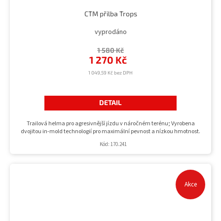
CTM přilba Trops
vyprodáno
1 580 Kč
1 270 Kč
1 049,59 Kč bez DPH
DETAIL
Trailová helma pro agresivnější jízdu v náročném terénu; Vyrobena
dvojitou in-mold technologií pro maximální pevnost a nízkou hmotnost.
Kód:
170.241
Akce