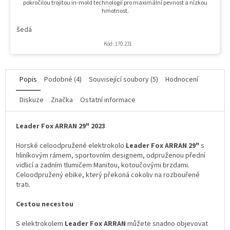
pokročilou trojitou in-mold technologií pro maximální pevnost a nízkou
hmotnost.
šedá
Kód:
170.231
Popis
Podobné (4)
Související soubory (5)
Hodnocení
Diskuze
Značka
Ostatní informace
Leader Fox ARRAN 29" 2023
Horské celoodpružené elektrokolo
Leader Fox ARRAN 29"
s
hliníkovým rámem, sportovním designem, odpruženou přední
vidlicí a zadním tlumičem Manitou, kotoučovými brzdami.
Celoodpružený ebike, který překoná cokoliv na rozbouřené
trati.
Cestou necestou
S elektrokolem
Leader Fox ARRAN
můžete snadno objevovat