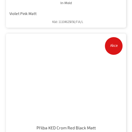
In-Mold
Violet Pink Matt
Kód:
11104625856/FIA/L
Akce
Přilba KED Crom Red Black Matt