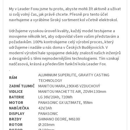
My v Leader Foxu jsme tu proto, abyste mohli žít aktivně a užívat
si svůj volný čas, jak právě chcete. Přesně pro tento účel
navrhujeme a vyrábíme široký sortiment kol včetně elektrokol.
Udržujeme vysokou úroveň kvality, každý model testujeme a
inovujeme několik let, aby odpovídal všem vašim představám a
požadavkům. 100% kontrolujeme celý výrobní proces, který
udržujeme i nadále u nás doma v Českých Budějovicích. V
moderní výrobní hale spojujeme dekády znalostí našich inženýrů
a designérů s těmi nejmodernějšími technologiemi. Tím vznikají
nadčasová, krásná a především funkční kola Leader Fox.
.
ALUMINIUM SUPERLITE, GRAVITY CASTING
RÁM
TECHNOLOGY
ZADNÍ TLUMIČ
MANITOU MARA,190X45 VZDUCHOVÝ
VIDLICE
MANITOU MACHETTE AIR, ZDVIH:130mm
BATERIE
LG 36V/20Ah, 720Wh
MOTOR
PANASONIC GX ULTIMATE, 95Nm
NABÍJEČKA
42V/3Ah
DISPLAY
PANASONIC
BRZDY
SHIMANO DEORE, M6100
ROTOR
Ø:203mm