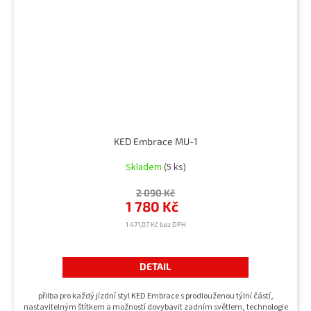
KED Embrace MU-1
Skladem
(5 ks)
2 090 Kč
1 780 Kč
1 471,07 Kč bez DPH
DETAIL
přilba pro každý jízdní styl KED Embrace s prodlouženou týlní částí,
nastavitelným štítkem a možností dovybavit zadním světlem, technologie