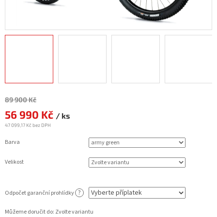
Měrná
89 900 Kč
cena:
56 990 Kč
/ ks
47 099,17 Kč
bez DPH
Barva
Velikost
?
Odpočet garanční prohlídky
Můžeme doručit do:
Zvolte variantu