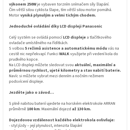
výkonem 250W
je vybaven torzním snímačem síly šlapání.
Čím větší silou cyklista šlape, tím větší silou motor pomáhá.
Motor
vyniká plynulým a velmi tichým chodem.
Jednoduché ovládání díky LCD displeji Panasonic
Celý systém se ovládá pomocí
LCD displeje
a tlačítkového
ovladače umístěného na řídítkách.
S volbou
5 režimů asistence a automatickému módu
vás na
cestě nic nepřekvapí. Funkci
WALK
využijete při vedení kola do
prudkého kopce.
Na LCD displeji můžete sledovat svou
aktuální, maximální a
průměrnou rychlost, ujeté kilometry a stav nabití baterie.
Navíc si můžete vybrat mezi denním a nočním režimem
podsvícení displeje.
Jezděte jako o závod…
S plně nabitou baterií ujedete na horském elektrokole ARRAN
průměrně
100 km
. Maximální dojezd
až 130 km.
Dojezdovou vzdálenost každého elektrokola ovlivňuje:
- styl jízdy – její plynulost, intenzita šlapání