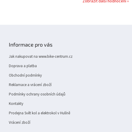
Zobrazit další hodnocení
Z
á
p
Informace pro vás
a
t
Jak nakupovat na www.bike-centrum.cz
í
Doprava a platba
Obchodní podmínky
Reklamace a vrácení zboží
Podmínky ochrany osobních údajů
Kontakty
Prodejna Svět kol a elektrokol v Hulíně
Vrácení zboží