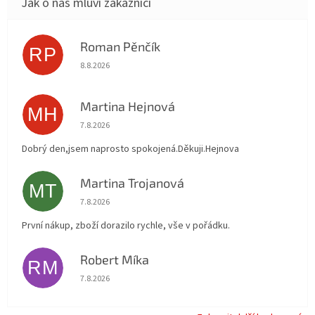
Roman Pěnčík
RP
Hodnocení obchodu je 5 z 5 hvězdiček.
8.8.2026
Martina Hejnová
MH
Hodnocení obchodu je 5 z 5 hvězdiček.
7.8.2026
Dobrý den,jsem naprosto spokojená.Děkuji.Hejnova
Martina Trojanová
MT
Hodnocení obchodu je 5 z 5 hvězdiček.
7.8.2026
První nákup, zboží dorazilo rychle, vše v pořádku.
Robert Míka
RM
Hodnocení obchodu je 5 z 5 hvězdiček.
7.8.2026