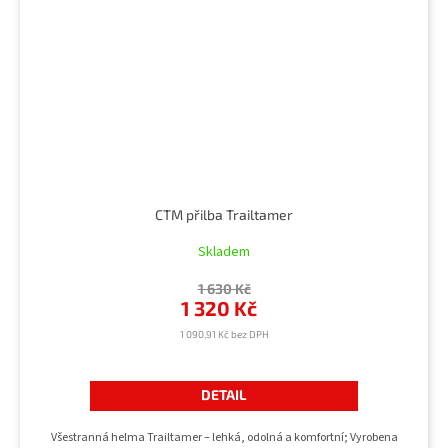
CTM přilba Trailtamer
Skladem
1 630 Kč
1 320 Kč
1 090,91 Kč bez DPH
DETAIL
Všestranná helma Trailtamer – lehká, odolná a komfortní; Vyrobena