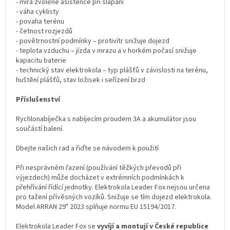
- míra zvolené asistence při šlapání
- váha cyklisty
- povaha terénu
- četnost rozjezdů
- povětrnostní podmínky – protivítr snižuje dojezd
- teplota vzduchu – jízda v mrazu a v horkém počasí snižuje
kapacitu baterie
- technický stav elektrokola – typ plášťů v závislosti na terénu,
huštění plášťů, stav ložisek i seřízení brzd
Příslušenství
Rychlonabíječka s nabíjecím proudem 3A a akumulátor jsou
součástí balení.
Dbejte našich rad a řiďte se návodem k použití
Při nesprávném řazení (používání těžkých převodů při
výjezdech) může docházet v extrémních podmínkách k
přehřívání řídící jednotky. Elektrokola Leader Fox nejsou určena
pro tažení přívěsných vozíků. Snižuje se tím dojezd elektrokola.
Model ARRAN 29" 2023 splňuje normu EU 15194/2017.
Elektrokola Leader Fox se
vyvíjí a montují v České republice