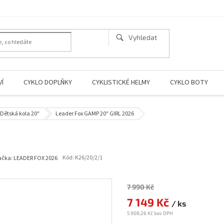
Í
CYKLO DOPLŇKY
CYKLISTICKÉ HELMY
CYKLO BOTY
Dětská kola 20"
Leader Fox GAMP 20" GIRL 2026
Kód:
K26/20/2/1
ačka:
LEADER FOX 2026
7 990 Kč
Měrná
cena:
7 149 Kč
/ ks
5 908,26 Kč bez DPH