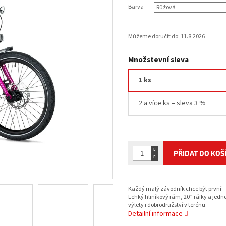
Barva
Můžeme doručit do:
11.8.2026
Množstevní sleva
1 ks
2 a více ks = sleva 3 %
PŘIDAT DO KOŠ
Každý malý závodník chce být první –
Lehký hliníkový rám, 20” ráfky a jedn
výlety i dobrodružství v terénu.
Detailní informace