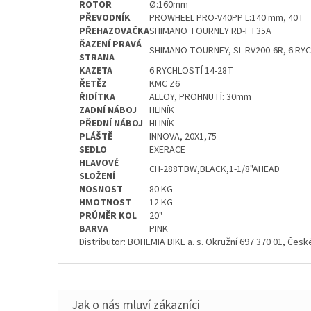
ROTOR
Ø:160mm
PŘEVODNÍK
PROWHEEL PRO-V40PP L:140 mm, 40T
PŘEHAZOVAČKA
SHIMANO TOURNEY RD-FT35A
ŘAZENÍ PRAVÁ
SHIMANO TOURNEY, SL-RV200-6R, 6 RY
STRANA
KAZETA
6 RYCHLOSTÍ 14-28T
ŘETĚZ
KMC Z6
ŘIDÍTKA
ALLOY, PROHNUTÍ: 30mm
ZADNÍ NÁBOJ
HLINÍK
PŘEDNÍ NÁBOJ
HLINÍK
PLÁŠTĚ
INNOVA, 20X1,75
SEDLO
EXERACE
HLAVOVÉ
CH-288TBW,BLACK,1-1/8"AHEAD
SLOŽENÍ
NOSNOST
80 KG
HMOTNOST
12 KG
PRŮMĚR KOL
20"
BARVA
PINK
Distributor: BOHEMIA BIKE a. s. Okružní 697 370 01, Čes