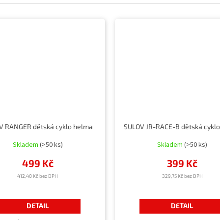
V RANGER dětská cyklo helma
SULOV JR-RACE-B dětská cykl
Skladem
(>50 ks)
Skladem
(>50 ks)
499 Kč
399 Kč
412,40 Kč bez DPH
329,75 Kč bez DPH
DETAIL
DETAIL