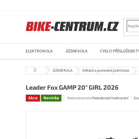
Přejít
na
obsah
ELEKTROKOLA
JÍZDNÍ KOLA
CYKLO PŘÍSLUŠENSTV
Domů
JÍZDNÍ KOLA
Dětská a juniorská jízdní kola
Leader Fox GAMP 20" GIRL 2026
Průměrné
Akce
Novinka
Neohodnoceno
Podrobnosti hodnocení
Zn
hodnocení
produktu
je
0,0
z
5
hvězdiček.