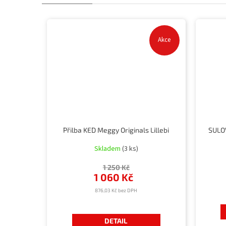
Akce
Přilba KED Meggy Originals Lillebi
SULO
Skladem
(3 ks)
1 250 Kč
1 060 Kč
876,03 Kč bez DPH
DETAIL