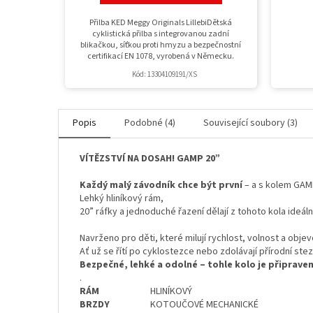
Přilba KED Meggy Originals LillebiDětská
cyklistická přilba s integrovanou zadní
blikačkou, síťkou proti hmyzu a bezpečnostní
certifikací EN 1078, vyrobená v Německu.
Kód:
13304109191/XS
Popis
Podobné (4)
Související soubory (3)
VÍTĚZSTVÍ NA DOSAH! GAMP 20”
Každý malý závodník chce být první
– a s kolem GAM
Lehký hliníkový rám,
20” ráfky a jednoduché řazení dělají z tohoto kola ideál
Navrženo pro děti, které milují rychlost, volnost a objev
Ať už se řítí po cyklostezce nebo zdolávají přírodní st
Bezpečné, lehké a odolné – tohle kolo je připraven
.
RÁM
HLINÍKOVÝ
BRZDY
KOTOUČOVÉ MECHANICKÉ