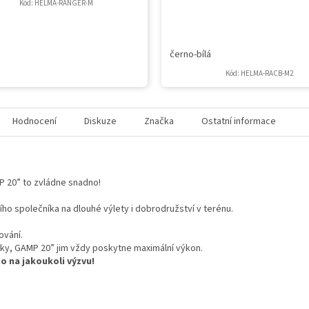
Kód:
HELMA-RANGER-M
černo-bílá
Kód:
HELMA-RACB-M2
Hodnocení
Diskuze
Značka
Ostatní informace
P 20” to zvládne snadno!
ního společníka na dlouhé výlety i dobrodružství v terénu.
ování.
ezky, GAMP 20” jim vždy poskytne maximální výkon.
o na jakoukoli výzvu!