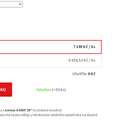
7 149 Kč
/ ks
6 934,53 Kč
/ ks
Ušetříte
0 Kč
ÍKU
Skladem
(>50 ks)
 a s
kolem GAMP 20”
to zvládne snadno!
oduché řazení dělají z tohoto kola ideálního společníka na dlouhé