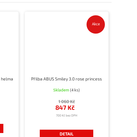
Akce
o helma
Přilba ABUS Smiley 3.0 rose princess
Skladem
(4 ks)
1 060 Kč
847 Kč
700 Kč bez DPH
DETAIL