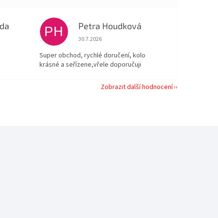
oda
Petra Houdková
PH
 5 z 5 hvězdiček.
Hodnocení obchodu je 5 z 5 hvězdiček.
30.7.2026
Super obchod, rychlé doručení, kolo
krásné a seřízene,vřele doporučuji
Zobrazit další hodnocení