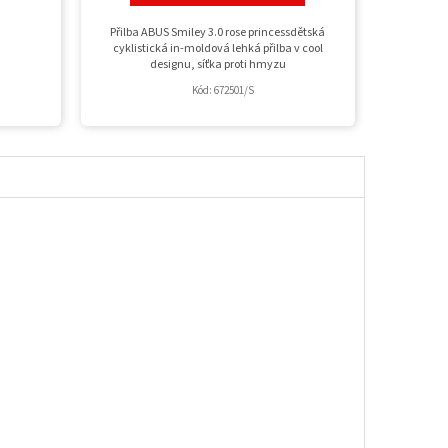
Přilba ABUS Smiley 3.0 rose princessdětská
cyklistická in-moldová lehká přilba v cool
designu, síťka proti hmyzu
Kód:
672501/S