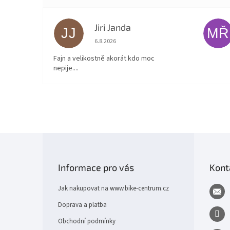
Jiri Janda
JJ
MŘ
Hodnocení obchodu je 5 z 5 hvězdiček.
6.8.2026
Fajn a velikostně akorát kdo moc
nepije....
Z
á
p
Informace pro vás
Kont
a
t
Jak nakupovat na www.bike-centrum.cz
í
Doprava a platba
Obchodní podmínky