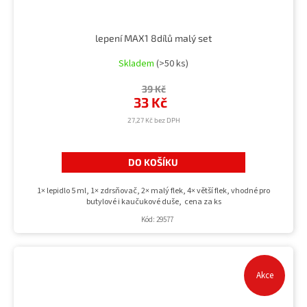
lepení MAX1 8dílů malý set
Skladem
(>50 ks)
39 Kč
33 Kč
27,27 Kč bez DPH
DO KOŠÍKU
1× lepidlo 5 ml, 1× zdrsňovač, 2× malý flek, 4× větší flek, vhodné pro
butylové i kaučukové duše, cena za ks
Kód:
29577
Akce