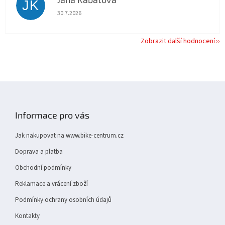
JK
Hodnocení obchodu je 5 z 5 hvězdiček.
30.7.2026
Zobrazit další hodnocení
Z
á
p
Informace pro vás
a
t
Jak nakupovat na www.bike-centrum.cz
í
Doprava a platba
Obchodní podmínky
Reklamace a vrácení zboží
Podmínky ochrany osobních údajů
Kontakty