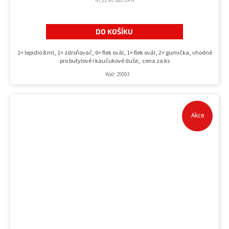
DO KOŠÍKU
1× lepidlo 8 ml, 1× zdrsňovač, 6× flek ovál, 1× flek ovál, 2× gumička, vhodné
pro butylové i kaučukové duše, cena za ks
Kód:
29593
Akce