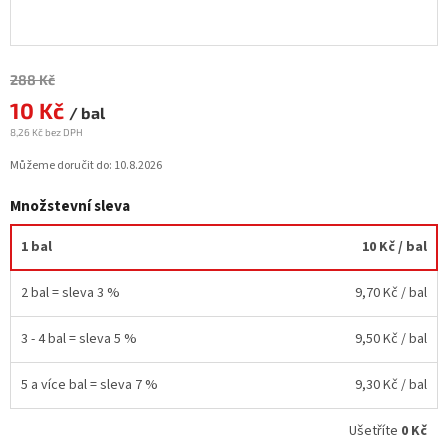
Měrná
288 Kč
cena:
10 Kč
/ bal
8,26 Kč bez DPH
Můžeme doručit do:
10.8.2026
Množstevní sleva
1 bal
10 Kč
/ bal
2 bal = sleva 3 %
9,70 Kč
/ bal
3 - 4 bal = sleva 5 %
9,50 Kč
/ bal
5 a více bal = sleva 7 %
9,30 Kč
/ bal
Ušetříte
0 Kč