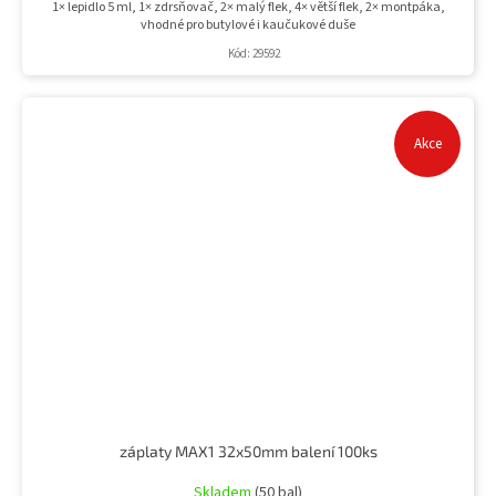
1× lepidlo 5 ml, 1× zdrsňovač, 2× malý flek, 4× větší flek, 2× montpáka,
vhodné pro butylové i kaučukové duše
Kód:
29592
Akce
záplaty MAX1 32x50mm balení 100ks
Skladem
(50 bal)