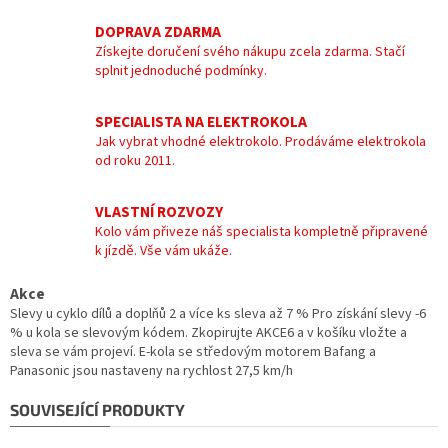
DOPRAVA ZDARMA
Získejte doručení svého nákupu zcela zdarma. Stačí
splnit jednoduché podmínky.
SPECIALISTA NA ELEKTROKOLA
Jak vybrat vhodné elektrokolo. Prodáváme elektrokola
od roku 2011.
VLASTNÍ ROZVOZY
Kolo vám přiveze náš specialista kompletně připravené
k jízdě. Vše vám ukáže.
Akce
Slevy u cyklo dílů a doplňů 2 a více ks sleva až 7 % Pro získání slevy -6
% u kola se slevovým kódem. Zkopirujte AKCE6 a v košíku vložte a
sleva se vám projeví. E-kola se středovým motorem Bafang a
Panasonic jsou nastaveny na rychlost 27,5 km/h
SOUVISEJÍCÍ PRODUKTY