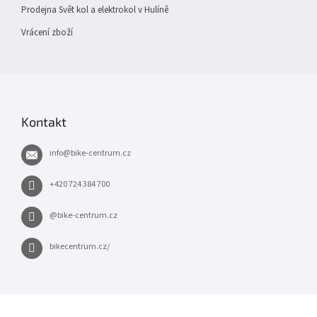
Prodejna Svět kol a elektrokol v Hulíně
Vrácení zboží
Kontakt
info
@
bike-centrum.cz
+420 724 384 700
@bike-centrum.cz
bikecentrum.cz/
×