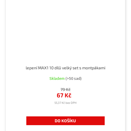
lepení MAX1 10 dílů velký set s montpákami
Skladem
(>50 sad)
79 Kč
67 Kč
55,37 Kč bez DPH
DO KOŠÍKU