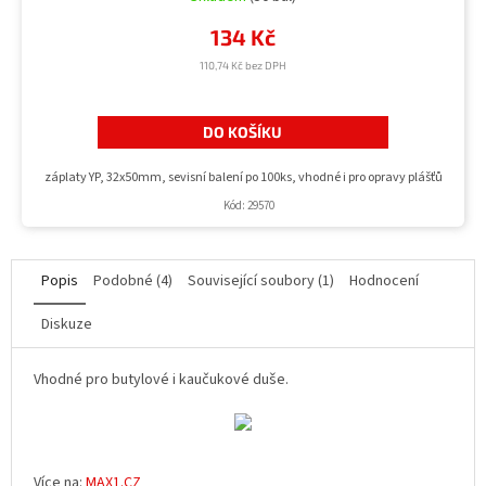
134 Kč
110,74 Kč bez DPH
DO KOŠÍKU
záplaty YP, 32x50mm, sevisní balení po 100ks, vhodné i pro opravy plášťů
Kód:
29570
Popis
Podobné (4)
Související soubory (1)
Hodnocení
Diskuze
Vhodné pro butylové i kaučukové duše.
Více na:
MAX1.CZ