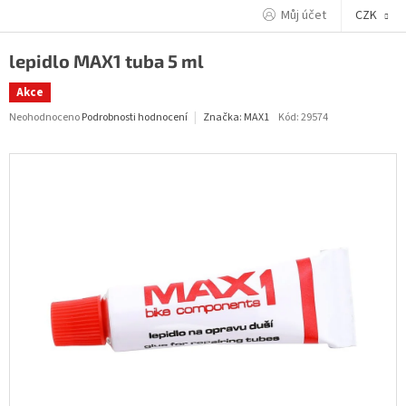
Přejít
Můj účet
CZK
na
obsah
lepidlo MAX1 tuba 5 ml
Akce
Průměrné
Neohodnoceno
Podrobnosti hodnocení
Kód:
29574
Značka:
MAX1
hodnocení
produktu
je
0,0
z
5
hvězdiček.