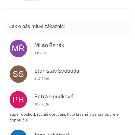
Milan Řehák
MŘ
Hodnocení obchodu je 5 z 5 hvězdiček.
1.8.2026
Stanislav Svoboda
SS
Hodnocení obchodu je 5 z 5 hvězdiček.
31.7.2026
Petra Houdková
PH
Hodnocení obchodu je 5 z 5 hvězdiček.
30.7.2026
Super obchod, rychlé doručení, kolo krásné a seřízene,vřele
doporučuji
Jana Kabátová