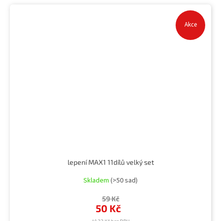
Akce
lepení MAX1 11dílů velký set
Skladem
(>50 sad)
59 Kč
50 Kč
41,32 Kč bez DPH