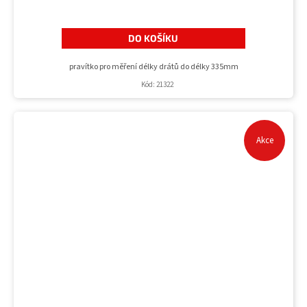
DO KOŠÍKU
pravítko pro měření délky drátů do délky 335mm
Kód:
21322
Akce