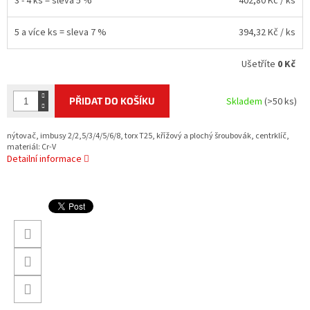
3 - 4 ks = sleva 5 %
402,80 Kč
/ ks
5 a více ks = sleva 7 %
394,32 Kč
/ ks
Ušetříte
0 Kč
PŘIDAT DO KOŠÍKU
Skladem
(>50 ks)
nýtovač, imbusy 2/2,5/3/4/5/6/8, torx T25, křížový a plochý šroubovák, centrklíč,
materiál: Cr-V
Detailní informace