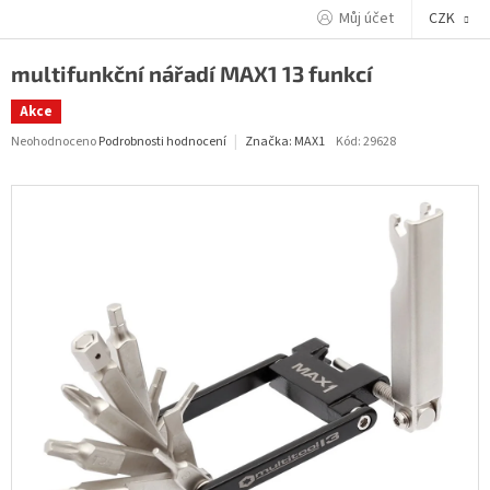
Přejít
Můj účet
CZK
na
obsah
multifunkční nářadí MAX1 13 funkcí
Akce
Průměrné
Neohodnoceno
Podrobnosti hodnocení
Kód:
29628
Značka:
MAX1
hodnocení
produktu
je
0,0
z
5
hvězdiček.