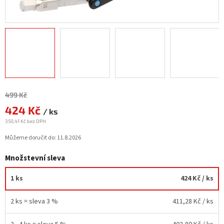
Měrná
499 Kč
cena:
424 Kč
/ ks
350,41 Kč bez DPH
Můžeme doručit do:
11.8.2026
Množstevní sleva
1 ks
424 Kč
/ ks
2 ks = sleva 3 %
411,28 Kč
/ ks