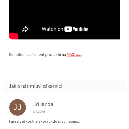
Kompletní sortiment produktů na
MAX1.cz
.
Jiri Janda
JJ
Hodnocení obchodu je 5 z 5 hvězdiček.
6.8.2026
Fajn a velikostně akorát kdo moc nepije....