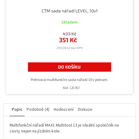
CTM sada nářadí LEVEL, 10v1
Skladem
433 Kč
351 Kč
290,08 Kč bez DPH
DO KOŠÍKU
Prémiová multifunkční sada nářadí 10 v jednom.
Kód:
120.907
Popis
Podobné (4)
Hodnocení
Diskuze
Multifunkční nářadí MAX1 Multitool 13 je ideální společník na
cesty nejen na jízdním kole.