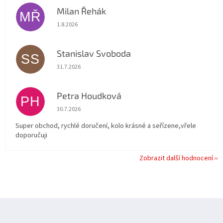
Milan Řehák
MŘ
Hodnocení obchodu je 5 z 5 hvězdiček.
1.8.2026
Stanislav Svoboda
SS
Hodnocení obchodu je 5 z 5 hvězdiček.
31.7.2026
Petra Houdková
PH
Hodnocení obchodu je 5 z 5 hvězdiček.
30.7.2026
Super obchod, rychlé doručení, kolo krásné a seřízene,vřele
doporučuji
Zobrazit další hodnocení
Z
á