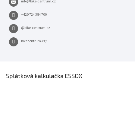
info
@
bike-centrum.cz
+420 724 384 700
@bike-centrum.cz
bikecentrum.cz/
×
Splátková kalkulačka ESSOX