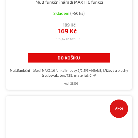
Multifunkční nářadí MAX1 10 funkcí
Skladem
(>50 ks)
199 Kč
169 Kč
139,67 Kč bez DPH
DO KOŠÍKU
Multifunkční nářadí MAX1 10 funkcíImbusy 2/2,5/3/4/5/6/8, křížový a plochý
šroubovák, torx T25, materiál: Cr-V.
Kód:
28566
Akce