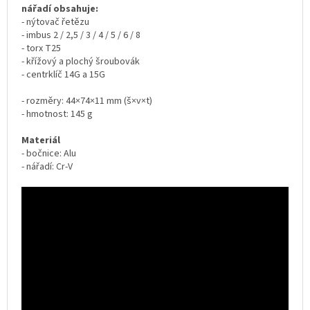
nářadí obsahuje:
- nýtovač řetězu
- imbus 2 / 2,5 / 3 / 4 / 5 / 6 / 8
- torx T25
- křížový a plochý šroubovák
- centrklíč 14G a 15G
- rozměry: 44×74×11 mm (š×v×t)
- hmotnost: 145 g
Materiál
- bočnice: Alu
- nářadí: Cr-V