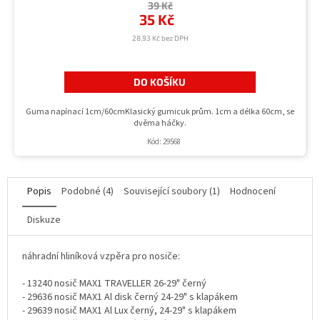
39 Kč
35 Kč
28,93 Kč bez DPH
DO KOŠÍKU
Guma napínací 1cm/60cmKlasický gumicuk prům. 1cm a délka 60cm, se
dvěma háčky.
Kód:
29568
Popis
Podobné (4)
Související soubory (1)
Hodnocení
Diskuze
náhradní hliníková vzpěra pro nosiče:
- 13240 nosič MAX1 TRAVELLER 26-29" černý
- 29636 nosič MAX1 Al disk černý 24-29" s klapákem
- 29639 nosič MAX1 Al Lux černý, 24-29" s klapákem