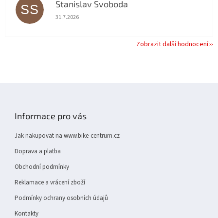
Stanislav Svoboda
SS
Hodnocení obchodu je 5 z 5 hvězdiček.
31.7.2026
Zobrazit další hodnocení
Z
á
p
Informace pro vás
a
t
Jak nakupovat na www.bike-centrum.cz
í
Doprava a platba
Obchodní podmínky
Reklamace a vrácení zboží
Podmínky ochrany osobních údajů
Kontakty