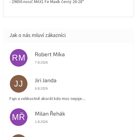
- 29656 nosič MAX1 Fe Maxík černý 26-28"
Robert Míka
RM
Hodnocení obchodu je 5 z 5 hvězdiček.
7.8.2026
Jiri Janda
JJ
Hodnocení obchodu je 5 z 5 hvězdiček.
6.8.2026
Fajn a velikostně akorát kdo moc nepije....
Milan Řehák
MŘ
Hodnocení obchodu je 5 z 5 hvězdiček.
1.8.2026