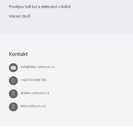
Prodejna Svět kol a elektrokol v Hulíně
Vrácení zboží
Kontakt
info
@
bike-centrum.cz
+420 724 384 700
@bike-centrum.cz
bikecentrum.cz/
×