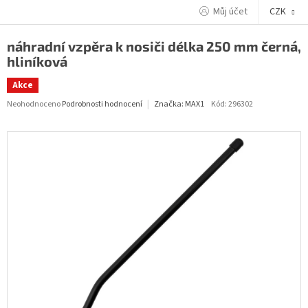
Přejít
Můj účet
CZK
na
obsah
náhradní vzpěra k nosiči délka 250 mm černá,
hliníková
Akce
Průměrné
Neohodnoceno
Podrobnosti hodnocení
Kód:
296302
Značka:
MAX1
hodnocení
produktu
je
0,0
z
5
hvězdiček.