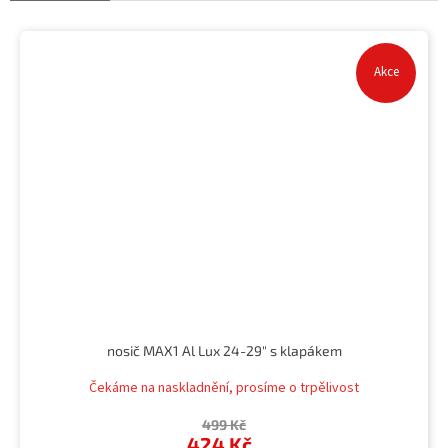
Akce
nosič MAX1 Al Lux 24-29" s klapákem
Čekáme na naskladnění, prosíme o trpělivost
499 Kč
424 Kč