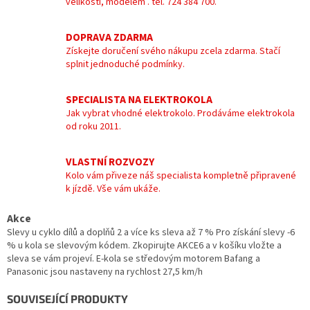
velikostí, modelem . tel. 724 384 700.
DOPRAVA ZDARMA
Získejte doručení svého nákupu zcela zdarma. Stačí
splnit jednoduché podmínky.
SPECIALISTA NA ELEKTROKOLA
Jak vybrat vhodné elektrokolo. Prodáváme elektrokola
od roku 2011.
VLASTNÍ ROZVOZY
Kolo vám přiveze náš specialista kompletně připravené
k jízdě. Vše vám ukáže.
Akce
Slevy u cyklo dílů a doplňů 2 a více ks sleva až 7 % Pro získání slevy -6
% u kola se slevovým kódem. Zkopirujte AKCE6 a v košíku vložte a
sleva se vám projeví. E-kola se středovým motorem Bafang a
Panasonic jsou nastaveny na rychlost 27,5 km/h
SOUVISEJÍCÍ PRODUKTY