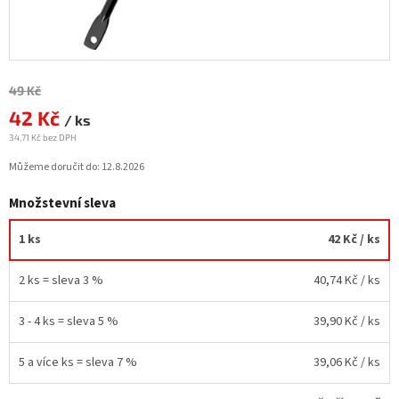
Měrná
49 Kč
cena:
42 Kč
/ ks
34,71 Kč bez DPH
Můžeme doručit do:
12.8.2026
Množstevní sleva
1 ks
42 Kč
/ ks
2 ks = sleva 3 %
40,74 Kč
/ ks
3 - 4 ks = sleva 5 %
39,90 Kč
/ ks
5 a více ks = sleva 7 %
39,06 Kč
/ ks