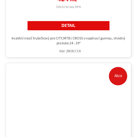
350,41 Kč bez DPH
DETAIL
kvalitní nosič trubičkový pro CITY,MTB i CROSS s napínací gumou, vhodný
pro kola 24 - 29"
Kód:
29639/CER
Akce