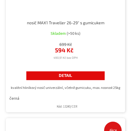
nosič MAX1 Traveller 26-29" s gumicukem
Skladem
(>50 ks)
699 Kč
594 Kč
490,91 Kč bez DPH
DETAIL
kvalitní hliníkový nosič univerzální, včetně gumicuku, max. nosnost 25kg
černá
Kód:
13240/CER
Akce